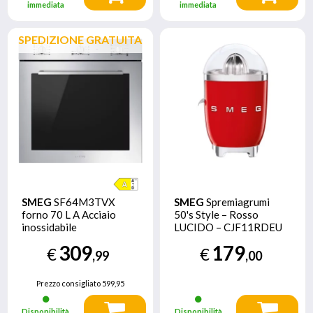
immediata
immediata
SPEDIZIONE GRATUITA
SMEG
SF64M3TVX
SMEG
Spremiagrumi
forno 70 L A Acciaio
50's Style – Rosso
inossidabile
LUCIDO – CJF11RDEU
309
179
€
€
,99
,00
Prezzo consigliato
599,95
Disponibilità
Disponibilità