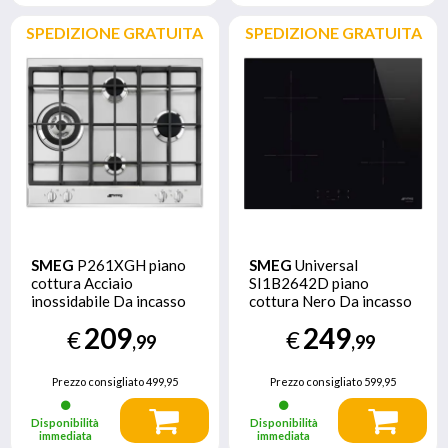
SPEDIZIONE GRATUITA
SPEDIZIONE GRATUITA
SMEG
P261XGH piano
SMEG
Universal
cottura Acciaio
SI1B2642D piano
inossidabile Da incasso
cottura Nero Da incasso
Gas 4 Fornello(i)
60 cm Piano cottura a
209
249
€
€
induzione 4 Fornello(i)
,99
,99
Prezzo consigliato
499,95
Prezzo consigliato
599,95
Disponibilità
Disponibilità
immediata
immediata