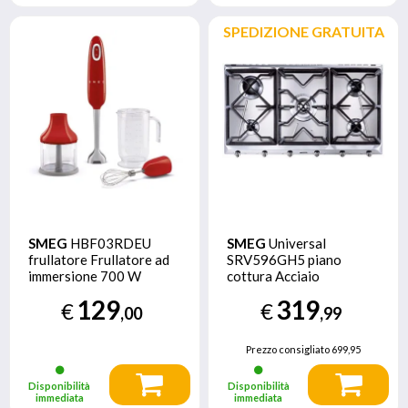
SPEDIZIONE GRATUITA
SMEG
HBF03RDEU
SMEG
Universal
frullatore Frullatore ad
SRV596GH5 piano
immersione 700 W
cottura Acciaio
Rosso, Acciaio inox
inossidabile Da incasso
129
319
€
€
Gas 5 Fornello(i)
,00
,99
Prezzo consigliato
699,95
Disponibilità
Disponibilità
immediata
immediata