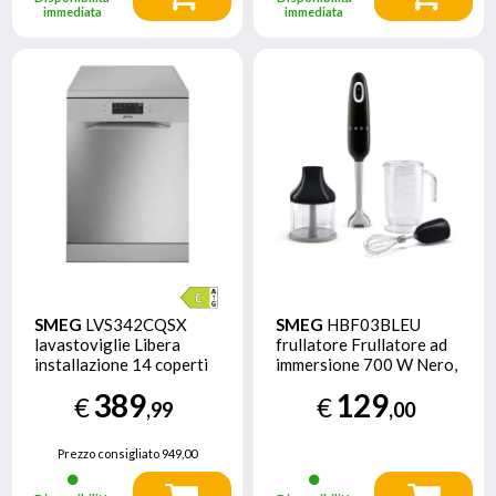
immediata
immediata
SMEG
LVS342CQSX
SMEG
HBF03BLEU
lavastoviglie Libera
frullatore Frullatore ad
installazione 14 coperti
immersione 700 W Nero,
C
Acciaio inox
389
129
€
€
,99
,00
Prezzo consigliato
949,00