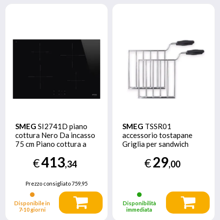
SMEG
SI2741D piano
SMEG
TSSR01
cottura Nero Da incasso
accessorio tostapane
75 cm Piano cottura a
Griglia per sandwich
induzione
413
29
€
€
,34
,00
Prezzo consigliato
759,95
Disponibile in
Disponibilità
7‑10 giorni
immediata