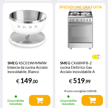
SPEDIZIONE GRATUITA
SMEG
KSC01WHMWW
SMEG
CX68MF8-2
bilancia da cucina Acciaio
cucina Elettrico Gas
inossidabile, Bianco
Acciaio inossidabile A
Superficie piana Rotondo
149
519
€
€
Bilancia da cucina
,00
,99
elettronica
Prezzo consigliato
1029,00
Disponibilità
Disponibilità
immediata
immediata