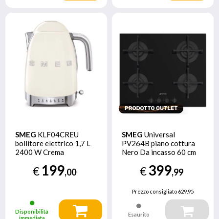
SMEG
KLF04CREU
SMEG
Universal
bollitore elettrico 1,7 L
PV264B piano cottura
2400 W Crema
Nero Da incasso 60 cm
Gas 4 Fornello(i)
199
399
€
€
,00
,99
Prezzo consigliato
629,95
Disponibilità
Esaurito
immediata