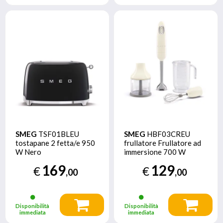
SMEG
TSF01BLEU
SMEG
HBF03CREU
tostapane 2 fetta/e 950
frullatore Frullatore ad
W Nero
immersione 700 W
Crema, Acciaio inox
169
129
€
€
,00
,00
Disponibilità
Disponibilità
immediata
immediata