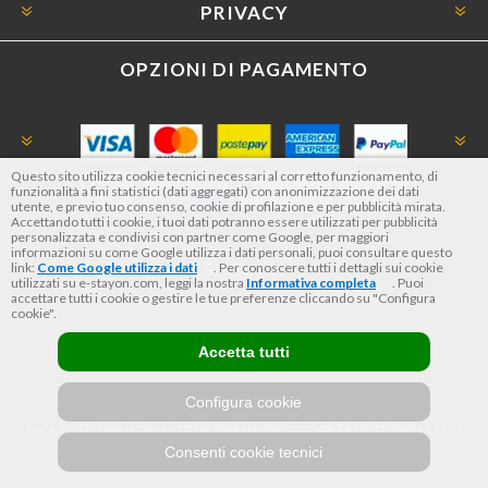
PRIVACY
OPZIONI DI PAGAMENTO
Questo sito utilizza cookie tecnici necessari al corretto funzionamento, di
funzionalità a fini statistici (dati aggregati) con anonimizzazione dei dati
utente, e previo tuo consenso, cookie di profilazione e per pubblicità mirata.
Accettando tutti i cookie, i tuoi dati potranno essere utilizzati per pubblicità
personalizzata e condivisi con partner come Google, per maggiori
informazioni su come Google utilizza i dati personali, puoi consultare questo
SEGUICI
link:
Come Google utilizza i dati
. Per conoscere tutti i dettagli sui cookie
utilizzati su e-stayon.com, leggi la nostra
Informativa completa
. Puoi
accettare tutti i cookie o gestire le tue preferenze cliccando su "Configura
cookie".
Accetta tutti
Configura cookie
RATA TUTTO INCLUSO IN 23 MESI TAN FISSO 12,24% TAEG 12,95% PER UN
IMPORTO DI 800€*
Consenti cookie tecnici