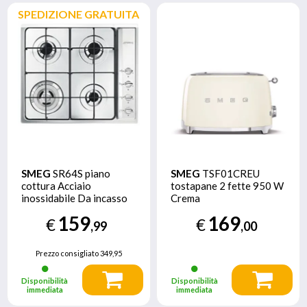
SPEDIZIONE GRATUITA
SMEG
SR64S piano
SMEG
TSF01CREU
cottura Acciaio
tostapane 2 fette 950 W
inossidabile Da incasso
Crema
Gas 4 Fornello(i)
159
169
€
€
,99
,00
Prezzo consigliato
349,95
Disponibilità
Disponibilità
immediata
immediata