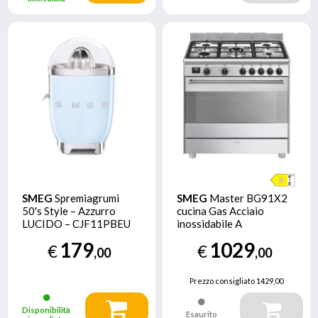
SMEG
Spremiagrumi
SMEG
Master BG91X2
50's Style – Azzurro
cucina Gas Acciaio
LUCIDO – CJF11PBEU
inossidabile A
179
1029
€
€
,00
,00
Prezzo consigliato
1429,00
Disponibilità
Esaurito