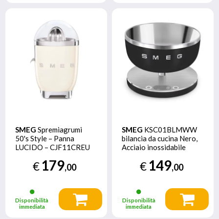
SMEG
Spremiagrumi
SMEG
KSC01BLMWW
50's Style – Panna
bilancia da cucina Nero,
LUCIDO – CJF11CREU
Acciaio inossidabile
Superficie piana Rotondo
179
149
€
€
Bilancia da cucina
,00
,00
elettronica
Disponibilità
Disponibilità
immediata
immediata