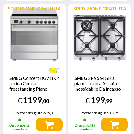
SPEDIZIONE GRATUITA
SPEDIZIONE GRATUITA
SMEG
Concert BG91IX2
SMEG
SRV564GH3
cucina Cucina
piano cottura Acciaio
freestanding Piano
inossidabile Da incasso
cottura a induzione
60 cm Gas 4 Fornello(i)
1199
199
€
€
Acciaio inossidabile A
,00
,99
Prezzo consigliato
2269,00
Prezzo consigliato
399,95
Disponibilità
Disponibilità
immediata
immediata