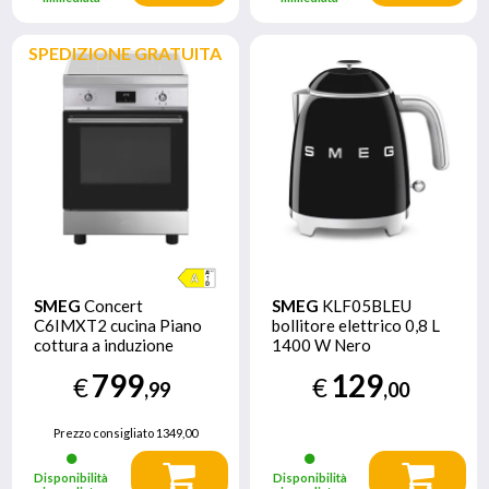
SPEDIZIONE GRATUITA
SMEG
Concert
SMEG
KLF05BLEU
C6IMXT2 cucina Piano
bollitore elettrico 0,8 L
cottura a induzione
1400 W Nero
Acciaio inossidabile A
799
129
€
€
,99
,00
Prezzo consigliato
1349,00
Disponibilità
Disponibilità