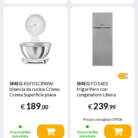
SMEG
KSF01CRWW
SMEG
FD14ES
bilancia da cucina Cromo,
frigorifero con
Crema Superficie piana
congelatore Libera
Bilancia da cucina
installazione 213 L E
189
239
€
€
elettronica
Argento
,00
,99
Prezzo consigliato
579,00
Disponibilità
Disponibilità
immediata
immediata