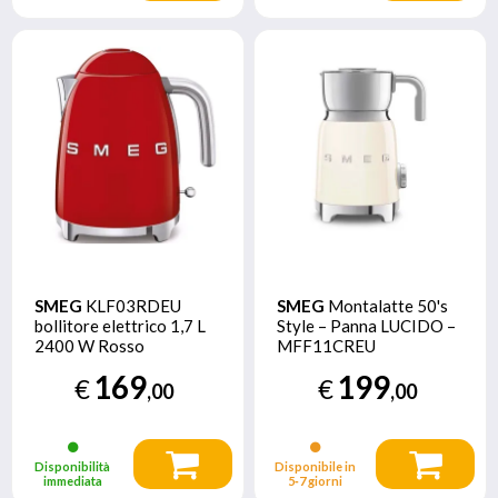
SMEG
KLF03RDEU
SMEG
Montalatte 50's
bollitore elettrico 1,7 L
Style – Panna LUCIDO –
2400 W Rosso
MFF11CREU
169
199
€
€
,00
,00
Disponibilità
Disponibile in
immediata
5‑7 giorni