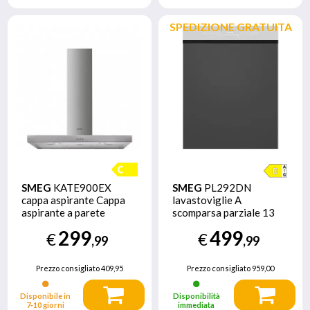
SPEDIZIONE GRATUITA
SMEG
KATE900EX
SMEG
PL292DN
cappa aspirante Cappa
lavastoviglie A
aspirante a parete
scomparsa parziale 13
Acciaio inossidabile 581
coperti D
299
499
€
€
m³/h C
,99
,99
Prezzo consigliato
409,95
Prezzo consigliato
959,00
Disponibile in
Disponibilità
7‑10 giorni
immediata