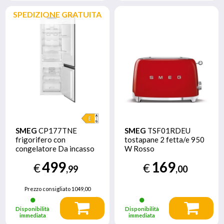
SPEDIZIONE GRATUITA
SMEG
CP177TNE
SMEG
TSF01RDEU
frigorifero con
tostapane 2 fetta/e 950
congelatore Da incasso
W Rosso
254 L E Bianco
499
169
€
€
,99
,00
Prezzo consigliato
1049,00
Disponibilità
Disponibilità
immediata
immediata