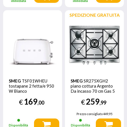
immediata
immediata
SPEDIZIONE GRATUITA
SMEG
TSF01WHEU
SMEG
SR275XGH2
tostapane 2 fetta/e 950
piano cottura Argento
W Bianco
Da incasso 70 cm Gas 5
Fornello(i)
169
259
€
€
,00
,99
Prezzo consigliato
449,95
Disponibilità
Disponibilità