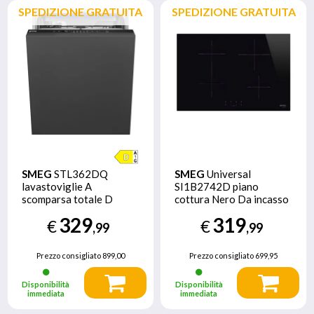
SPEDIZIONE GRATUITA
SPEDIZIONE GRATUITA
SMEG
STL362DQ
SMEG
Universal
lavastoviglie A
SI1B2742D piano
scomparsa totale D
cottura Nero Da incasso
75 cm Piano cottura a
329
319
€
€
induzione 4 Fornello(i)
,99
,99
Prezzo consigliato
899,00
Prezzo consigliato
699,95
Disponibilità
Disponibilità
immediata
immediata