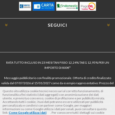
SEGUICI
RATA TUTTO INCLUSO IN 23 MESI TAN FISSO 12,24% TAEG 12,95% PER UN
IMPORTO DI 800€*
Messaggio pubblicitario con finalità promozionale. Offerta di credito finalizzato
valida dal 07/07/2026 al 15/01/2027 come da esempio rappresentativo: Prezzo del
bene € 800, Tan fisso 12,24% Taeg 12,95%, in 23 rate da € 40 costi accessori
Questo sito utilizza cookie tecnici necessari al corretto funzionamento, di
dell’offerta azzerati. Importo totale del credito € 800. Importo totale dovuto dal
funzionalità a fini statistici (dati aggregati) con anonimizzazione dei dati
utente, e previo tuo consenso, cookie di profilazione e per pubblicità mirata.
Consumatore € 920. Decorrenza media della prima rata a 90 giorni. Al fine di gestire
Accettando tutti i cookie, i tuoi dati potranno essere utilizzati per pubblicità
le tue spese in modo responsabile e di conoscere eventuali altre offerte disponibili,
personalizzata e condivisi con partner come Google, per maggiori
Findomestic ti ricorda, prima di sottoscrivere il contratto, di prendere visione di
informazioni su come Google utilizza i dati personali, puoi consultare questo
link:
Come Google utilizza i dati
. Per conoscere tutti i dettagli sui cookie
tutte le condizioni economiche e contrattuali, facendo riferimento alle Informazioni