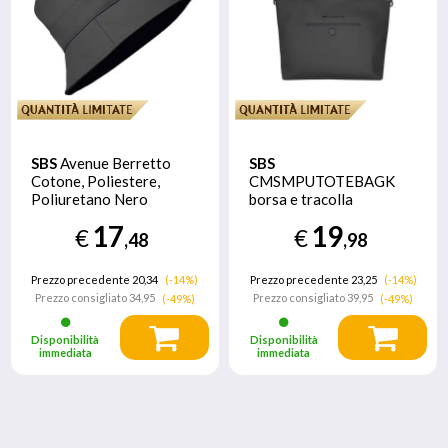
SBS
Avenue Berretto
SBS
Cotone, Poliestere,
CMSMPUTOTEBAGK
Poliuretano Nero
borsa e tracolla
Poliestere, Poliuretano
17
19
€
€
(PU) Nero Borsa tote
,48
,98
Prezzo precedente 20,34
(-14%)
Prezzo precedente 23,25
(-14%)
Prezzo consigliato
34,95
Prezzo consigliato
39,95
(-49%)
(-49%)
Disponibilità
Disponibilità
immediata
immediata