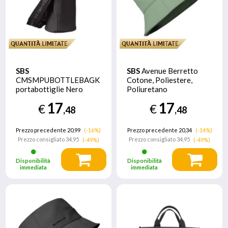
SBS
SBS
Avenue Berretto
CMSMPUBOTTLEBAGK
Cotone, Poliestere,
portabottiglie Nero
Poliuretano
Poliestere
17
17
€
€
,48
,48
Prezzo precedente 20,99
(-16%)
Prezzo precedente 20,34
(-14%)
Prezzo consigliato
34,95
Prezzo consigliato
34,95
(-49%)
(-49%)
Disponibilità
Disponibilità
immediata
immediata