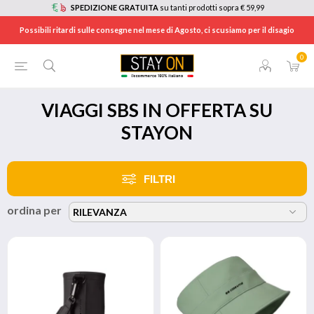
SPEDIZIONE GRATUITA
su tanti prodotti sopra € 59,99
Possibili ritardi sulle consegne nel mese di Agosto, ci scusiamo per il disagio
0
HOME
/
BRANDS
/
SBS
/
VIAGGI
VIAGGI SBS IN OFFERTA SU
STAYON
FILTRI
ordina per