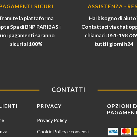
PAGAMENTI SICURI
ASSISTENZA - RES
Tramite la piattaforma
Hai bisogno di aiuto
pta Spa di BNP PARIBAS i
Contattaci via chat op
tuoi pagamenti saranno
chiamaci: 051-19873
sicuri al 100%
tutti i giorni h24
CONTATTI
LIENTI
PRIVACY
OPZIONI D
PAGAMEN
ine
Privacy Policy
enza
Cookie Policy e consensi