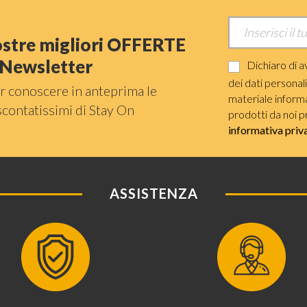
nostre migliori OFFERTE
a Newsletter
Dichiaro di a
dei dati personal
r conoscere in anteprima le
materiale informat
scontatissimi di Stay On
prodotti da noi p
informativa priv
ASSISTENZA