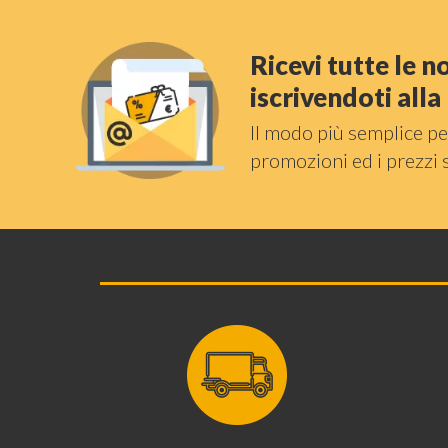
Ricevi tutte le 
iscrivendoti all
Il modo più semplice pe
promozioni ed i prezzi 