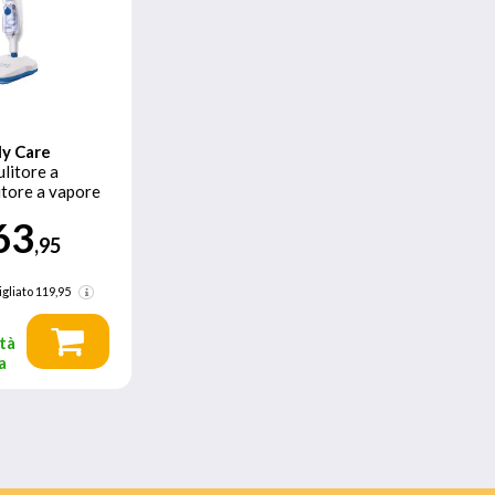
ly Care
itore a
itore a vapore
0,32 L 1500 W
63
,95
gliato
119,95
tà
a