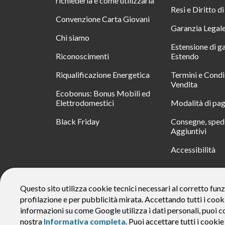
richiederla e come utilizzarla
Resi e Diritto d
Convenzione Carta Giovani
Garanzia Legal
Chi siamo
Estensione di g
Riconoscimenti
Estendo
Riqualificazione Energetica
Termini e Condi
Vendita
Ecobonus: Bonus Mobili ed
Elettrodomestici
Modalità di pa
Black Friday
Consegne, spedi
Aggiuntivi
Accessibilità
RATA
Questo sito utilizza cookie tecnici necessari al corretto funz
profilazione e per pubblicità mirata. Accettando tutti i cook
Messaggio pubblicitario con finalità promozionale. Offerta di 
rate da € 40 costi accessori dell’offerta azzerati. Importo total
informazioni su come Google utilizza i dati personali, puoi c
responsabile e di conoscere eventuali altre offerte disponibili
nostra
Informativa completa
. Puoi accettare tutti i cooki