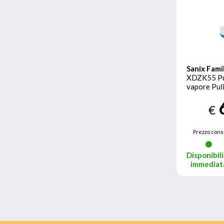
Sanix Fami
XDZK55 Pul
vapore Pul
verticale 
Blu, Bianco
€
Prezzo consi
Disponibili
immediat