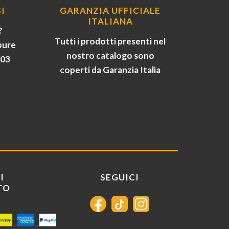
I
GARANZIA UFFICIALE
ITALIANA
?
Tutti i prodotti presenti nel
pure
nostro catalogo sono
903
coperti da Garanzia Italia
I
SEGUICI
TO