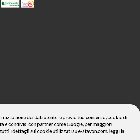
800€*
onimizzazione dei dati utente, e previo tuo consenso, cookie di
zzata e condivisi con partner come Google, per maggiori
ivo: Prezzo del bene € 800, Tan fisso 12,24% Taeg 12,95%, in 23
la prima rata a 90 giorni. Al fine di gestire le tue spese in modo
tutti i dettagli sui cookie utilizzati su e-stayon.com, leggi la
tte le condizioni economiche e contrattuali, facendo riferimento