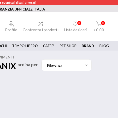
 eventuali disagi arrecati
RANZIA UFFICIALE ITALIA
0
0
Profilo
Confronta i prodotti
Lista desideri
0,00
€
OCHI
TEMPO LIBERO
CAFFE'
PET SHOP
BRAND
BLOG
VIMENTI
ANIX
ordina per