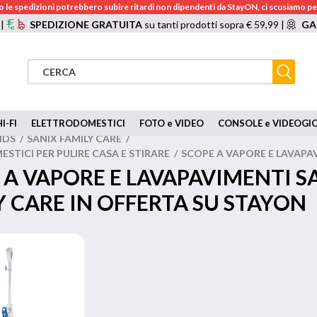
 le spedizioni potrebbero subire ritardi non dipendenti da StayON, ci scusiamo per
 |
SPEDIZIONE GRATUITA
su tanti prodotti sopra € 59,99 |
GA
I-FI
ELETTRODOMESTICI
FOTO e VIDEO
CONSOLE e VIDEOGI
NDS
/
SANIX FAMILY CARE
/
TICI PER PULIRE CASA E STIRARE
/
SCOPE A VAPORE E LAVAPA
 A VAPORE E LAVAPAVIMENTI S
Y CARE IN OFFERTA SU STAYON