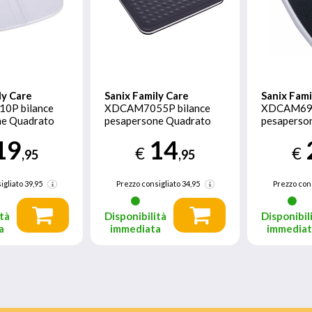
ly Care
Sanix Family Care
Sanix Fami
0P bilance
XDCAM7055P bilance
XDCAM699
ne Quadrato
pesapersone Quadrato
pesaperso
ncia
Nero Bilancia
Bilancia p
19
14
e elettronica
pesapersone elettronica
meccanica
€
€
,95
,95
igliato
39,95
Prezzo consigliato
34,95
Prezzo con
tà
Disponibilità
Disponibil
a
immediata
immedia