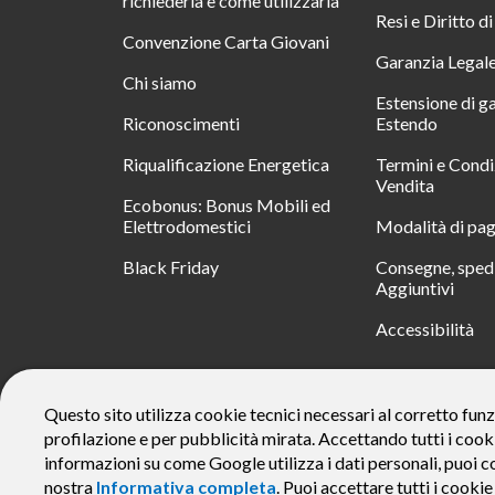
richiederla e come utilizzarla
Resi e Diritto d
Convenzione Carta Giovani
Garanzia Legal
Chi siamo
Estensione di g
Riconoscimenti
Estendo
Riqualificazione Energetica
Termini e Condi
Vendita
Ecobonus: Bonus Mobili ed
Elettrodomestici
Modalità di pa
Black Friday
Consegne, spedi
Aggiuntivi
Accessibilità
RATA
Questo sito utilizza cookie tecnici necessari al corretto funz
profilazione e per pubblicità mirata. Accettando tutti i cook
Messaggio pubblicitario con finalità promozionale. Offerta di 
rate da € 40 costi accessori dell’offerta azzerati. Importo total
informazioni su come Google utilizza i dati personali, puoi c
responsabile e di conoscere eventuali altre offerte disponibili
nostra
Informativa completa
. Puoi accettare tutti i cooki