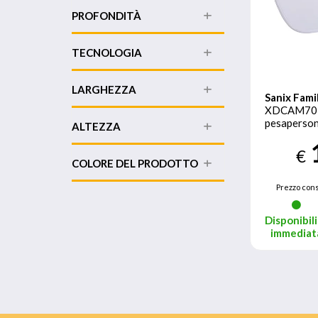
PROFONDITÀ
TECNOLOGIA
LARGHEZZA
Sanix Fami
XDCAM701
pesaperso
ALTEZZA
Bianco Bila
pesaperson
€
COLORE DEL PRODOTTO
Prezzo cons
Disponibili
immediat