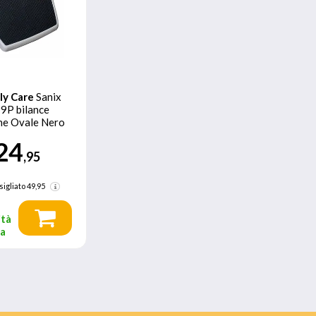
ly Care
Sanix
P bilance
ne Ovale Nero
esapersone
24
,95
sigliato
49,95
ità
ta