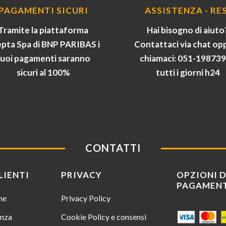
PAGAMENTI SICURI
ASSISTENZA - RES
Tramite la piattaforma
Hai bisogno di aiuto
pta Spa di BNP PARIBAS i
Contattaci via chat op
tuoi pagamenti saranno
chiamaci: 051-19873
sicuri al 100%
tutti i giorni h24
CONTATTI
LIENTI
PRIVACY
OPZIONI D
PAGAMEN
ine
Privacy Policy
enza
Cookie Policy e consensi