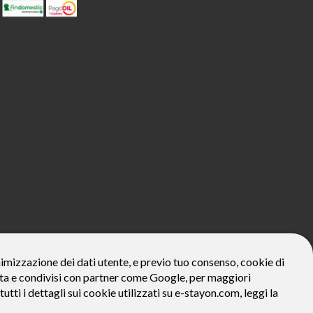
800€*
onimizzazione dei dati utente, e previo tuo consenso, cookie di
zzata e condivisi con partner come Google, per maggiori
ivo: Prezzo del bene € 800, Tan fisso 12,24% Taeg 12,95%, in 23
la prima rata a 90 giorni. Al fine di gestire le tue spese in modo
tutti i dettagli sui cookie utilizzati su e-stayon.com, leggi la
tte le condizioni economiche e contrattuali, facendo riferimento