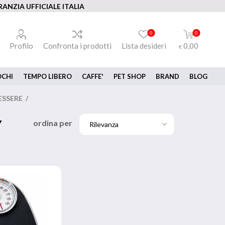
ANZIA UFFICIALE ITALIA
0
0
Profilo
Confronta i prodotti
Lista desideri
0,00
€
OCHI
TEMPO LIBERO
CAFFE'
PET SHOP
BRAND
BLOG
ESSERE
/
Y
ordina per