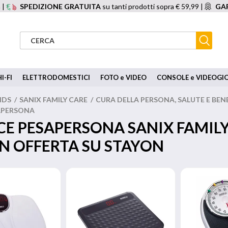
 |
SPEDIZIONE GRATUITA
su tanti prodotti sopra € 59,99 |
GAR
I-FI
ELETTRODOMESTICI
FOTO e VIDEO
CONSOLE e VIDEOGI
NDS
/
SANIX FAMILY CARE
/
CURA DELLA PERSONA, SALUTE E BEN
APERSONA
CE PESAPERSONA SANIX FAMIL
IN OFFERTA SU STAYON