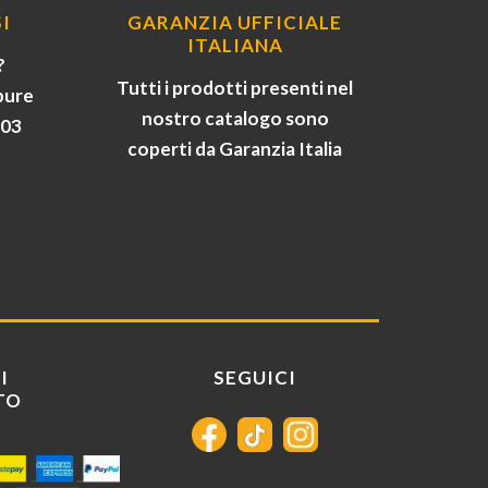
I
GARANZIA UFFICIALE
ITALIANA
?
Tutti i prodotti presenti nel
pure
nostro catalogo sono
903
coperti da Garanzia Italia
I
SEGUICI
TO