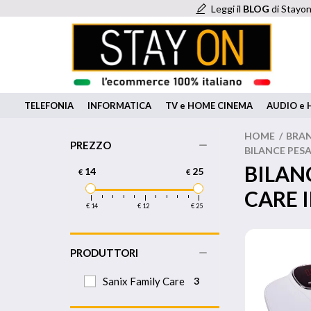
Leggi il
BLOG
di Stayon
TELEFONIA
INFORMATICA
TV e HOME CINEMA
AUDIO e H
HOME
/
BRA
PREZZO
BILANCE PES
BILAN
14
25
€
€
CARE 
€ 14
€ 12
€ 25
PRODUTTORI
Sanix Family Care
3