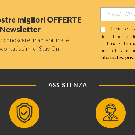
nostre migliori OFFERTE
a Newsletter
Dichiaro di a
dei dati personal
r conoscere in anteprima le
materiale informat
scontatissimi di Stay On
prodotti da noi p
informativa priv
ASSISTENZA