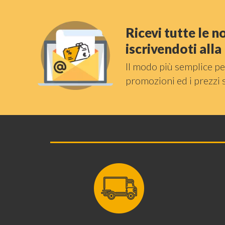
Ricevi tutte le 
iscrivendoti all
Il modo più semplice pe
promozioni ed i prezzi 