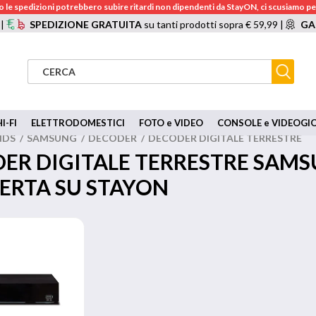
 le spedizioni potrebbero subire ritardi non dipendenti da StayON, ci scusiamo per
 |
SPEDIZIONE GRATUITA
su tanti prodotti sopra € 59,99 |
GA
I-FI
ELETTRODOMESTICI
FOTO e VIDEO
CONSOLE e VIDEOGI
NDS
/
SAMSUNG
/
DECODER
/
DECODER DIGITALE TERRESTRE
ER DIGITALE TERRESTRE SAM
FERTA SU STAYON