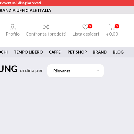
 eventuali disagi arrecati
RANZIA UFFICIALE ITALIA
0
0
Profilo
Confronta i prodotti
Lista desideri
0,00
€
OCHI
TEMPO LIBERO
CAFFE'
PET SHOP
BRAND
BLOG
SUNG
ordina per