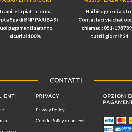
Tramite la piattaforma
Hai bisogno di aiuto
pta Spa di BNP PARIBAS i
Contattaci via chat op
tuoi pagamenti saranno
chiamaci: 051-19873
sicuri al 100%
tutti i giorni h24
CONTATTI
LIENTI
PRIVACY
OPZIONI D
PAGAMEN
ine
Privacy Policy
enza
Cookie Policy e consensi
i recesso