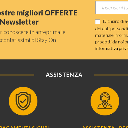
nostre migliori OFFERTE
a Newsletter
Dichiaro di a
dei dati personal
r conoscere in anteprima le
materiale informat
scontatissimi di Stay On
prodotti da noi p
informativa priv
ASSISTENZA
PAGAMENTI SICURI
ASSISTENZA - RES