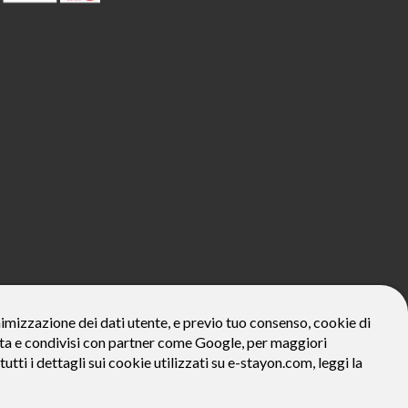
800€*
onimizzazione dei dati utente, e previo tuo consenso, cookie di
zzata e condivisi con partner come Google, per maggiori
ivo: Prezzo del bene € 800, Tan fisso 12,24% Taeg 12,95%, in 23
la prima rata a 90 giorni. Al fine di gestire le tue spese in modo
tutti i dettagli sui cookie utilizzati su e-stayon.com, leggi la
tte le condizioni economiche e contrattuali, facendo riferimento
venditore (StayON) opera quale intermediario del credito per