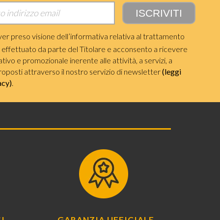
ver preso visione dell’informativa relativa al trattamento
i effettuato da parte del Titolare e acconsento a ricevere
ivo e promozionale inerente alle attività, a servizi, a
roposti attraverso il nostro servizio di newsletter
(leggi
acy)
.
I
GARANZIA UFFICIALE