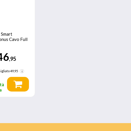
Smart
nus Cavo Full
46
,95
igliato
49,95
tà
a