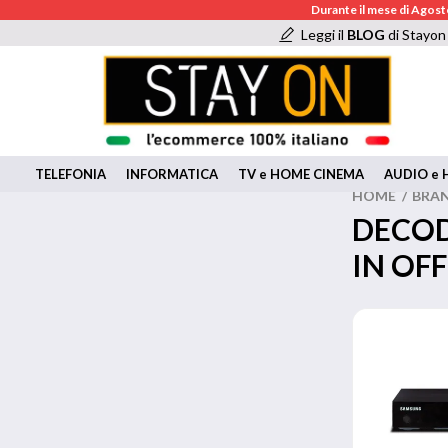
Durante il mese di Agosto
Leggi il
BLOG
di Stayon
TELEFONIA
INFORMATICA
TV e HOME CINEMA
AUDIO e H
HOME
/
BRA
DECOD
IN OF