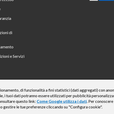
e
aranzia
zioni di
gamento
zioni e Servizi
 TUTTO INCLUSO IN 23 MESI TAN FISSO 12,24% TAEG 12,95% PER UN IMPORTO DI 
ionamento, di funzionalità a fini statistici (dati aggregati) con an
ie, i tuoi dati potranno essere utilizzati per pubblicità personali
credito finalizzato valida dal 07/07/2026 al 15/01/2027 come da esempio rappresentat
e del credito € 800. Importo totale dovuto dal Consumatore € 920. Decorrenza media del
onsultare questo link:
Come Google utilizza i dati
. Per conoscere 
, Findomestic ti ricorda, prima di sottoscrivere il contratto, di prendere visione di tu
e o gestire le tue preferenze cliccando su "Configura cookie".
i (IEBCC) nel percorso online. Salvo approvazione di Findomestic Banca S.p.A.. Il ri