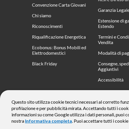
Convenzione Carta Giovani
Garanzia Legal
Chi siamo
Estensione di g
Riconoscimenti
Estendo
Riqualificazione Energetica
Termini e Condi
Vendita
Ecobonus: Bonus Mobili ed
Elettrodomestici
Modalità di pa
Black Friday
Consegne, spedi
Aggiuntivi
Accessibilità
RATA
Questo sito utilizza cookie tecnici necessari al corretto funz
profilazione e per pubblicità mirata. Accettando tutti i cook
Messaggio pubblicitario con finalità promozionale. Offerta di 
rate da € 40 costi accessori dell’offerta azzerati. Importo total
informazioni su come Google utilizza i dati personali, puoi c
responsabile e di conoscere eventuali altre offerte disponibili
nostra
Informativa completa
. Puoi accettare tutti i cooki
alle Informazioni Europee di Base sul Credito ai Consumator