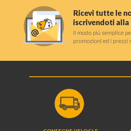
Ricevi tutte le 
iscrivendoti all
Il modo più semplice pe
promozioni ed i prezzi 
CONSEGNE VELOCI E