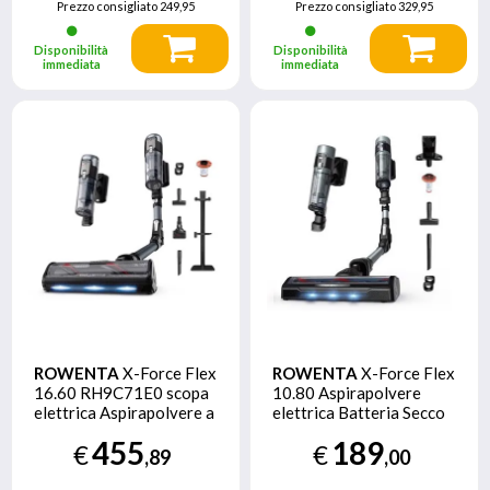
Prezzo consigliato
249,95
Prezzo consigliato
329,95
Disponibilità
Disponibilità
immediata
immediata
ROWENTA
X-Force Flex
ROWENTA
X-Force Flex
16.60 RH9C71E0 scopa
10.80 Aspirapolvere
elettrica Aspirapolvere a
elettrica Batteria Secco
bastone 2 in 1 Batteria
Senza sacchetto 0,44 L
455
189
€
€
Secco Senza sacchetto
Verde, Nero
,89
,00
Nero, Blu