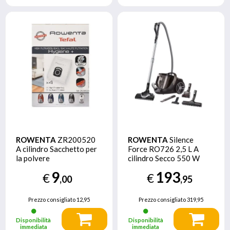
ROWENTA
ZR200520
ROWENTA
Silence
A cilindro Sacchetto per
Force RO726 2,5 L A
la polvere
cilindro Secco 550 W
Senza sacchetto
9
193
€
€
,00
,95
Prezzo consigliato
12,95
Prezzo consigliato
319,95
Disponibilità
Disponibilità
immediata
immediata