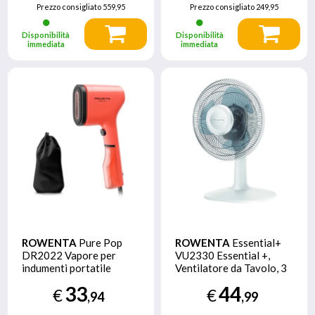
Prezzo consigliato
559,95
Prezzo consigliato
249,95
Disponibilità
Disponibilità
immediata
immediata
ROWENTA
Pure Pop
ROWENTA
Essential+
DR2022 Vapore per
VU2330 Essential +,
indumenti portatile
Ventilatore da Tavolo, 3
Corallo
Velocita, Silenziosita 46
33
44
€
€
dBA, Design compatto,
,94
,99
Flusso d’aria mx 34