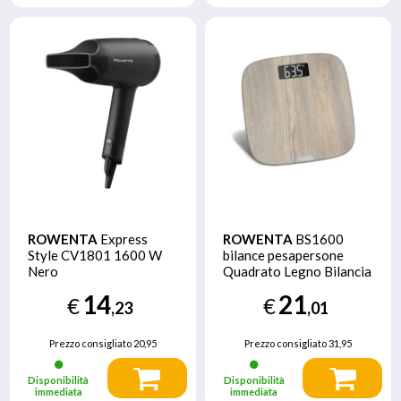
ROWENTA
Express
ROWENTA
BS1600
Style CV1801 1600 W
bilance pesapersone
Nero
Quadrato Legno Bilancia
pesapersone elettronica
14
21
€
€
,23
,01
Prezzo consigliato
20,95
Prezzo consigliato
31,95
Disponibilità
Disponibilità
immediata
immediata