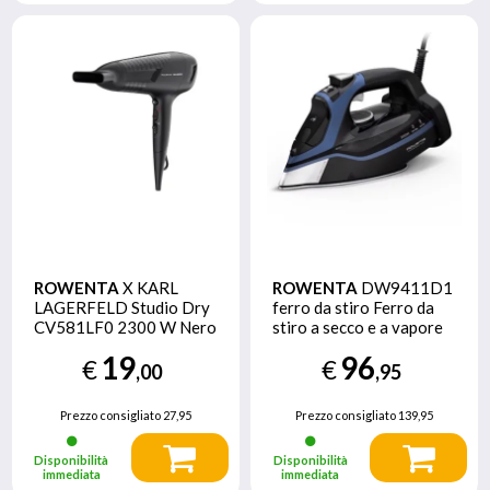
ROWENTA
X KARL
ROWENTA
DW9411D1
LAGERFELD Studio Dry
ferro da stiro Ferro da
CV581LF0 2300 W Nero
stiro a secco e a vapore
3000 W Nero, Blu
19
96
€
€
,00
,95
Prezzo consigliato
27,95
Prezzo consigliato
139,95
Disponibilità
Disponibilità
immediata
immediata