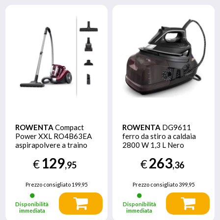
ROWENTA
Compact
ROWENTA
DG9611
Power XXL RO4B63EA
ferro da stiro a caldaia
aspirapolvere a traino
2800 W 1,3 L Nero
2,5 L A cilindro Secco
129
263
€
€
900 W Senza sacchetto
,95
,36
Prezzo consigliato
199,95
Prezzo consigliato
399,95
Disponibilità
Disponibilità
immediata
immediata