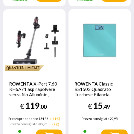
ROWENTA
X-Pert 7.60
ROWENTA
Classic
RH6A71 aspirapolvere
BS1503 Quadrato
senza filo Alluminio,
Turchese Bilancia
Rosso Senza sacchetto
pesapersone elettronica
119
15
€
€
,00
,49
Prezzo precedente 134,56
(-11%)
Prezzo consigliato
22,95
Prezzo consigliato
249,95
(-48%)