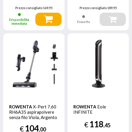
Prezzo consigliato
169,95
Prezzo consigliato
189,95
Disponibilità
Esaurito
immediata
ROWENTA
X-Pert 7.60
ROWENTA
Eole
RH6A35 aspirapolvere
INFINITE
senza filo Viola, Argento
118
Senza sacchetto
€
,45
104
€
,00