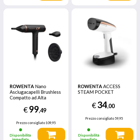
ROWENTA
Nano
ROWENTA
ACCESS
Asciugacapelli Brushless
STEAM POCKET
Compatto ad Alta
34
Velocita, Boost di Ioni
€
,00
99
€
Antistatici e Sensore di
,49
Temperatura per Capelli
Prezzo consigliato
59,95
Setosi e Luminosi, 3
Prezzo consigliato
109,95
Impostazioni di
Velocita/Temperatura,
Disponibilità
Disponibilità
HY8310
immediata
immediata