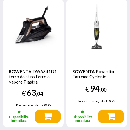
ROWENTA
DW6341D1
ROWENTA
Powerline
ferro da stiro Ferro a
Extreme Cyclonic
vapore Piastra
94
Microsteam 400 HD
€
,00
63
€
3De 2500 W Nero,
,04
Marrone
Prezzo consigliato
189,95
Prezzo consigliato
99,95
Disponibilità
Disponibilità
immediata
immediata