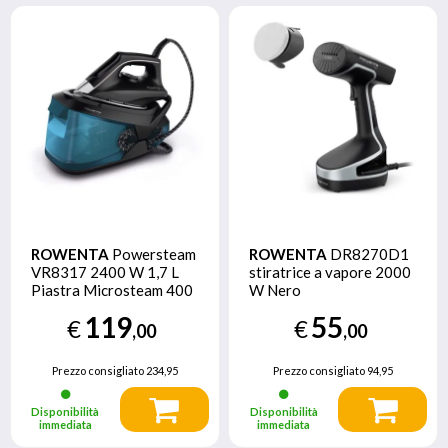
ROWENTA
Powersteam
ROWENTA
DR8270D1
VR8317 2400 W 1,7 L
stiratrice a vapore 2000
Piastra Microsteam 400
W Nero
Nero
119
55
€
€
,00
,00
Prezzo consigliato
234,95
Prezzo consigliato
94,95
Disponibilità
Disponibilità
immediata
immediata