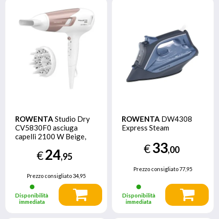
ROWENTA
Studio Dry
ROWENTA
DW4308
CV5830F0 asciuga
Express Steam
capelli 2100 W Beige,
33
Bianco
€
,00
24
€
,95
Prezzo consigliato
77,95
Prezzo consigliato
34,95
Disponibilità
Disponibilità
immediata
immediata