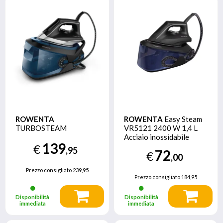
ROWENTA
ROWENTA
Easy Steam
TURBOSTEAM
VR5121 2400 W 1,4 L
Acciaio inossidabile
139
Nero, Blu
€
,95
72
€
,00
Prezzo consigliato
239,95
Prezzo consigliato
184,95
Disponibilità
Disponibilità
immediata
immediata