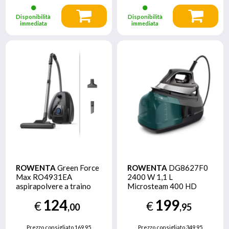
Disponibilità
Disponibilità
immediata
immediata
ROWENTA
Green Force
ROWENTA
DG8627F0
Max RO4931EA
2400 W 1,1 L
aspirapolvere a traino
Microsteam 400 HD
4,5 L Secco 900 W
soleplate Nero, Verde
124
199
€
€
Sacchetto per la polvere
,00
,95
Prezzo consigliato
169,95
Prezzo consigliato
349,95