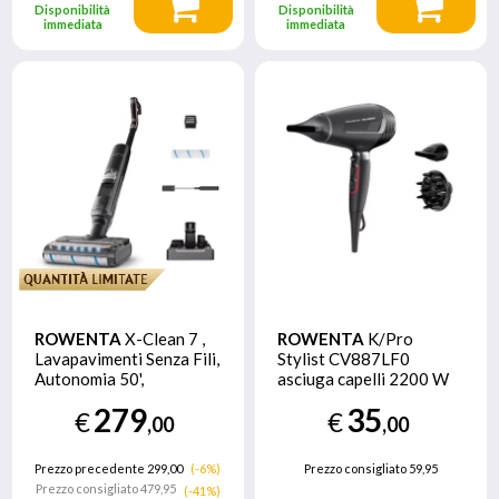
Disponibilità
Disponibilità
immediata
immediata
ROWENTA
X-Clean 7 ,
ROWENTA
K/Pro
Lavapavimenti Senza Fili,
Stylist CV887LF0
Autonomia 50',
asciuga capelli 2200 W
Tecnologia Smart,
Nero
279
35
€
€
Assistente Vocale,
,00
,00
Autopulizia e
Asciugatura, Luci Led,
Prezzo precedente 299,00
(-6%)
Prezzo consigliato
59,95
Pulizia Bordi, GZ5736
Prezzo consigliato
479,95
(-41%)