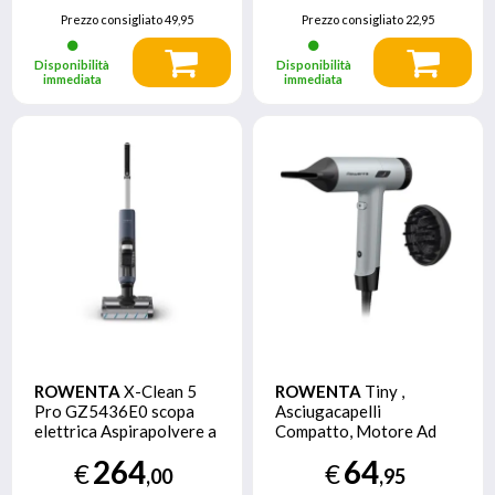
Prezzo consigliato
49,95
Prezzo consigliato
22,95
Disponibilità
Disponibilità
immediata
immediata
ROWENTA
X-Clean 5
ROWENTA
Tiny ,
Pro GZ5436E0 scopa
Asciugacapelli
elettrica Aspirapolvere a
Compatto, Motore Ad
bastone 2 in 1 Batteria
Alta Velocita, Design
264
64
€
€
Secco e bagnato Senza
Ultra-compatto, HY7120
,00
,95
sacchetto 0,5 L Blu, Nero