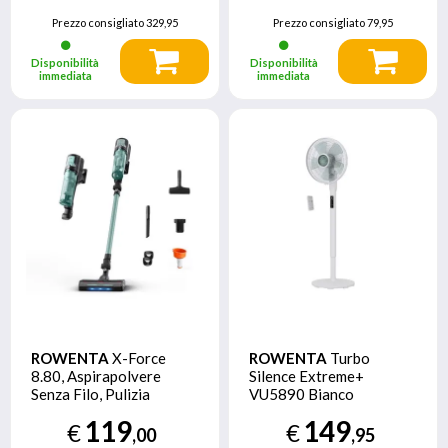
Prezzo consigliato
329,95
Prezzo consigliato
79,95
Disponibilità
Disponibilità
immediata
immediata
ROWENTA
X-Force
ROWENTA
Turbo
8.80, Aspirapolvere
Silence Extreme+
Senza Filo, Pulizia
VU5890 Bianco
Potente, 100AW*,
119
149
€
€
RH1833
,00
,95