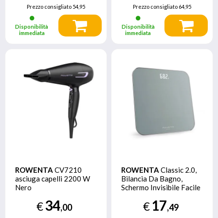
m3/min, Bianco
Prezzo consigliato
54,95
Prezzo consigliato
64,95
Disponibilità
Disponibilità
immediata
immediata
ROWENTA
CV7210
ROWENTA
Classic 2.0,
asciuga capelli 2200 W
Bilancia Da Bagno,
Nero
Schermo Invisibile Facile
da Leggere, Eucalipto,
34
17
€
€
BS1903
,00
,49