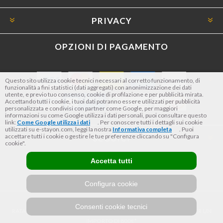
PRIVACY
OPZIONI DI PAGAMENTO
Questo sito utilizza cookie tecnici necessari al corretto funzionamento, di
funzionalità a fini statistici (dati aggregati) con anonimizzazione dei dati
utente, e previo tuo consenso, cookie di profilazione e per pubblicità mirata.
Accettando tutti i cookie, i tuoi dati potranno essere utilizzati per pubblicità
personalizzata e condivisi con partner come Google, per maggiori
informazioni su come Google utilizza i dati personali, puoi consultare questo
link:
Come Google utilizza i dati
. Per conoscere tutti i dettagli sui cookie
utilizzati su e-stayon.com, leggi la nostra
Informativa completa
. Puoi
accettare tutti i cookie o gestire le tue preferenze cliccando su "Configura
SEGUICI
cookie".
Accetta tutti
Configura cookie
Consenti cookie tecnici
RATA TUTTO INCLUSO IN 23 MESI TAN FISSO 12,24% TAEG 12,95% PER UN
IMPORTO DI 800€*