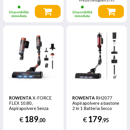
Prezzo consigliato
27,95
Disponibilità
Disponibilità
immediata
immediata
ROWENTA
X-FORCE
ROWENTA
RH2077
FLEX 10.80,
Aspirapolvere a bastone
Aspirapolvere Senza
2 in 1 Batteria Secco
Filo, Modello Animal
Senza sacchetto 0,4 L
189
179
€
€
Care
250 W Nero, Rosso
,00
,95