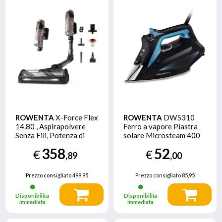
ROWENTA
X-Force Flex
ROWENTA
DW5310
14.80 , Aspirapolvere
Ferro a vapore Piastra
Senza Fili, Potenza di
solare Microsteam 400
Aspirazione Elevata di
HD Laser 2700 W Nero,
358
52
€
€
240 AW, Modello Animal
Blu
,89
,00
Care, RH9B74
Prezzo consigliato
499,95
Prezzo consigliato
85,95
Disponibilità
Disponibilità
immediata
immediata