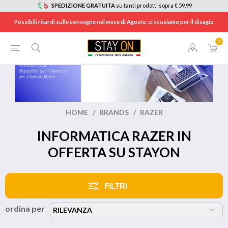
SPEDIZIONE GRATUITA
su tanti prodotti sopra € 59,99
Possibili ritardi sulle consegne nel mese di Agosto, ci scusiamo per il disagio
0
HOME
/
BRANDS
/
RAZER
INFORMATICA RAZER IN
OFFERTA SU STAYON
FILTRI
ordina per