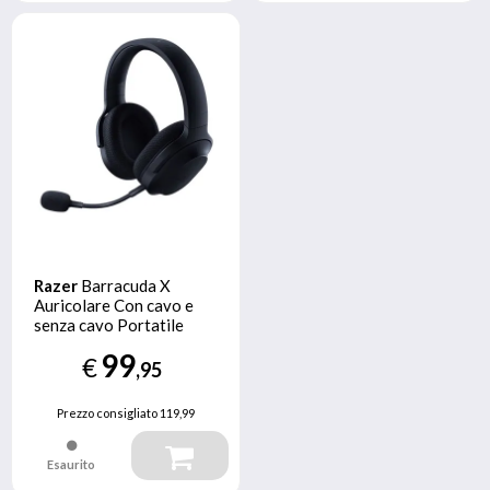
Razer
Barracuda X
Auricolare Con cavo e
senza cavo Portatile
Giocare USB tipo-C
99
€
Bluetooth Nero
,95
Prezzo consigliato
119,99
Esaurito