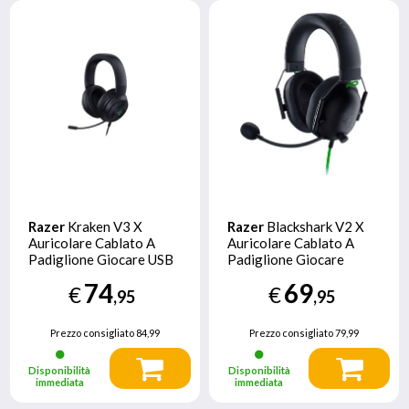
Razer
Kraken V3 X
Razer
Blackshark V2 X
Auricolare Cablato A
Auricolare Cablato A
Padiglione Giocare USB
Padiglione Giocare
tipo A Nero
Nero, Verde
74
69
€
€
,95
,95
Prezzo consigliato
84,99
Prezzo consigliato
79,99
Disponibilità
Disponibilità
immediata
immediata