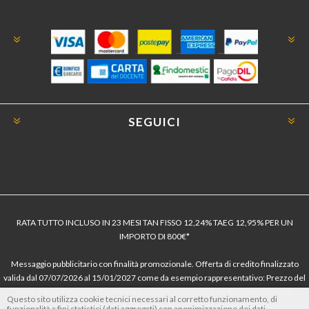
SEGUICI
RATA TUTTO INCLUSO IN 23 MESI TAN FISSO 12,24% TAEG 12,95% PER UN
IMPORTO DI 800€*
Messaggio pubblicitario con finalità promozionale. Offerta di credito finalizzato
valida dal 07/07/2026 al 15/01/2027 come da esempio rappresentativo: Prezzo del
bene € 800, Tan fisso 12,24% Taeg 12,95%, in 23 rate da € 40 costi accessori
Questo sito utilizza cookie tecnici necessari al corretto funzionamento, di
dell’offerta azzerati. Importo totale del credito € 800. Importo totale dovuto dal
funzionalità a fini statistici (dati aggregati) con anonimizzazione dei dati