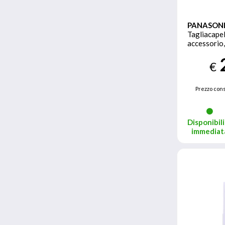
PANASON
Tagliacapel
accessorio,
Lavabile, 
€
Prezzo cons
Disponibili
immediat