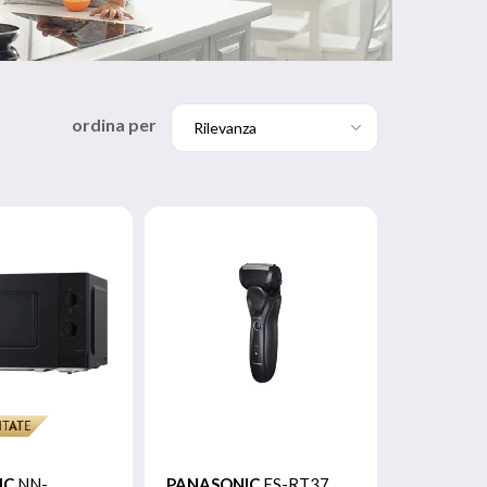
ordina per
IC
NN-
PANASONIC
ES-RT37