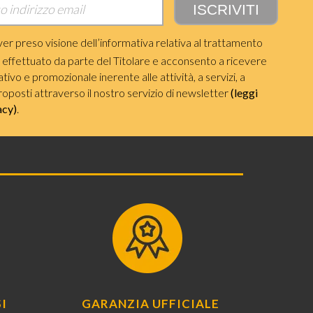
ver preso visione dell’informativa relativa al trattamento
i effettuato da parte del Titolare e acconsento a ricevere
ivo e promozionale inerente alle attività, a servizi, a
roposti attraverso il nostro servizio di newsletter
(leggi
acy)
.
I
GARANZIA UFFICIALE