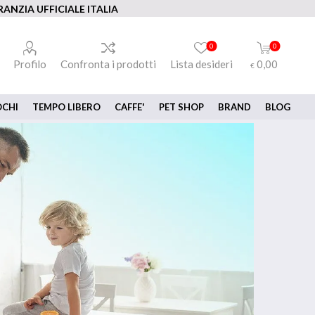
ANZIA UFFICIALE ITALIA
0
0
Profilo
Confronta i prodotti
Lista desideri
0,00
€
OCHI
TEMPO LIBERO
CAFFE'
PET SHOP
BRAND
BLOG