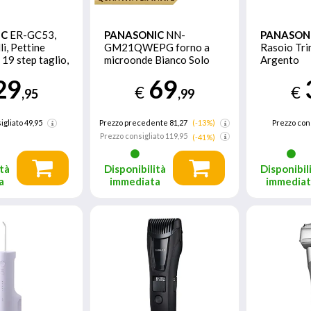
IC
ER-GC53,
PANASONIC
NN-
PANASON
li, Pettine
GM21QWEPG forno a
Rasoio Tri
 19 step taglio,
microonde Bianco Solo
Argento
Nero
microonde Superficie
29
69
piana 20 L 800 W
€
€
,95
,99
igliato
49,95
Prezzo precedente 81,27
(-13%)
Prezzo con
Prezzo consigliato
119,95
(-41%)
tà
Disponibilità
Disponibil
a
immediata
immedia