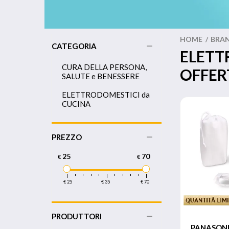
HOME
/
BRA
CATEGORIA
ELETT
CURA DELLA PERSONA,
OFFER
SALUTE e BENESSERE
ELETTRODOMESTICI da
CUCINA
PREZZO
25
70
€
€
€ 25
€ 35
€ 70
PRODUTTORI
PANASON