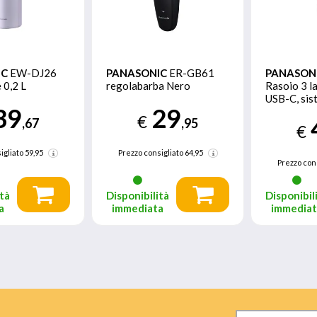
IC
EW-DJ26
PANASONIC
ER-GB61
PANASON
 0,2 L
regolabarba Nero
Rasoio 3 l
USB-C, sist
39
29
easy clean
€
,67
,95
€
igliato
59,95
Prezzo consigliato
64,95
Prezzo con
tà
Disponibilità
Disponibil
a
immediata
immedia