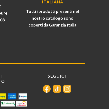
ITALIANA
?
Tutti i prodotti presenti nel
pure
nostro catalogo sono
903
coperti da Garanzia Italia
I
SEGUICI
TO