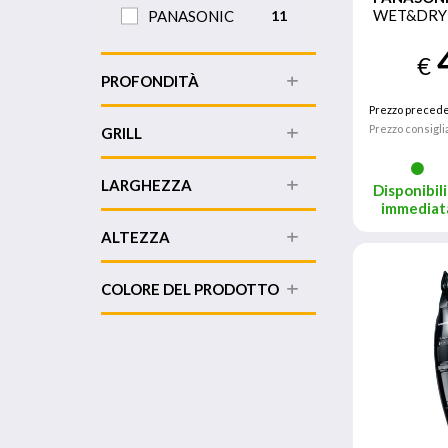
WET&DRY 
PANASONIC
11
€
PROFONDITÀ
Prezzo precede
Prezzo consigli
GRILL
LARGHEZZA
Disponibili
immediat
ALTEZZA
COLORE DEL PRODOTTO