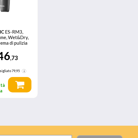
IC
ES-RM3,
ame, Wet&Dry,
ema di pulizia
er
46
,73
sigliato
79,95
ità
ta