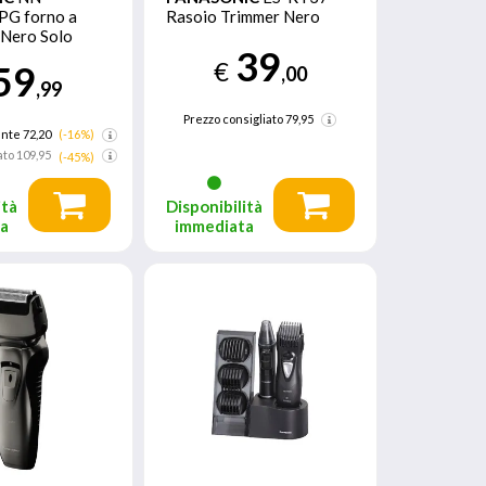
G forno a
Rasoio Trimmer Nero
 Nero Solo
39
Superficie
€
59
,00
 800 W
,99
Prezzo consigliato
79,95
nte 72,20
(-16%)
ato
109,95
(-45%)
ità
Disponibilità
ta
immediata