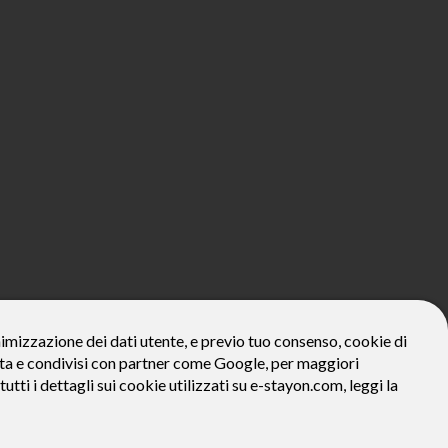
800€*
onimizzazione dei dati utente, e previo tuo consenso, cookie di
zzata e condivisi con partner come Google, per maggiori
ivo: Prezzo del bene € 800, Tan fisso 12,24% Taeg 12,95%, in 23
la prima rata a 90 giorni. Al fine di gestire le tue spese in modo
tutti i dettagli sui cookie utilizzati su e-stayon.com, leggi la
tte le condizioni economiche e contrattuali, facendo riferimento
venditore (StayON) opera quale intermediario del credito per