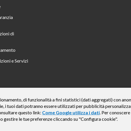
e
aranzia
zioni di
gamento
zioni e Servizi
 TUTTO INCLUSO IN 23 MESI TAN FISSO 12,24% TAEG 12,95% PER UN IMPORTO DI 
ionamento, di funzionalità a fini statistici (dati aggregati) con an
ie, i tuoi dati potranno essere utilizzati per pubblicità personali
credito finalizzato valida dal 07/07/2026 al 15/01/2027 come da esempio rappresentat
e del credito € 800. Importo totale dovuto dal Consumatore € 920. Decorrenza media del
onsultare questo link:
Come Google utilizza i dati
. Per conoscere 
, Findomestic ti ricorda, prima di sottoscrivere il contratto, di prendere visione di tu
e o gestire le tue preferenze cliccando su "Configura cookie".
i (IEBCC) nel percorso online. Salvo approvazione di Findomestic Banca S.p.A.. Il ri
Findomestic Banca S.p.A., non in esclusiva.