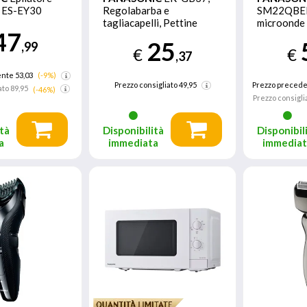
ES-EY30
Regolabarba e
SM22QBEP
tagliacapelli, Pettine
microonde
47
accessorio, Wet&Dry,
microonde 
25
,99
Silver
piana 20 L
€
€
,37
nte 53,03
(-9%)
Prezzo consigliato
49,95
Prezzo precede
ato
89,95
(-46%)
Prezzo consigli
tà
Disponibilità
Disponibil
a
immediata
immedia