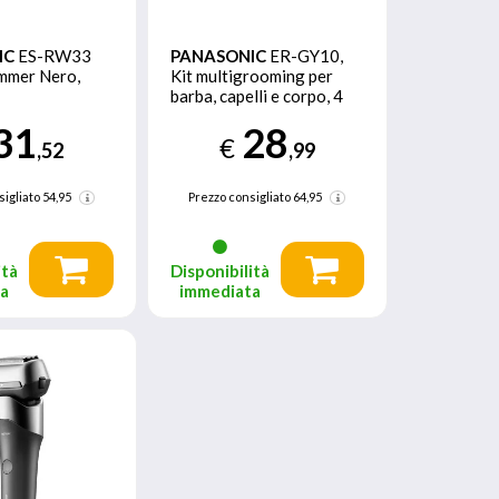
IC
ES-RW33
PANASONIC
ER-GY10,
mmer Nero,
Kit multigrooming per
barba, capelli e corpo, 4
pettini accessori,
31
28
Wet&Dry, Nero/Silver
€
,52
,99
sigliato
54,95
Prezzo consigliato
64,95
ità
Disponibilità
ta
immediata