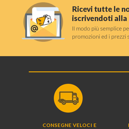
Ricevi tutte le 
iscrivendoti all
Il modo più semplice pe
promozioni ed i prezzi 
CONSEGNE VELOCI E