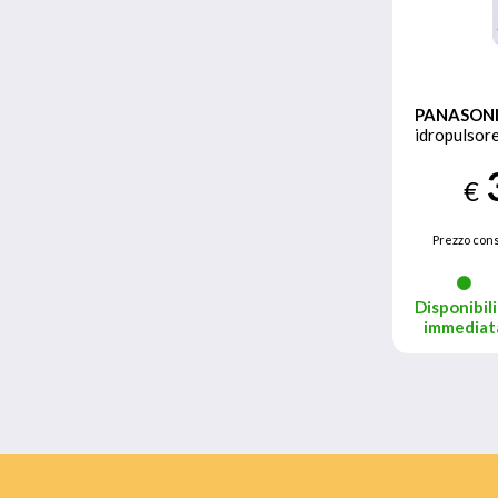
PANASON
idropulsore
€
Prezzo cons
Disponibili
immediat