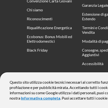
Convenzione Carta Giovani
Garanzia Legal
Chi siamo
Estensione di g
Riconoscimenti
Estendo
Riqualificazione Energetica
Termini e Condi
Vendita
Ecobonus: Bonus Mobili ed
Elettrodomestici
Modalità di pa
Black Friday
Consegne, spedi
Aggiuntivi
Accessibilità
RATA
Questo sito utilizza cookie tecnici necessari al corretto funz
profilazione e per pubblicità mirata. Accettando tutti i cook
Messaggio pubblicitario con finalità promozionale. Offerta di 
rate da € 40 costi accessori dell’offerta azzerati. Importo total
informazioni su come Google utilizza i dati personali, puoi c
responsabile e di conoscere eventuali altre offerte disponibili
nostra
Informativa completa
. Puoi accettare tutti i cooki
alle Informazioni Europee di Base sul Credito ai Consumator