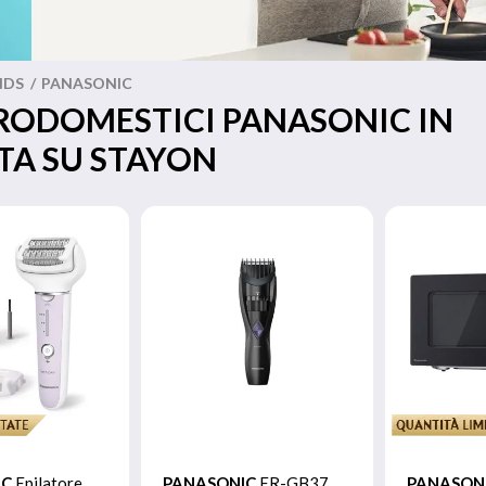
NDS
/
PANASONIC
RODOMESTICI PANASONIC IN
TA SU STAYON
IC
Epilatore
PANASONIC
ER-GB37,
PANASON