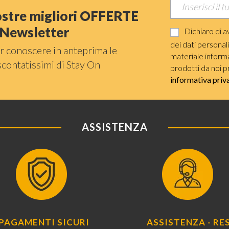
nostre migliori OFFERTE
a Newsletter
Dichiaro di a
dei dati personal
r conoscere in anteprima le
materiale informat
scontatissimi di Stay On
prodotti da noi p
informativa priv
ASSISTENZA
PAGAMENTI SICURI
ASSISTENZA - RES