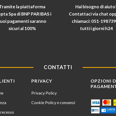
Tramite la piattaforma
Hai bisogno di aiuto
pta Spa di BNP PARIBAS i
Contattaci via chat op
tuoi pagamenti saranno
chiamaci: 051-19873
sicuri al 100%
tutti i giorni h24
CONTATTI
LIENTI
PRIVACY
OPZIONI D
PAGAMEN
ine
Privacy Policy
enza
Cookie Policy e consensi
i recesso