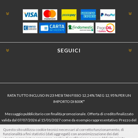
SEGUICI
RATA TUTTO INCLUSO IN 23 MESI TAN FISSO 12,24% TAEG 12,95% PER UN
IMPORTO DI 800€*
Messaggio pubblicitario con finalità promozionale. Offerta di credito finalizzato
valida dal 07/07/2026 al 15/01/2027 come da esempio rappresentativo: Prezzo del
bene € 800, Tan fisso 12,24% Taeg 12,95%, in 23 rate da € 40 costi accessori
Questo sito utilizza cookie tecnici necessari al corretto funzionamento, di
dell’offerta azzerati. Importo totale del credito € 800. Importo totale dovuto dal
funzionalità a fini statistici (dati aggregati) con anonimizzazione dei dati