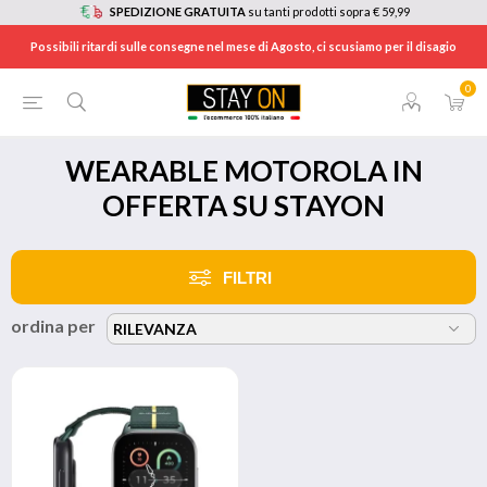
SPEDIZIONE GRATUITA
su tanti prodotti sopra € 59,99
Possibili ritardi sulle consegne nel mese di Agosto, ci scusiamo per il disagio
0
HOME
/
BRANDS
/
MOTOROLA
/
WEARABLE
WEARABLE MOTOROLA IN
OFFERTA SU STAYON
FILTRI
ordina per