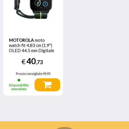
MOTOROLA
moto
watch fit 4,83 cm (1.9")
OLED 44.5 mm Digitale
Touch screen Verde,
40
€
Grigio GPS (satellitare)
,73
Prezzo consigliato
99,95
Disponibilità
immediata