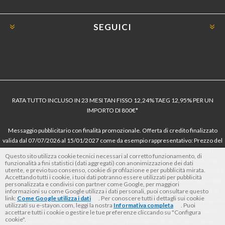
SEGUICI
RATA TUTTO INCLUSO IN 23 MESI TAN FISSO 12,24% TAEG 12,95% PER UN
IMPORTO DI 800€*
Messaggio pubblicitario con finalità promozionale. Offerta di credito finalizzato
valida dal 07/07/2026 al 15/01/2027 come da esempio rappresentativo: Prezzo del
bene € 800, Tan fisso 12,24% Taeg 12,95%, in 23 rate da € 40 costi accessori
Questo sito utilizza cookie tecnici necessari al corretto funzionamento, di
dell’offerta azzerati. Importo totale del credito € 800. Importo totale dovuto dal
funzionalità a fini statistici (dati aggregati) con anonimizzazione dei dati
utente, e previo tuo consenso, cookie di profilazione e per pubblicità mirata.
Consumatore € 920. Decorrenza media della prima rata a 90 giorni. Al fine di gestire
Accettando tutti i cookie, i tuoi dati potranno essere utilizzati per pubblicità
le tue spese in modo responsabile e di conoscere eventuali altre offerte disponibili,
personalizzata e condivisi con partner come Google, per maggiori
Findomestic ti ricorda, prima di sottoscrivere il contratto, di prendere visione di
informazioni su come Google utilizza i dati personali, puoi consultare questo
link:
Come Google utilizza i dati
. Per conoscere tutti i dettagli sui cookie
tutte le condizioni economiche e contrattuali, facendo riferimento alle Informazioni
utilizzati su e-stayon.com, leggi la nostra
Informativa completa
. Puoi
Europee di Base sul Credito ai Consumatori (IEBCC) nel percorso online. Salvo
accettare tutti i cookie o gestire le tue preferenze cliccando su "Configura
cookie".
approvazione di Findomestic Banca S.p.A.. Il rivenditore (StayON) opera quale