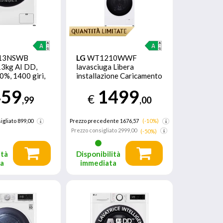
13NSWB
LG
WT1210WWF
13kg AI DD,
lavasciuga Libera
0%, 1400 giri,
installazione Caricamento
a vapore
frontale Bianco A
459
1499
€
,99
,00
igliato
899,00
Prezzo precedente 1676,57
(-10%)
Prezzo consigliato
2999,00
(-50%)
ità
Disponibilità
ta
immediata