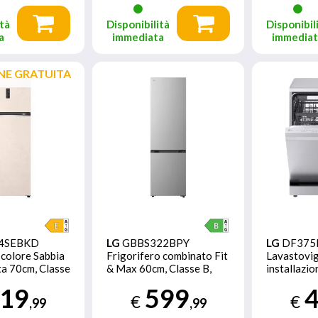
tà
Disponibilità
Disponibil
a
immediata
immedia
NE GRATUITA
4SEBKD
LG
GBBS322BPY
LG
DF375
 colore Sabbia
Frigorifero combinato Fit
Lavastovigl
ta 70cm, Classe
& Max 60cm, Classe B,
installazio
or & Linear
375L, AI Inverter, Prime
Coperti, V
19
599
Silver
Grigia
€
€
,99
,99