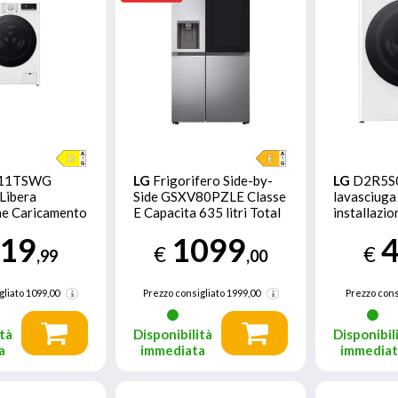
11TSWG
LG
Frigorifero Side-by-
LG
D2R5
Libera
Side GSXV80PZLE Classe
lavasciuga
one Caricamento
E Capacita 635 litri Total
installazi
ero, Bianco D
No Frost
frontale B
19
1099
€
€
,99
,00
gliato
1099,00
Prezzo consigliato
1999,00
Prezzo cons
tà
Disponibilità
Disponibil
a
immediata
immedia