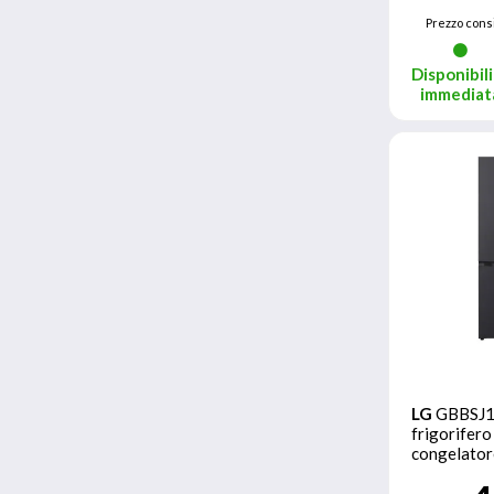
Prezzo consi
Disponibili
immediat
LG
GBBSJ
frigorifero
congelator
installazio
Nero