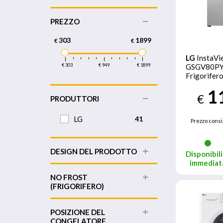
PREZZO
303
1899
€
€
LG
InstaVi
€ 303
€ 949
€ 1899
GSGV80P
Frigorifero
Classe D, 6
1
Con allacci
€
PRODUTTORI
LG
41
Prezzo consi
DESIGN DEL PRODOTTO
Disponibili
immediat
NO FROST
(FRIGORIFERO)
POSIZIONE DEL
CONGELATORE