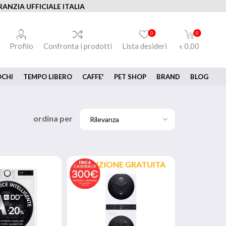
ANZIA UFFICIALE ITALIA
0
0
Profilo
Confronta i prodotti
Lista desideri
0,00
€
OCHI
TEMPO LIBERO
CAFFE'
PET SHOP
BRAND
BLOG
ordina per
SPEDIZIONE GRATUITA