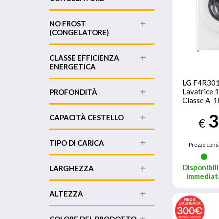
NO FROST
(CONGELATORE)
CLASSE EFFICIENZA
ENERGETICA
LG
F4R30
Lavatrice 
PROFONDITÀ
Classe A-10
Lavaggio a
3
CAPACITÀ CESTELLO
€
TIPO DI CARICA
Prezzo consi
Disponibili
LARGHEZZA
immediat
ALTEZZA