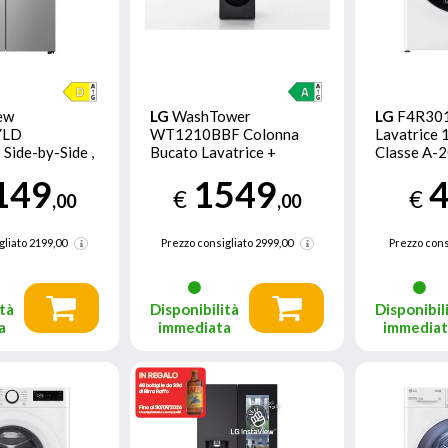
ew
LG
WashTower
LG
F4R30
YLD
WT1210BBF Colonna
Lavatrice 
 Side-by-Side ,
Bucato Lavatrice +
Classe A-2
35L, Wi-Fi,
Asciugatrice 12/10kg AI
Lavaggio 
149
1549
o
DD, Classe A-10%/A+++,
€
€
,00
,00
Pannello unificato
gliato
2199,00
Prezzo consigliato
2999,00
Prezzo cons
tà
Disponibilità
Disponibil
a
immediata
immedia