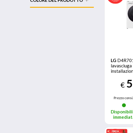
COLORE DEL PRODOTTO
LG
D4R70
lavasciuga 
installazi
frontale N
5
€
Prezzo consi
Disponibili
immediat