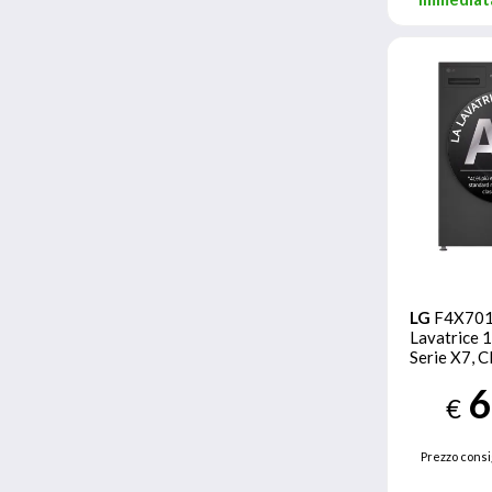
LG
F4X70
Lavatrice 
Serie X7, 
1400 giri, 
6
Circle, Wi-
€
TurboWas
Prezzo consi