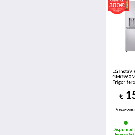
LG
InstaVi
GMG960M
Frigorifero
Classe E, 6
1
UVnano, Ac
€
Prezzo consi
Disponibili
immediat