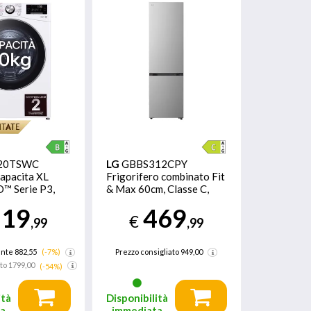
20TSWC
LG
GBBS312CPY
capacita XL
Frigorifero combinato Fit
™ Serie P3,
& Max 60cm, Classe C,
000 giri,
333L, AI Inverter, Prime
819
469
 360, Vapore,
Silver
€
,99
,99
e - 2 anni di
che per gli
essionali
nte 882,55
(-7%)
Prezzo consigliato
949,00
to
1799,00
(-54%)
ità
Disponibilità
ta
immediata