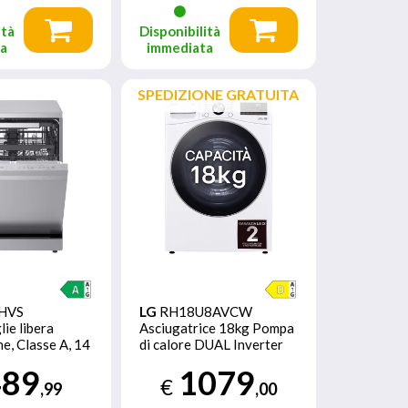
ità
Disponibilità
ta
immediata
SPEDIZIONE GRATUITA
HVS
LG
RH18U8AVCW
ie libera
Asciugatrice 18kg Pompa
ne, Classe A, 14
di calore DUAL Inverter
apore, WI-FI,
Classe D, Motore Direct
489
1079
Drive, AI Dry, Wi-Fi,
€
,99
,00
Bianca