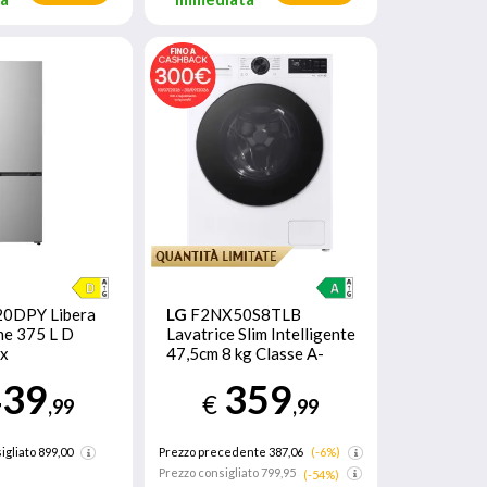
0DPY Libera
LG
F2NX50S8TLB
one 375 L D
Lavatrice Slim Intelligente
ox
47,5cm 8 kg Classe A-
30% Bianco
439
359
€
,99
,99
igliato
899,00
Prezzo precedente 387,06
(-6%)
Prezzo consigliato
799,95
(-54%)