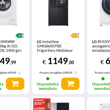
10NSWW
LG
InstaView
LG
RH10V
10kg AI DD,
GMG860EPBE
asciugatri
%, 1400 giri,
Frigorifero Multidoor
installazi
 vapore
Slim , Classe E, 508L, Wi-
frontale 1
49
1149
Fi, UVnano, Nero
€
€
,99
,00
gliato
699,00
Prezzo consigliato
2299,00
Prezzo consi
tà
Disponibilità
Disponibil
a
immediata
immedia