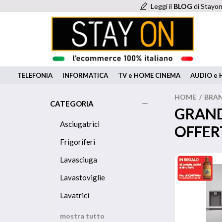
Leggi il
BLOG
di Stayon
TELEFONIA
INFORMATICA
TV e HOME CINEMA
AUDIO e H
HOME
/
BRA
CATEGORIA
GRAND
Asciugatrici
OFFER
Frigoriferi
Lavasciuga
Lavastoviglie
Lavatrici
mostra tutto