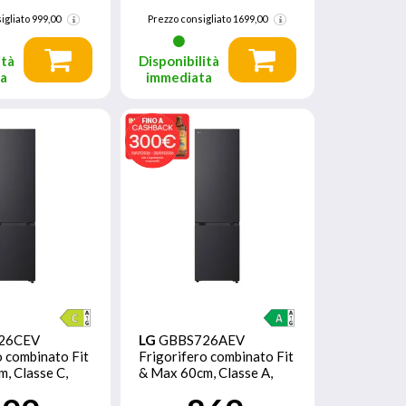
igliato
999,00
Prezzo consigliato
1699,00
ità
Disponibilità
ta
immediata
26CEV
LG
GBBS726AEV
o combinato Fit
Frigorifero combinato Fit
, Classe C,
& Max 60cm, Classe A,
verter, Black
375L, AI Inverter, Black
Steel