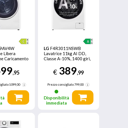
9AV4W
LG
F4R3011NSWB
ce Libera
Lavatrice 11kg AI DD,
one Caricamento
Classe A-10%, 1400 giri,
0 kg Bianco
Lavaggio a vapore
699
389
€
,95
,99
gliato
1099,00
Prezzo consigliato
799,00
ità
Disponibilità
ta
immediata