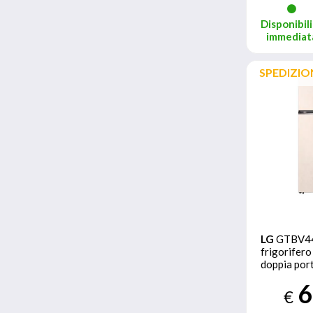
Disponibili
immediat
SPEDIZIO
LG
GTBV4
frigorifero
doppia por
E, 461L, Do
6
Cooling
€