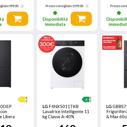
gliato
999,00
Prezzo consigliato
1199,00
Prezzo cons
tà
Disponibilità
Disponibil
a
immediata
immedia
10DEP
LG
F4NX5011TKB
LG
GBBS7
 con
Lavatrice Intelligente 11
Frigorifer
e Libera
kg Classe A-40%
& Max 60cm
ne 333 L D
Bianco/Nero
375L, AI In
Steel