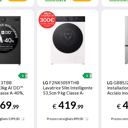
13TBB
LG
F2NX50S9THB
LG
GBBSJ2
13kg AI DD™
Lavatrice Slim Intelligente
installazi
Classe A-40%,
53,5cm 9 kg Classe A-
Acciaio in
Display Easy
30%
69
419
Fi, AI Wash,
€
€
,99
,99
h
gliato
1399,00
Prezzo consigliato
899,00
Prezzo cons