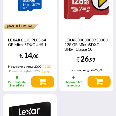
LEXAR
BLUE PLUS 64
LEXAR
0000000933080
GB MicroSDXC UHS-I
128 GB MicroSDXC
UHS-I Classe 10
14
€
,00
26
€
,99
Prezzo precedente 20,00
(-30%)
Prezzo consigliato
29,99
Prezzo consigliato
32,99
(-57%)
Disponibilità
Disponibilità
immediata
immediata