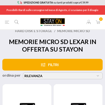
SPEDIZIONE GRATUITA
su tanti prodotti sopra € 59,99
Possibili ritardi sulle consegne nel mese di Agosto, ci scusiamo per il disagio
0
HOME
/
BRANDS
/
LEXAR
/
HARD DISK E STORAGE
/
MEMORIE MICRO SD
MEMORIE MICRO SD LEXAR IN
OFFERTA SU STAYON
FILTRI
ordina per