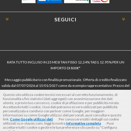
SEGUICI
RATA TUTTO INCLUSO IN 23 MESI TAN FISSO 12,24% TAEG 12,95% PER UN
IMPORTO DI 800€*
Messaggio pubblicitario con finalità promozionale. Offerta di credito finalizzato
valida dal 07/07/2026 al 15/01/2027 come da esempio rappresentativo: Prezzo del
bene € 800, Tan fisso 12,24% Taeg 12,95%, in 23 rate da € 40 costi accessori
Questo sito utilizza cookie tecnici necessari al corretto funzionamento, di
dell’offerta azzerati. Importo totale del credito € 800. Importo totale dovuto dal
funzionalità a fini statistici (dati aggregati) con anonimizzazione dei dati
utente, e previo tuo consenso, cookie di profilazione e per pubblicità mirata.
Consumatore € 920. Decorrenza media della prima rata a 90 giorni. Al fine di gestire
Accettando tutti i cookie, i tuoi dati potranno essere utilizzati per pubblicità
le tue spese in modo responsabile e di conoscere eventuali altre offerte disponibili,
personalizzata e condivisi con partner come Google, per maggiori
Findomestic ti ricorda, prima di sottoscrivere il contratto, di prendere visione di
informazioni su come Google utilizza i dati personali, puoi consultare questo
link:
Come Google utilizza i dati
. Per conoscere tutti i dettagli sui cookie
tutte le condizioni economiche e contrattuali, facendo riferimento alle Informazioni
utilizzati su e-stayon.com, leggi la nostra
Informativa completa
. Puoi
Europee di Base sul Credito ai Consumatori (IEBCC) nel percorso online. Salvo
accettare tutti i cookie o gestire le tue preferenze cliccando su "Configura