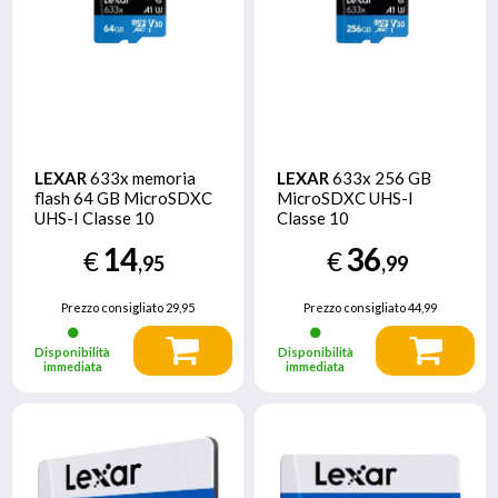
LEXAR
633x memoria
LEXAR
633x 256 GB
flash 64 GB MicroSDXC
MicroSDXC UHS-I
UHS-I Classe 10
Classe 10
14
36
€
€
,95
,99
Prezzo consigliato
29,95
Prezzo consigliato
44,99
Disponibilità
Disponibilità
immediata
immediata