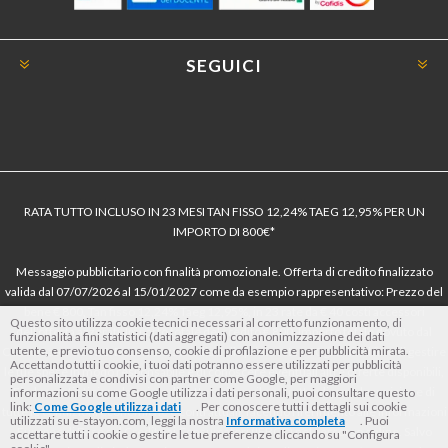
SEGUICI
RATA TUTTO INCLUSO IN 23 MESI TAN FISSO 12,24% TAEG 12,95% PER UN
IMPORTO DI 800€*
Messaggio pubblicitario con finalità promozionale. Offerta di credito finalizzato
valida dal 07/07/2026 al 15/01/2027 come da esempio rappresentativo: Prezzo del
bene € 800, Tan fisso 12,24% Taeg 12,95%, in 23 rate da € 40 costi accessori
Questo sito utilizza cookie tecnici necessari al corretto funzionamento, di
dell’offerta azzerati. Importo totale del credito € 800. Importo totale dovuto dal
funzionalità a fini statistici (dati aggregati) con anonimizzazione dei dati
utente, e previo tuo consenso, cookie di profilazione e per pubblicità mirata.
Consumatore € 920. Decorrenza media della prima rata a 90 giorni. Al fine di gestire
Accettando tutti i cookie, i tuoi dati potranno essere utilizzati per pubblicità
le tue spese in modo responsabile e di conoscere eventuali altre offerte disponibili,
personalizzata e condivisi con partner come Google, per maggiori
Findomestic ti ricorda, prima di sottoscrivere il contratto, di prendere visione di
informazioni su come Google utilizza i dati personali, puoi consultare questo
link:
Come Google utilizza i dati
. Per conoscere tutti i dettagli sui cookie
tutte le condizioni economiche e contrattuali, facendo riferimento alle Informazioni
utilizzati su e-stayon.com, leggi la nostra
Informativa completa
. Puoi
Europee di Base sul Credito ai Consumatori (IEBCC) nel percorso online. Salvo
accettare tutti i cookie o gestire le tue preferenze cliccando su "Configura