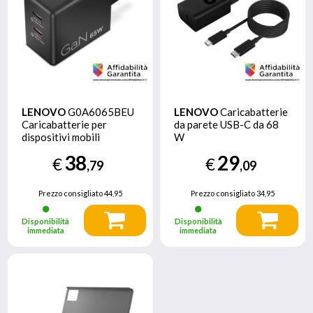
LENOVO
G0A6065BEU
LENOVO
Caricabatterie
Caricabatterie per
da parete USB-C da 68
dispositivi mobili
W
Universale Nero AC
38
29
€
€
Interno
,79
,09
Prezzo consigliato
44,95
Prezzo consigliato
34,95
Disponibilità
Disponibilità
immediata
immediata