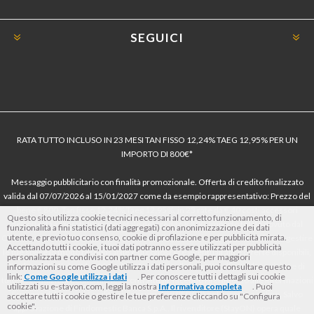
SEGUICI
RATA TUTTO INCLUSO IN 23 MESI TAN FISSO 12,24% TAEG 12,95% PER UN
IMPORTO DI 800€*
Messaggio pubblicitario con finalità promozionale. Offerta di credito finalizzato
valida dal 07/07/2026 al 15/01/2027 come da esempio rappresentativo: Prezzo del
bene € 800, Tan fisso 12,24% Taeg 12,95%, in 23 rate da € 40 costi accessori
Questo sito utilizza cookie tecnici necessari al corretto funzionamento, di
dell’offerta azzerati. Importo totale del credito € 800. Importo totale dovuto dal
funzionalità a fini statistici (dati aggregati) con anonimizzazione dei dati
utente, e previo tuo consenso, cookie di profilazione e per pubblicità mirata.
Consumatore € 920. Decorrenza media della prima rata a 90 giorni. Al fine di gestire
Accettando tutti i cookie, i tuoi dati potranno essere utilizzati per pubblicità
le tue spese in modo responsabile e di conoscere eventuali altre offerte disponibili,
personalizzata e condivisi con partner come Google, per maggiori
Findomestic ti ricorda, prima di sottoscrivere il contratto, di prendere visione di
informazioni su come Google utilizza i dati personali, puoi consultare questo
link:
Come Google utilizza i dati
. Per conoscere tutti i dettagli sui cookie
tutte le condizioni economiche e contrattuali, facendo riferimento alle Informazioni
utilizzati su e-stayon.com, leggi la nostra
Informativa completa
. Puoi
Europee di Base sul Credito ai Consumatori (IEBCC) nel percorso online. Salvo
accettare tutti i cookie o gestire le tue preferenze cliccando su "Configura
cookie".
approvazione di Findomestic Banca S.p.A.. Il rivenditore (StayON) opera quale