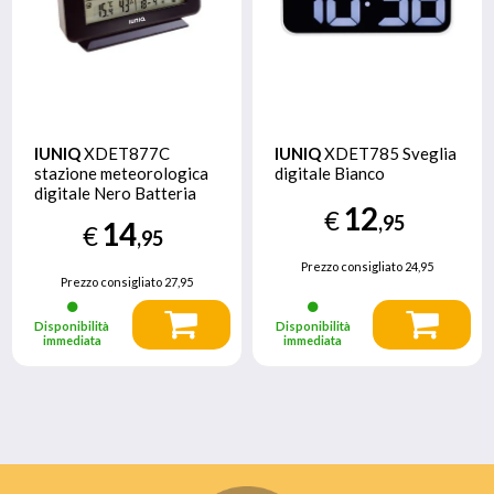
IUNIQ
XDET877C
IUNIQ
XDET785 Sveglia
stazione meteorologica
digitale Bianco
digitale Nero Batteria
12
€
,95
14
€
,95
Prezzo consigliato
24,95
Prezzo consigliato
27,95
Disponibilità
Disponibilità
immediata
immediata