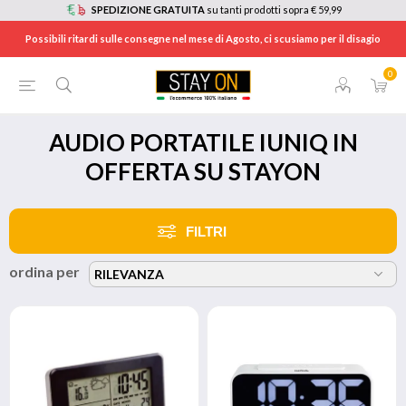
SPEDIZIONE GRATUITA
su tanti prodotti sopra € 59,99
Possibili ritardi sulle consegne nel mese di Agosto, ci scusiamo per il disagio
0
HOME
/
BRANDS
/
IUNIQ
/
AUDIO PORTATILE
AUDIO PORTATILE IUNIQ IN
OFFERTA SU STAYON
FILTRI
ordina per