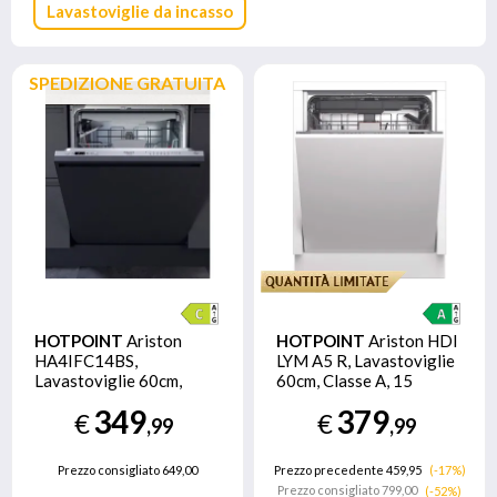
Lavastoviglie da incasso
SPEDIZIONE GRATUITA
HOTPOINT
Ariston
HOTPOINT
Ariston HDI
HA4IFC14BS,
LYM A5 R, Lavastoviglie
Lavastoviglie 60cm,
60cm, Classe A, 15
classe C, 14 coperti,
coperti, 41dBA, WiFi,
349
379
€
€
44dBA, cerniere sliding
OdourProtect
,99
,99
Prezzo consigliato
649,00
Prezzo precedente 459,95
(-17%)
Prezzo consigliato
799,00
(-52%)