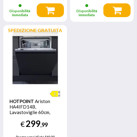
Disponibilità
Disponibilità
immediata
immediata
SPEDIZIONE GRATUITA
HOTPOINT
Ariston
HA4IFD14B,
Lavastoviglie 60cm,
classe D, 14 coperti,
299
€
46dBA
,99
Prezzo consigliato
549,00