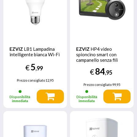
EZVIZ
LB1 Lampadina
EZVIZ
HP4 video
intelligente bianca Wi-Fi
spioncino smart con
campanello senza fili
5
€
,99
84
€
,95
Prezzo consigliato
12,95
Prezzo consigliato
99,95
Disponibilità
Disponibilità
immediata
immediata