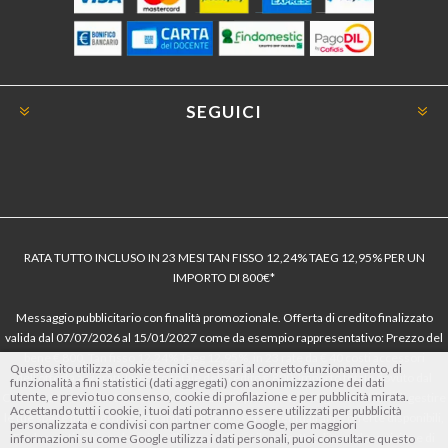
SEGUICI
RATA TUTTO INCLUSO IN 23 MESI TAN FISSO 12,24% TAEG 12,95% PER UN
IMPORTO DI 800€*
Messaggio pubblicitario con finalità promozionale. Offerta di credito finalizzato
valida dal 07/07/2026 al 15/01/2027 come da esempio rappresentativo: Prezzo del
bene € 800, Tan fisso 12,24% Taeg 12,95%, in 23 rate da € 40 costi accessori
Questo sito utilizza cookie tecnici necessari al corretto funzionamento, di
dell’offerta azzerati. Importo totale del credito € 800. Importo totale dovuto dal
funzionalità a fini statistici (dati aggregati) con anonimizzazione dei dati
utente, e previo tuo consenso, cookie di profilazione e per pubblicità mirata.
Consumatore € 920. Decorrenza media della prima rata a 90 giorni. Al fine di gestire
Accettando tutti i cookie, i tuoi dati potranno essere utilizzati per pubblicità
le tue spese in modo responsabile e di conoscere eventuali altre offerte disponibili,
personalizzata e condivisi con partner come Google, per maggiori
Findomestic ti ricorda, prima di sottoscrivere il contratto, di prendere visione di
informazioni su come Google utilizza i dati personali, puoi consultare questo