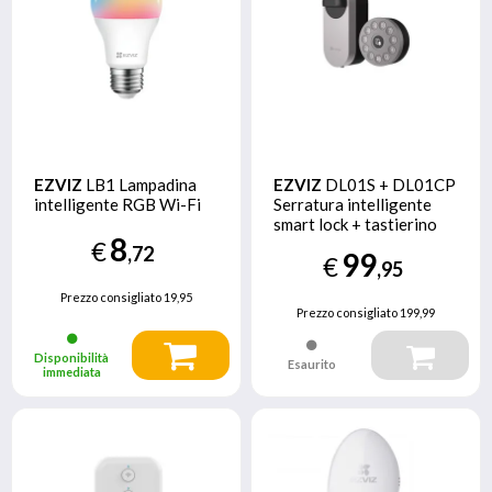
EZVIZ
LB1 Lampadina
EZVIZ
DL01S + DL01CP
intelligente RGB Wi-Fi
Serratura intelligente
smart lock + tastierino
8
€
,72
99
€
,95
Prezzo consigliato
19,95
Prezzo consigliato
199,99
Disponibilità
Esaurito
immediata