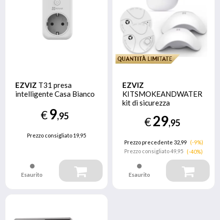
EZVIZ
T31 presa
EZVIZ
intelligente Casa Bianco
KITSMOKEANDWATER
kit di sicurezza
9
domestica intelligente
€
,95
29
€
Wi-Fi
,95
Prezzo consigliato
19,95
Prezzo precedente 32,99
(-9%)
Prezzo consigliato
49,95
(-40%)
Esaurito
Esaurito