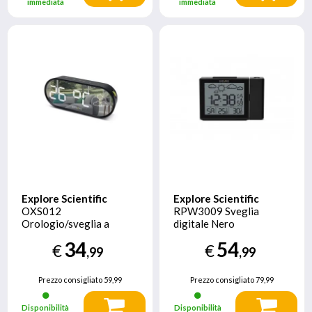
immediata
immediata
Explore Scientific
Explore Scientific
OXS012
RPW3009 Sveglia
Orologio/sveglia a
digitale Nero
specchio con previsioni
34
54
€
€
del tempo
,99
,99
Prezzo consigliato
59,99
Prezzo consigliato
79,99
Disponibilità
Disponibilità