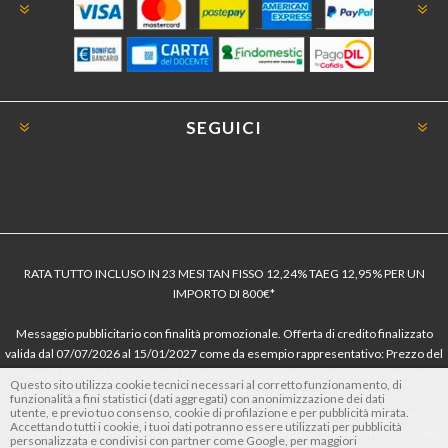
SEGUICI
RATA TUTTO INCLUSO IN 23 MESI TAN FISSO 12,24% TAEG 12,95% PER UN
IMPORTO DI 800€*
Messaggio pubblicitario con finalità promozionale. Offerta di credito finalizzato
valida dal 07/07/2026 al 15/01/2027 come da esempio rappresentativo: Prezzo del
bene € 800, Tan fisso 12,24% Taeg 12,95%, in 23 rate da € 40 costi accessori
Questo sito utilizza cookie tecnici necessari al corretto funzionamento, di
dell’offerta azzerati. Importo totale del credito € 800. Importo totale dovuto dal
funzionalità a fini statistici (dati aggregati) con anonimizzazione dei dati
utente, e previo tuo consenso, cookie di profilazione e per pubblicità mirata.
Consumatore € 920. Decorrenza media della prima rata a 90 giorni. Al fine di gestire
Accettando tutti i cookie, i tuoi dati potranno essere utilizzati per pubblicità
le tue spese in modo responsabile e di conoscere eventuali altre offerte disponibili,
personalizzata e condivisi con partner come Google, per maggiori