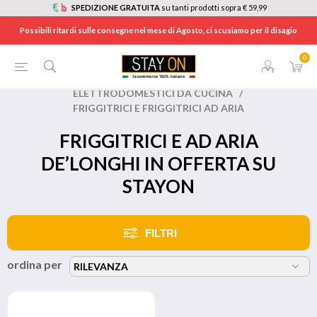
SPEDIZIONE GRATUITA
su tanti prodotti sopra € 59,99
Possibili ritardi sulle consegne nel mese di Agosto, ci scusiamo per il disagio
0
HOME
/
BRANDS
/
DE’LONGHI
/
ELETTRODOMESTICI DA CUCINA
/
FRIGGITRICI E FRIGGITRICI AD ARIA
FRIGGITRICI E AD ARIA
DE’LONGHI IN OFFERTA SU
STAYON
FILTRI
ordina per