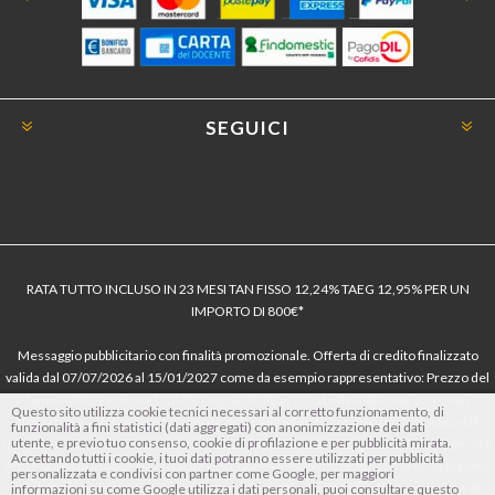
SEGUICI
RATA TUTTO INCLUSO IN 23 MESI TAN FISSO 12,24% TAEG 12,95% PER UN
IMPORTO DI 800€*
Messaggio pubblicitario con finalità promozionale. Offerta di credito finalizzato
valida dal 07/07/2026 al 15/01/2027 come da esempio rappresentativo: Prezzo del
bene € 800, Tan fisso 12,24% Taeg 12,95%, in 23 rate da € 40 costi accessori
Questo sito utilizza cookie tecnici necessari al corretto funzionamento, di
dell’offerta azzerati. Importo totale del credito € 800. Importo totale dovuto dal
funzionalità a fini statistici (dati aggregati) con anonimizzazione dei dati
utente, e previo tuo consenso, cookie di profilazione e per pubblicità mirata.
Consumatore € 920. Decorrenza media della prima rata a 90 giorni. Al fine di gestire
Accettando tutti i cookie, i tuoi dati potranno essere utilizzati per pubblicità
le tue spese in modo responsabile e di conoscere eventuali altre offerte disponibili,
personalizzata e condivisi con partner come Google, per maggiori
Findomestic ti ricorda, prima di sottoscrivere il contratto, di prendere visione di
informazioni su come Google utilizza i dati personali, puoi consultare questo