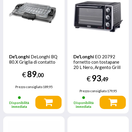
De’Longhi
DeLonghi BQ
De’Longhi
EO 20792
80.X Griglia di contatto
fornetto con tostapane
20 L Nero, Argento Grill
89
700W
€
,00
93
€
,49
Prezzo consigliato
189,95
Prezzo consigliato
179,95
Disponibilità
Disponibilità
immediata
immediata