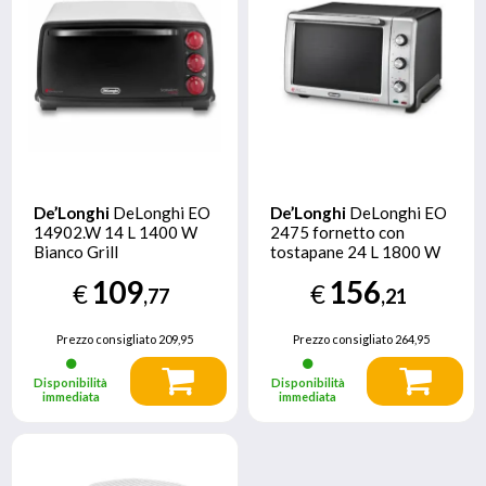
De’Longhi
DeLonghi EO
De’Longhi
DeLonghi EO
14902.W 14 L 1400 W
2475 fornetto con
Bianco Grill
tostapane 24 L 1800 W
Acciaio inossidabile Grill
109
156
€
€
,77
,21
Prezzo consigliato
209,95
Prezzo consigliato
264,95
Disponibilità
Disponibilità
immediata
immediata