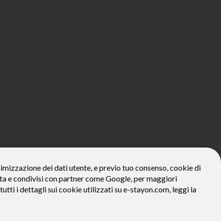
800€*
onimizzazione dei dati utente, e previo tuo consenso, cookie di
zzata e condivisi con partner come Google, per maggiori
ivo: Prezzo del bene € 800, Tan fisso 12,24% Taeg 12,95%, in 23
la prima rata a 90 giorni. Al fine di gestire le tue spese in modo
tutti i dettagli sui cookie utilizzati su e-stayon.com, leggi la
tte le condizioni economiche e contrattuali, facendo riferimento
venditore (StayON) opera quale intermediario del credito per