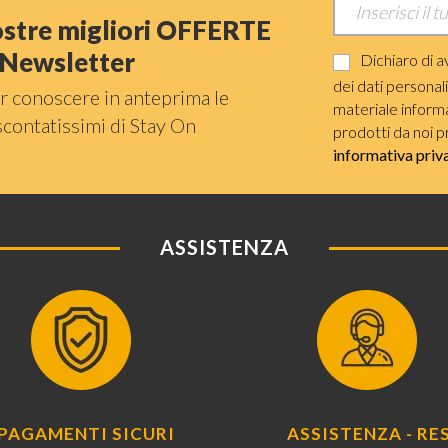
nostre migliori OFFERTE
a Newsletter
Dichiaro di a
dei dati personal
r conoscere in anteprima le
materiale informat
scontatissimi di Stay On
prodotti da noi p
informativa priv
ASSISTENZA
PAGAMENTI SICURI
ASSISTENZA - RES