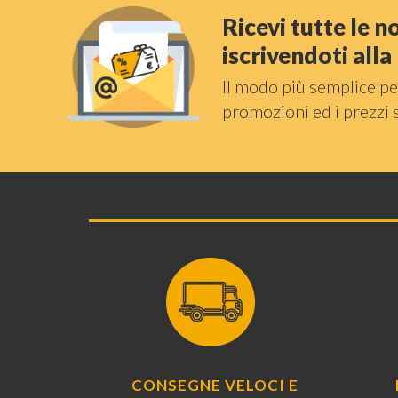
Ricevi tutte le 
iscrivendoti all
Il modo più semplice pe
promozioni ed i prezzi 
CONSEGNE VELOCI E