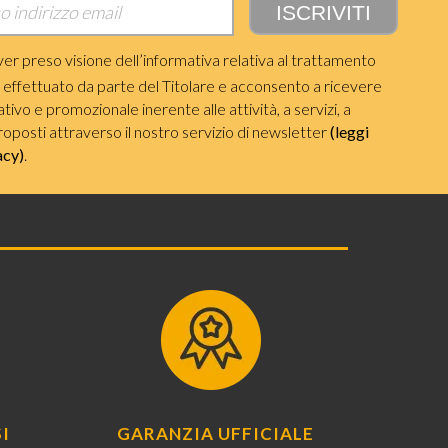
ver preso visione dell’informativa relativa al trattamento
i effettuato da parte del Titolare e acconsento a ricevere
ivo e promozionale inerente alle attività, a servizi, a
roposti attraverso il nostro servizio di newsletter
(leggi
acy)
.
I
GARANZIA UFFICIALE