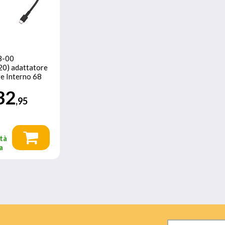
8-00
0) adattatore
re Interno 68
32
,95
tà
a