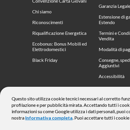
Convenzione Carta Giovani
Garanzia Legal
Chi siamo
Estensione di g
Riconoscimenti
Estendo
Riqualificazione Energetica
Termini e Condi
Vendita
Ecobonus: Bonus Mobili ed
Elettrodomestici
Modalità di pa
Black Friday
Consegne, spedi
Aggiuntivi
Accessibilità
RATA
Questo sito utilizza cookie tecnici necessari al corretto funz
profilazione e per pubblicità mirata. Accettando tutti i cook
Messaggio pubblicitario con finalità promozionale. Offerta di 
rate da € 40 costi accessori dell’offerta azzerati. Importo total
informazioni su come Google utilizza i dati personali, puoi c
responsabile e di conoscere eventuali altre offerte disponibili
nostra
Informativa completa
. Puoi accettare tutti i cooki
alle Informazioni Europee di Base sul Credito ai Consumator