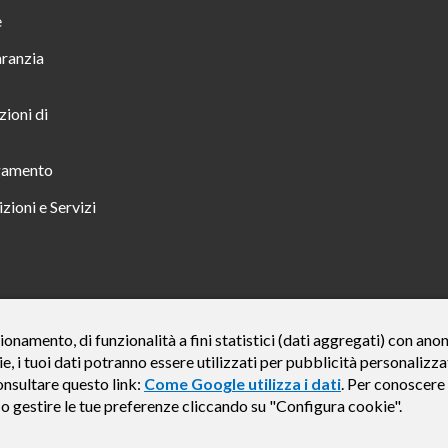
e
aranzia
zioni di
gamento
zioni e Servizi
 TUTTO INCLUSO IN 23 MESI TAN FISSO 12,24% TAEG 12,95% PER UN IMPORTO DI 
ionamento, di funzionalità a fini statistici (dati aggregati) con an
ie, i tuoi dati potranno essere utilizzati per pubblicità personali
credito finalizzato valida dal 07/07/2026 al 15/01/2027 come da esempio rappresentat
e del credito € 800. Importo totale dovuto dal Consumatore € 920. Decorrenza media del
onsultare questo link:
Come Google utilizza i dati
. Per conoscere 
, Findomestic ti ricorda, prima di sottoscrivere il contratto, di prendere visione di tu
e o gestire le tue preferenze cliccando su "Configura cookie".
i (IEBCC) nel percorso online. Salvo approvazione di Findomestic Banca S.p.A.. Il ri
Findomestic Banca S.p.A., non in esclusiva.