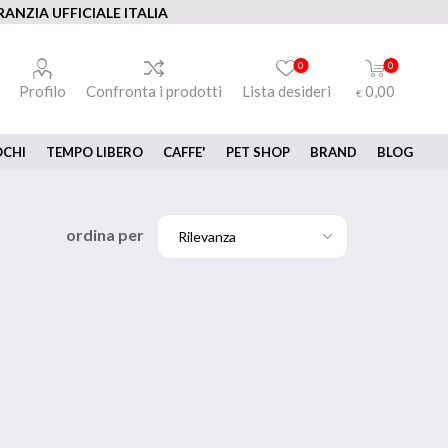
ANZIA UFFICIALE ITALIA
0
0
Profilo
Confronta i prodotti
Lista desideri
0,00
€
OCHI
TEMPO LIBERO
CAFFE'
PET SHOP
BRAND
BLOG
ordina per