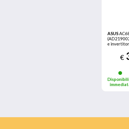
ASUS
AC6
(AD219002
e invertito
W Nero
€
Disponibili
immediat