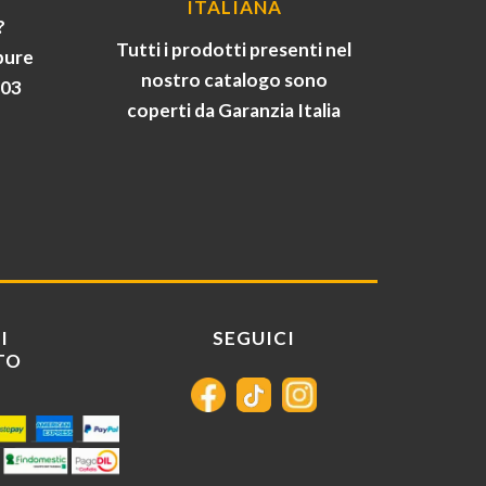
ITALIANA
?
Tutti i prodotti presenti nel
pure
nostro catalogo sono
903
coperti da Garanzia Italia
I
SEGUICI
TO