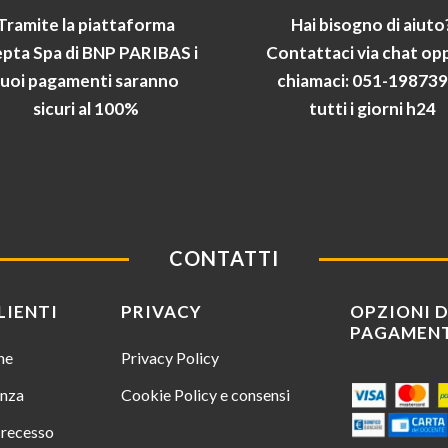
Tramite la piattaforma
Hai bisogno di aiuto
pta Spa di BNP PARIBAS i
Contattaci via chat op
tuoi pagamenti saranno
chiamaci: 051-19873
sicuri al 100%
tutti i giorni h24
CONTATTI
LIENTI
PRIVACY
OPZIONI D
PAGAMEN
ine
Privacy Policy
enza
Cookie Policy e consensi
i recesso