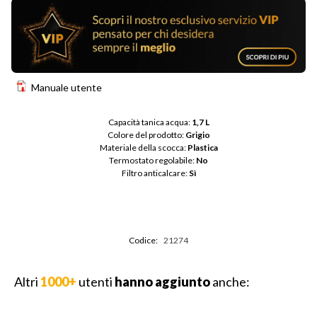
Manuale utente
Capacità tanica acqua: 
1,7 L
Colore del prodotto: 
Grigio
Materiale della scocca: 
Plastica
Termostato regolabile: 
No
Filtro anticalcare: 
Sì
Codice:
21274
Altri
1000+
utenti
hanno aggiunto
anche: