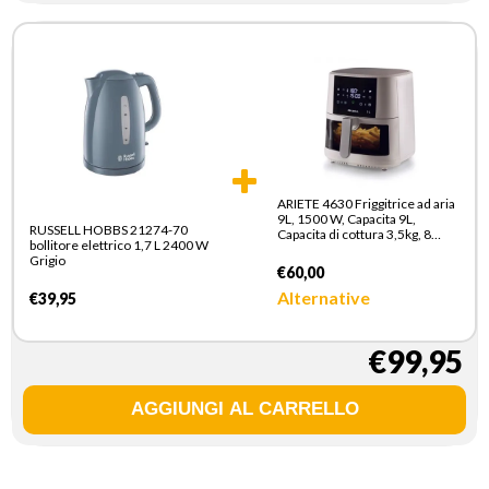
ARIETE 4630 Friggitrice ad aria
9L, 1500 W, Capacita 9L,
RUSSELL HOBBS 21274-70
Capacita di cottura 3,5kg, 8
bollitore elettrico 1,7 L 2400 W
programmi preimpostati,
Grigio
Temperatura fino a 200°,
€60,00
Cestello trasparente per
controllo cottura, Bianco
Alternative
€39,95
€99,95