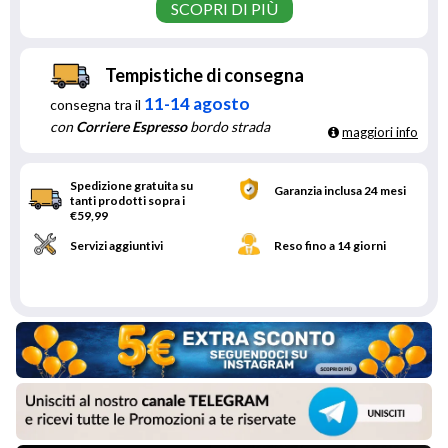
SCOPRI DI PIÙ
Tempistiche di consegna
11-14 agosto
consegna tra il
con
Corriere Espresso
bordo strada
maggiori info
Spedizione gratuita su
Garanzia inclusa 24 mesi
tanti prodotti sopra i
€59,99
Servizi aggiuntivi
Reso fino a 14 giorni