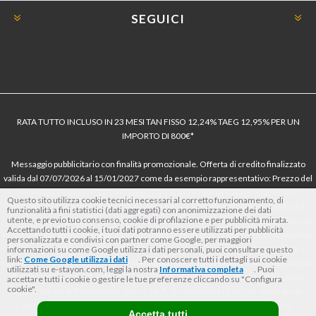
SEGUICI
RATA TUTTO INCLUSO IN 23 MESI TAN FISSO 12,24% TAEG 12,95% PER UN
IMPORTO DI 800€*
Messaggio pubblicitario con finalità promozionale. Offerta di credito finalizzato
valida dal 07/07/2026 al 15/01/2027 come da esempio rappresentativo: Prezzo del
bene € 800, Tan fisso 12,24% Taeg 12,95%, in 23 rate da € 40 costi accessori
Questo sito utilizza cookie tecnici necessari al corretto funzionamento, di
dell’offerta azzerati. Importo totale del credito € 800. Importo totale dovuto dal
funzionalità a fini statistici (dati aggregati) con anonimizzazione dei dati
utente, e previo tuo consenso, cookie di profilazione e per pubblicità mirata.
Consumatore € 920. Decorrenza media della prima rata a 90 giorni. Al fine di gestire
Accettando tutti i cookie, i tuoi dati potranno essere utilizzati per pubblicità
le tue spese in modo responsabile e di conoscere eventuali altre offerte disponibili,
personalizzata e condivisi con partner come Google, per maggiori
Findomestic ti ricorda, prima di sottoscrivere il contratto, di prendere visione di
informazioni su come Google utilizza i dati personali, puoi consultare questo
link:
Come Google utilizza i dati
. Per conoscere tutti i dettagli sui cookie
tutte le condizioni economiche e contrattuali, facendo riferimento alle Informazioni
utilizzati su e-stayon.com, leggi la nostra
Informativa completa
. Puoi
Europee di Base sul Credito ai Consumatori (IEBCC) nel percorso online. Salvo
accettare tutti i cookie o gestire le tue preferenze cliccando su "Configura
cookie".
approvazione di Findomestic Banca S.p.A.. Il rivenditore (StayON) opera quale
intermediario del credito per Findomestic Banca S.p.A., non in esclusiva.
Accetta tutti