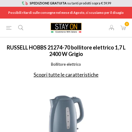
SPEDIZIONE GRATUITA
su tanti prodotti sopra € 59,99
Possibili ritardi sulle consegne nel mese di Agosto, ci scusiamo per il disagio
0
HOME
/
ELETTRODOMESTICI
/
ELETTRODOMESTICI DA CUCINA
/
BOLLITORI
/
21274
RUSSELL HOBBS
21274-70 bollitore elettrico 1,7 L
2400 W Grigio
Bollitore elettrico
Scopri tutte le caratteristiche