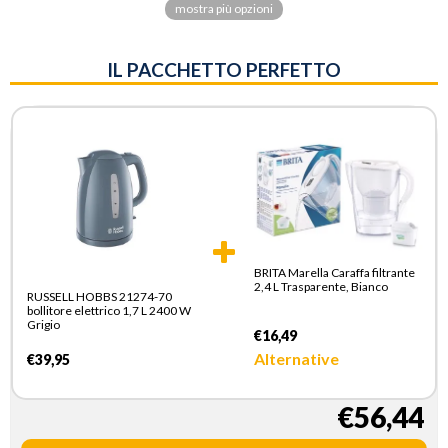
mostra più opzioni
IL PACCHETTO PERFETTO
BRITA Marella Caraffa filtrante
2,4 L Trasparente, Bianco
RUSSELL HOBBS 21274-70
bollitore elettrico 1,7 L 2400 W
Grigio
€16,49
Alternative
€39,95
€56,44