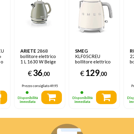
EU
ARIETE
2868
SMEG
R
o
bollitore elettrico
KLF05CREU
2
ro
1 L 1630 W Beige
bollitore elettrico
bo
0,8 L 1400 W
1
36
129
€
€
Beige
,00
,00
Prezzo consigliato
49.95
P
Disponibilità
Disponibilità
Disp
immediata
immediata
im