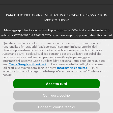
RATA TUTTO INCLUSO IN 23 MESI TAN FISSO 12,24% TAEG 12,95% PER UN
IMPORTO DI 800€*
Messaggio pubblicitario con finalità promozionale. Offerta di credito finalizzato
valida dal 07/07/2026 al 15/01/2027 come da esempio rappresentativo: Prezzo del
bene € 800, Tan fisso 12,24% Taeg 12,95%, in 23 rate da € 40 costi accessori
Questo sito utilizza cookie tecnici necessari al corretto funzionamento, di
dell’offerta azzerati. Importo totale del credito € 800. Importo totale dovuto dal
funzionalità a fini statistici (dati aggregati) con anonimizzazione dei dati
utente, e previo tuo consenso, cookie di profilazione e per pubblicità mirata.
Consumatore € 920. Decorrenza media della prima rata a 90 giorni. Al fine di gestire
Accettando tutti i cookie, i tuoi dati potranno essere utilizzati per pubblicità
le tue spese in modo responsabile e di conoscere eventuali altre offerte disponibili,
personalizzata e condivisi con partner come Google, per maggiori
Findomestic ti ricorda, prima di sottoscrivere il contratto, di prendere visione di
informazioni su come Google utilizza i dati personali, puoi consultare questo
link:
Come Google utilizza i dati
. Per conoscere tutti i dettagli sui cookie
tutte le condizioni economiche e contrattuali, facendo riferimento alle Informazioni
utilizzati su e-stayon.com, leggi la nostra
Informativa completa
. Puoi
Europee di Base sul Credito ai Consumatori (IEBCC) nel percorso online. Salvo
accettare tutti i cookie o gestire le tue preferenze cliccando su "Configura
cookie".
approvazione di Findomestic Banca S.p.A.. Il rivenditore (StayON) opera quale
intermediario del credito per Findomestic Banca S.p.A., non in esclusiva.
Accetta tutti
Configura cookie
Consenti cookie tecnici