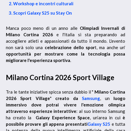
2. Workshop e incontri culturali
3. Scopri Galaxy S25 su Stay On
Manca poco meno di un anno alle
Olimpiadi Invernali di
Milano Cortina 2026
e l'Italia si sta preparando ad
accogliere atleti e appassionati da tutto il mondo. L'evento
non sarà solo una
celebrazione dello spor
t, ma anche un'
opportunità per mostrare come la tecnologia possa
migliorare l'esperienza sportiva
.
Milano Cortina 2026 Sport Village
Tra le tante iniziative spicca senza dubbio il "
Milano Cortina
2026 Sport Village
"
creato da
Samsung
, un
luogo
immersivo dove potrai vivere l'emozione olimpica
attraverso esperienze interattive
: al suo interno Samsung
ha creato la
Galaxy Experience Space
, un’area in cui
è
possibile provare gli appena presentati
Galaxy S25
e tutta
la potenza della nuova intelligenza artificiale della casa