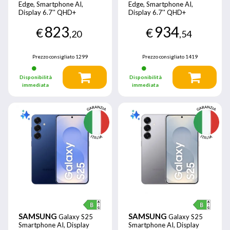
Edge, Smartphone AI,
Edge, Smartphone AI,
Display 6.7'' QHD+
Display 6.7'' QHD+
Dynamic AMOLED 2X,
Dynamic AMOLED 2X,
823
934
Fotocamera 200MP, RAM
Fotocamera 200MP, RAM
€
€
,20
,54
12GB, 256GB, 3.900 mAh,
12GB, 512GB, 3.900 mAh,
Titanium Jetblack
Titanium Jetblack
Prezzo consigliato
1299
Prezzo consigliato
1419
Disponibilità
Disponibilità
immediata
immediata
SAMSUNG
SAMSUNG
Galaxy S25
Galaxy S25
Smartphone AI, Display
Smartphone AI, Display