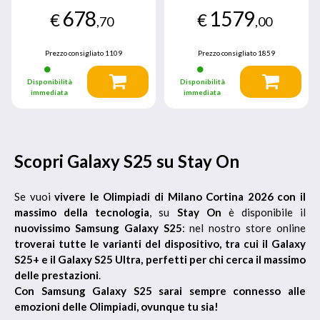
AMOLED 2X, Fotocamera
Dynamic AMOLED 2X,
678
1579
50MP, RAM 12GB, 512GB,
Fotocamera 200MP, RAM
€
€
,70
,00
4.000 mAh, Icyblue
12GB, 1TB, 5.000 mAh,
Titanium Black
Prezzo consigliato
1109
Prezzo consigliato
1859
Disponibilità
Disponibilità
immediata
immediata
Scopri Galaxy S25 su Stay On
Se vuoi
vivere le Olimpiadi di Milano Cortina 2026 con il
massimo della tecnologia
, su
Stay On
è disponibile il
nuovissimo Samsung Galaxy S25
: nel nostro store online
troverai tutte le varianti del dispositivo, tra cui il Galaxy
S25+ e il Galaxy S25 Ultra, perfetti per chi cerca il massimo
delle prestazioni
.
Con Samsung Galaxy S25 sarai sempre connesso alle
emozioni delle Olimpiadi, ovunque tu sia!