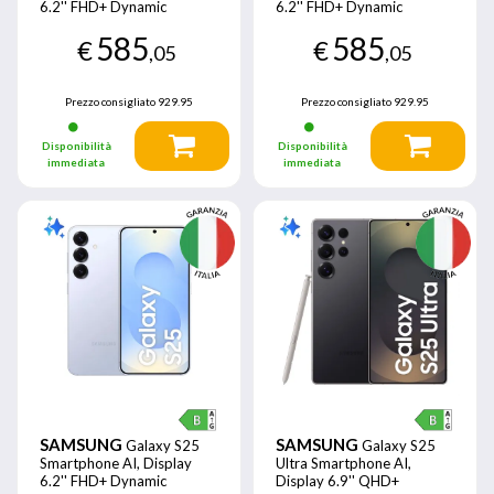
6.2'' FHD+ Dynamic
6.2'' FHD+ Dynamic
AMOLED 2X, Fotocamera
AMOLED 2X, Fotocamera
585
585
50MP, RAM 12GB, 128GB,
50MP, RAM 12GB, 128GB,
€
€
,05
,05
4.000 mAh, Navy
4.000 mAh, Silver shadow
Prezzo consigliato
929.95
Prezzo consigliato
929.95
Disponibilità
Disponibilità
immediata
immediata
SAMSUNG
SAMSUNG
Galaxy S25
Galaxy S25
Smartphone AI, Display
Ultra Smartphone AI,
6.2'' FHD+ Dynamic
Display 6.9'' QHD+