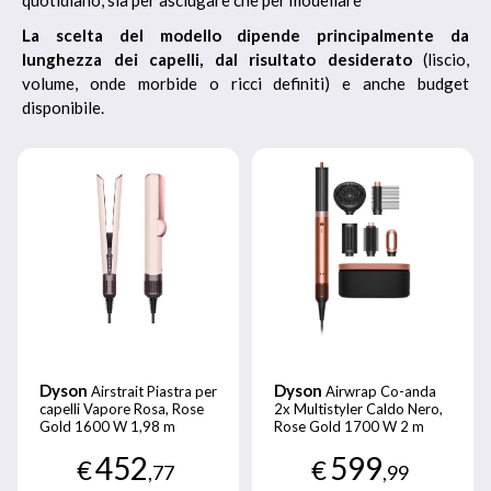
quotidiano, sia per asciugare che per modellare
La scelta del modello dipende principalmente da
lunghezza dei capelli, dal risultato desiderato
(liscio,
volume, onde morbide o ricci definiti) e anche budget
disponibile.
Dyson
Dyson
Airstrait Piastra per
Airwrap Co-anda
capelli Vapore Rosa, Rose
2x Multistyler Caldo Nero,
Gold 1600 W 1,98 m
Rose Gold 1700 W 2 m
452
599
€
€
,77
,99