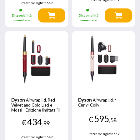
Prezzo consigliato
649
Disponibilità
Disponibilità
immediata
immediata
Dyson
Dyson
Airwrap i.d. Red
Airwrap i.d.™
Velvet and Gold Lisci e
Curly+Coily
Mossi - Edizione limitata "Il
Diavolo Veste Prada 2"
595
€
434
,58
€
,99
Prezzo consigliato
649
Prezzo consigliato
549