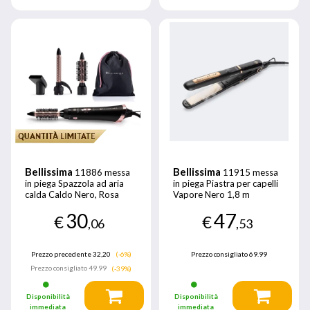
Bellissima
Bellissima
11886 messa
11915 messa
in piega Spazzola ad aria
in piega Piastra per capelli
calda Caldo Nero, Rosa
Vapore Nero 1,8 m
800 W 1,8 m
30
47
€
€
,06
,53
Prezzo precedente 32,20
(-6%)
Prezzo consigliato
69.99
Prezzo consigliato
49.99
(-39%)
Disponibilità
Disponibilità
immediata
immediata