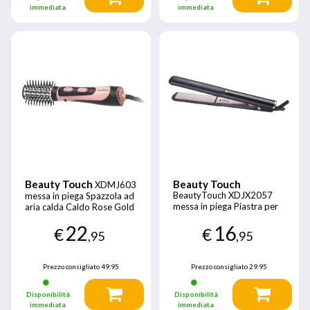
immediata
immediata
Beauty Touch
Beauty Touch
XDMJ603
BeautyTouch XDJX2057
messa in piega Spazzola ad
messa in piega Piastra per
aria calda Caldo Rose Gold
capelli Caldo Nero, Oro 55
1200 W 1,8 m
22
16
W 2 m
€
€
,95
,95
Prezzo consigliato
49.95
Prezzo consigliato
29.95
Disponibilità
Disponibilità
immediata
immediata