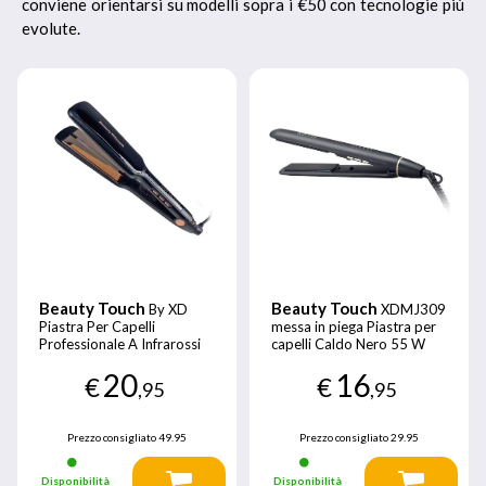
conviene orientarsi su modelli sopra i €50 con tecnologie più
evolute.
Beauty Touch
Beauty Touch
By XD
XDMJ309
Piastra Per Capelli
messa in piega Piastra per
Professionale A Infrarossi
capelli Caldo Nero 55 W
Con Piastre Larghe
1,8 m
20
16
€
€
,95
,95
Prezzo consigliato
49.95
Prezzo consigliato
29.95
Disponibilità
Disponibilità