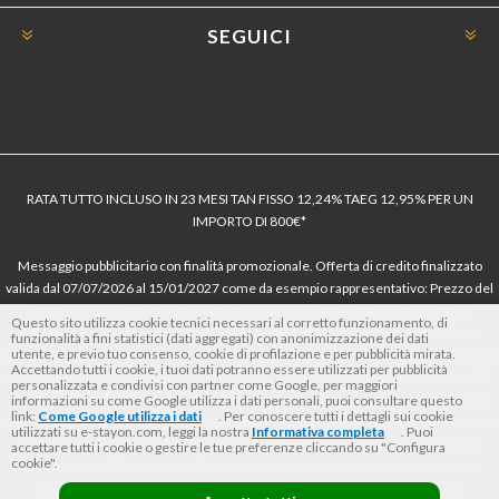
SEGUICI
RATA TUTTO INCLUSO IN 23 MESI TAN FISSO 12,24% TAEG 12,95% PER UN
IMPORTO DI 800€*
Messaggio pubblicitario con finalità promozionale. Offerta di credito finalizzato
valida dal 07/07/2026 al 15/01/2027 come da esempio rappresentativo: Prezzo del
bene € 800, Tan fisso 12,24% Taeg 12,95%, in 23 rate da € 40 costi accessori
Questo sito utilizza cookie tecnici necessari al corretto funzionamento, di
dell’offerta azzerati. Importo totale del credito € 800. Importo totale dovuto dal
funzionalità a fini statistici (dati aggregati) con anonimizzazione dei dati
utente, e previo tuo consenso, cookie di profilazione e per pubblicità mirata.
Consumatore € 920. Decorrenza media della prima rata a 90 giorni. Al fine di gestire
Accettando tutti i cookie, i tuoi dati potranno essere utilizzati per pubblicità
le tue spese in modo responsabile e di conoscere eventuali altre offerte disponibili,
personalizzata e condivisi con partner come Google, per maggiori
Findomestic ti ricorda, prima di sottoscrivere il contratto, di prendere visione di
informazioni su come Google utilizza i dati personali, puoi consultare questo
link:
Come Google utilizza i dati
. Per conoscere tutti i dettagli sui cookie
tutte le condizioni economiche e contrattuali, facendo riferimento alle Informazioni
utilizzati su e-stayon.com, leggi la nostra
Informativa completa
. Puoi
Europee di Base sul Credito ai Consumatori (IEBCC) nel percorso online. Salvo
accettare tutti i cookie o gestire le tue preferenze cliccando su "Configura
cookie".
approvazione di Findomestic Banca S.p.A.. Il rivenditore (StayON) opera quale
intermediario del credito per Findomestic Banca S.p.A., non in esclusiva.