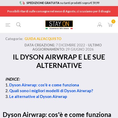
SPEDIZIONE GRATUITA
su tanti prodotti sopra € 59,99
Possibili ritardi sulle consegne nel mese di Agosto, ci scusiamo per il disagio
0
TORNA ALL'INIZIO
Categorie:
GUIDA ALL'ACQUISTO
DATA CREAZIONE:
7 DICEMBRE 2022 -
ULTIMO
AGGIORNAMENTO:
29 GIUGNO 2026
IL DYSON AIRWRAP E LE SUE
ALTERNATIVE
INDICE:
1.
Dyson Airwrap: cos'è e come funziona
2.
Quali sono i migliori modelli di Dyson Airwrap?
3.
Le alternative al Dyson Airwrap
Dyson Airwrap: cos'è e come funziona