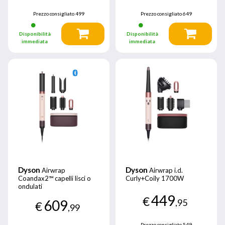
Prezzo consigliato
499
Prezzo consigliato
649
Disponibilità
Disponibilità
immediata
immediata
Dyson
Dyson
Airwrap
Airwrap i.d.
Coandax2™ capelli lisci o
Curly+Coily 1700W
ondulati
449
€
609
,95
€
,99
Prezzo consigliato
549