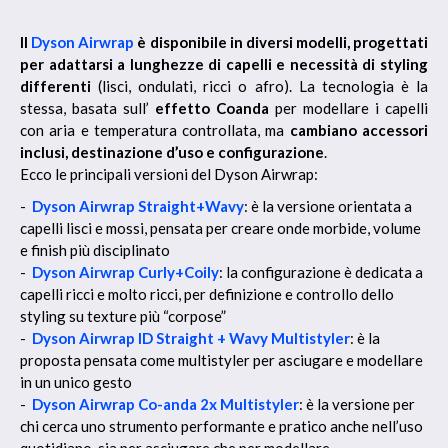
Il
Dyson Airwrap
è disponibile in diversi modelli, progettati
per adattarsi a lunghezze di capelli e necessità di styling
differenti
(lisci, ondulati, ricci o afro). La tecnologia è la
stessa, basata sull’
effetto Coanda
per modellare i capelli
con aria e temperatura controllata, ma
cambiano accessori
inclusi, destinazione d’uso e configurazione
.
Ecco le principali versioni del Dyson Airwrap:
-
Dyson Airwrap Straight+Wavy
: è la versione orientata a
capelli lisci e mossi, pensata per creare onde morbide, volume
e finish più disciplinato
-
Dyson Airwrap Curly+Coily
: la configurazione è dedicata a
capelli ricci e molto ricci, per definizione e controllo dello
styling su texture più “corpose”
-
Dyson Airwrap ID Straight + Wavy Multistyler
: è la
proposta pensata come multistyler per asciugare e modellare
in un unico gesto
-
Dyson Airwrap Co-anda 2x Multistyler
: è la versione per
chi cerca uno strumento performante e pratico anche nell’uso