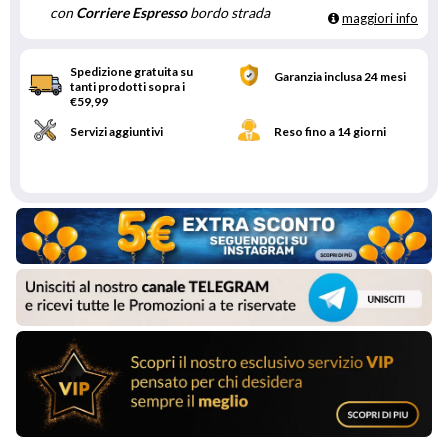
con
Corriere Espresso
bordo strada
maggiori info
Spedizione gratuita su
Garanzia inclusa 24 mesi
tanti prodotti sopra i
€59,99
Servizi aggiuntivi
Reso fino a 14 giorni