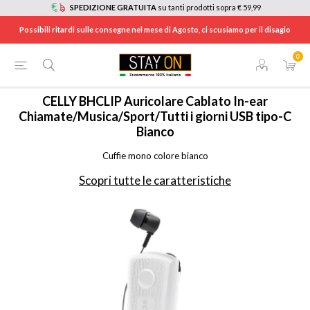
SPEDIZIONE GRATUITA
su tanti prodotti sopra € 59,99
Possibili ritardi sulle consegne nel mese di Agosto, ci scusiamo per il disagio
0
HOME
/
CUFFIE E AURICOLARI
/
AURICOLARI
/
BHCLIPWH
CELLY
BHCLIP Auricolare Cablato In-ear
Chiamate/Musica/Sport/Tutti i giorni USB tipo-C
Bianco
Cuffie mono colore bianco
Scopri tutte le caratteristiche