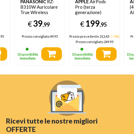
PANASONIC
RZ-
APPLE
AirPods
A
B310W Auricolare
Pro (terza
(4
True Wireless
generazione)
A
Stereo (TWS) In-
Auricolare True
A
39
199
€
€
te
ear Musica e
Wireless Stereo
Ca
,99
,95
Chiamate
(TWS) In-ear
Bluetooth Nero
.95
Prezzo consigliato
49.95
Prezzo precedente 212,43
(-5%)
Pr
Prezzo consigliato
249.95
Disponibilità
Disponibilità
Disp
immediata
immediata
im
Ricevi tutte le nostre migliori
OFFERTE