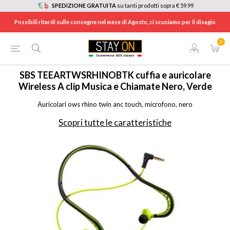
SPEDIZIONE GRATUITA
su tanti prodotti sopra € 59,99
Possibili ritardi sulle consegne nel mese di Agosto, ci scusiamo per il disagio
0
HOME
/
CUFFIE E AURICOLARI
/
AURICOLARI
/
TEEARTWSRHINOBTK
SBS
TEEARTWSRHINOBTK cuffia e auricolare
Wireless A clip Musica e Chiamate Nero, Verde
Auricolari ows rhino twin anc touch, microfono, nero
Scopri tutte le caratteristiche