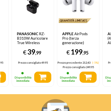
PANASONIC
RZ-
APPLE
AirPods
A
B310W Auricolare
Pro (terza
(4
True Wireless
generazione)
A
Stereo (TWS) In-
Auricolare True
A
39
199
€
€
te
ear Musica e
Wireless Stereo
Ca
,99
,95
Chiamate
(TWS) In-ear
Bluetooth Nero
.95
Prezzo consigliato
49.95
Prezzo precedente 212,43
(-5%)
Pr
Prezzo consigliato
249.95
Disponibilità
Disponibilità
Disp
immediata
immediata
im