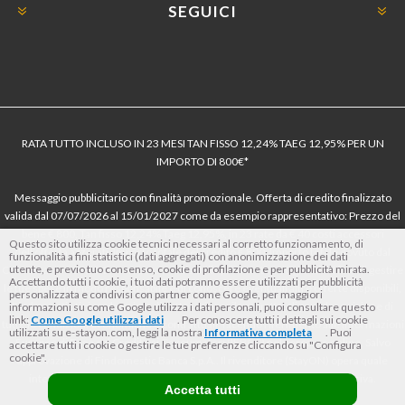
SEGUICI
RATA TUTTO INCLUSO IN 23 MESI TAN FISSO 12,24% TAEG 12,95% PER UN
IMPORTO DI 800€*
Messaggio pubblicitario con finalità promozionale. Offerta di credito finalizzato
valida dal 07/07/2026 al 15/01/2027 come da esempio rappresentativo: Prezzo del
bene € 800, Tan fisso 12,24% Taeg 12,95%, in 23 rate da € 40 costi accessori
Questo sito utilizza cookie tecnici necessari al corretto funzionamento, di
dell’offerta azzerati. Importo totale del credito € 800. Importo totale dovuto dal
funzionalità a fini statistici (dati aggregati) con anonimizzazione dei dati
utente, e previo tuo consenso, cookie di profilazione e per pubblicità mirata.
Consumatore € 920. Decorrenza media della prima rata a 90 giorni. Al fine di gestire
Accettando tutti i cookie, i tuoi dati potranno essere utilizzati per pubblicità
le tue spese in modo responsabile e di conoscere eventuali altre offerte disponibili,
personalizzata e condivisi con partner come Google, per maggiori
Findomestic ti ricorda, prima di sottoscrivere il contratto, di prendere visione di
informazioni su come Google utilizza i dati personali, puoi consultare questo
link:
Come Google utilizza i dati
. Per conoscere tutti i dettagli sui cookie
tutte le condizioni economiche e contrattuali, facendo riferimento alle Informazioni
utilizzati su e-stayon.com, leggi la nostra
Informativa completa
. Puoi
Europee di Base sul Credito ai Consumatori (IEBCC) nel percorso online. Salvo
accettare tutti i cookie o gestire le tue preferenze cliccando su "Configura
cookie".
approvazione di Findomestic Banca S.p.A.. Il rivenditore (StayON) opera quale
intermediario del credito per Findomestic Banca S.p.A., non in esclusiva.
Accetta tutti