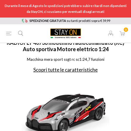
Durante il mese di Agosto le spedizioni potrebbero subire ritardi non dipendenti
da StayON, ci scusiamo per eventuali disagi arrecati
SPEDIZIONE GRATUITA
su tanti prodotti sopra € 59,99
0
HOME
/
TEMPO LIBERO
/
GIOCATTOLI
/
ALTRI GIOCATTOLI
/
40738
RADIOFLY
40738 modellino radiocomandato (RC)
Auto sportiva Motore elettrico 1:24
Macchina mera sport ssgt rc sc1:24,7 funzioni
Scopri tutte le caratteristiche