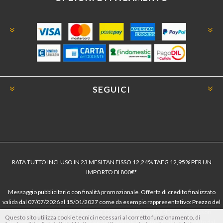
SEGUICI
RATA TUTTO INCLUSO IN 23 MESI TAN FISSO 12,24% TAEG 12,95% PER UN
IMPORTO DI 800€*
Messaggio pubblicitario con finalità promozionale. Offerta di credito finalizzato
valida dal 07/07/2026 al 15/01/2027 come da esempio rappresentativo: Prezzo del
bene € 800, Tan fisso 12,24% Taeg 12,95%, in 23 rate da € 40 costi accessori
Questo sito utilizza cookie tecnici necessari al corretto funzionamento, di
dell’offerta azzerati. Importo totale del credito € 800. Importo totale dovuto dal