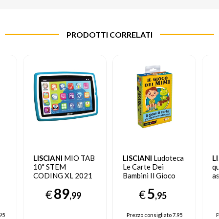
PRODOTTI CORRELATI
LISCIANI
MIO TAB
LISCIANI
Ludoteca
L
10" STEM
Le Carte Dei
q
CODING XL 2021
Bambini Il Gioco
as
16 GB Wi-Fi Blu
Dei Mimi
89
5
€
€
,99
,95
95
Prezzo consigliato
7.95
P