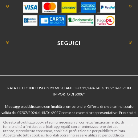
SEGUICI
RATA TUTTO INCLUSO IN 23 MESI TAN FISSO 12,24% TAEG 12,95% PER UN
IMPORTO DI 800€*
Messaggio pubblicitario con finalità promozionale. Offerta di credito finalizzato
valida dal 07/07/2026 al 15/01/2027 come da esempio rappresentativo: Prezzo del
bene € 800, Tan fisso 12,24% Taeg 12,95%, in 23 rate da € 40 costi accessori
Questo sito utilizza cookie tecnici necessari al corretto funzionamento, di
dell’offerta azzerati. Importo totale del credito € 800. Importo totale dovuto dal
funzionalità a fini statistici (dati aggregati) con anonimizzazione dei dati
utente, e previo tuo consenso, cookie di profilazione e per pubblicità mirata.
Consumatore € 920. Decorrenza media della prima rata a 90 giorni. Al fine di gestire
Accettando tutti i cookie, i tuoi dati potranno essere utilizzati per pubblicità
le tue spese in modo responsabile e di conoscere eventuali altre offerte disponibili,