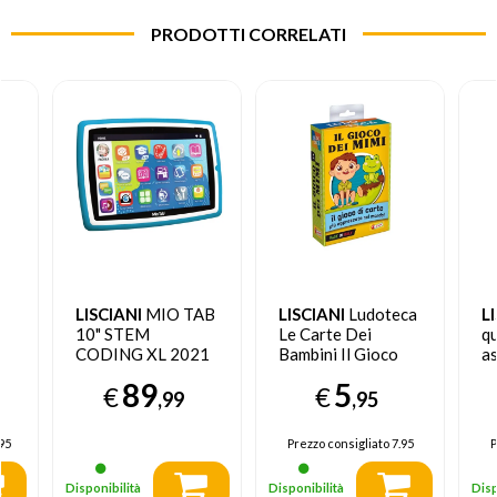
PRODOTTI CORRELATI
LISCIANI
MIO TAB
LISCIANI
Ludoteca
L
10" STEM
Le Carte Dei
q
CODING XL 2021
Bambini Il Gioco
as
16 GB Wi-Fi Blu
Dei Mimi
89
5
€
€
,99
,95
95
Prezzo consigliato
7.95
P
Disponibilità
Disponibilità
Disp