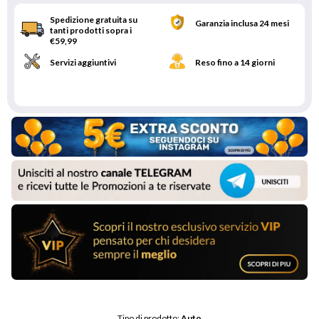
Spedizione gratuita su
Garanzia inclusa 24 mesi
tanti prodotti sopra i
€59,99
Servizi aggiuntivi
Reso fino a 14 giorni
Tipo di prodotto: 
Auto