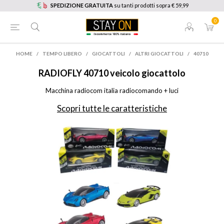
SPEDIZIONE GRATUITA
su tanti prodotti sopra € 59,99
0
HOME
/
TEMPO LIBERO
/
GIOCATTOLI
/
ALTRI GIOCATTOLI
/
40710
RADIOFLY
40710 veicolo giocattolo
Macchina radiocom italia radiocomando + luci
Scopri tutte le caratteristiche