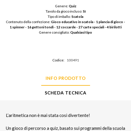
Genere: 
Quiz
Tavolo da gioco incluso: 
Sì
Tipo di imballo: 
Scatola
Contenuto della confezione: 
Gioco educativo in scatola - 1 plancia di gioco - 
1 spinner - 16 gettoni tondi - 12 coccarde - 27 carte speciali - 4 birilotti
Genere consigliato: 
Qualsiasi tipo
Codice:
100491
INFO PRODOTTO
SCHEDA TECNICA
L’aritmetica non è mai stata così divertente!
Un gioco di percorso a quiz, basato sui programmi della scuola