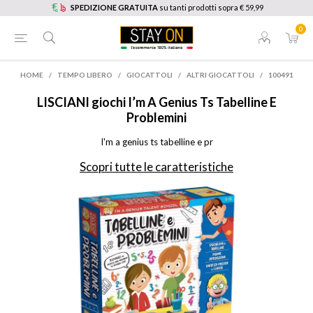
SPEDIZIONE GRATUITA
su tanti prodotti sopra € 59,99
0
HOME
/
TEMPO LIBERO
/
GIOCATTOLI
/
ALTRI GIOCATTOLI
/
100491
LISCIANI
giochi I’m A Genius Ts Tabelline E
Problemini
I'm a genius ts tabelline e pr
Scopri tutte le caratteristiche