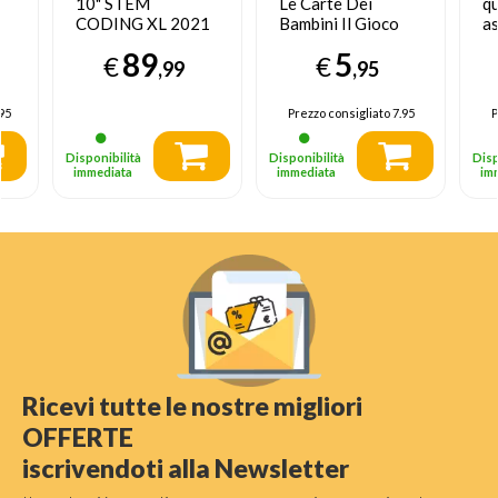
10" STEM
Le Carte Dei
q
CODING XL 2021
Bambini Il Gioco
as
16 GB Wi-Fi Blu
Dei Mimi
89
5
€
€
,99
,95
95
Prezzo consigliato
7.95
P
Disponibilità
Disponibilità
Disp
immediata
immediata
im
Ricevi tutte le nostre migliori
OFFERTE
iscrivendoti alla Newsletter