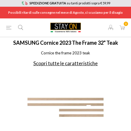
SPEDIZIONE GRATUITA
su tanti prodotti sopra € 59,99
Possibili ritardi sulle consegne nel mese di Agosto, ci scusiamo per il disagio
0
HOME
/
TV E HOME CINEMA
/
ACCESSORI TV
/
VGSFC32TKB
SAMSUNG
Cornice 2023 The Frame 32" Teak
Cornice the frame 2023 teak
Scopri tutte le caratteristiche