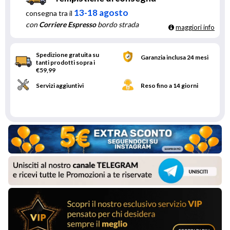
13-18 agosto
consegna tra il
con
Corriere Espresso
bordo strada
maggiori info
Spedizione gratuita su
Garanzia inclusa 24 mesi
tanti prodotti sopra i
€59,99
Servizi aggiuntivi
Reso fino a 14 giorni