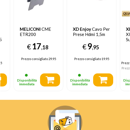
MELICONI
CME
XD Enjoy
Cavo Per
X
ETR200
Prese Hdmi 1,5m
X
5
S
17
9
p
€
€
,18
,95
(5
Prezzo consigliato
29.95
Prezzo consigliato
19.95
95
Prezz
Prezz
Disponibilità
Disponibilità
Disp
immediata
immediata
im