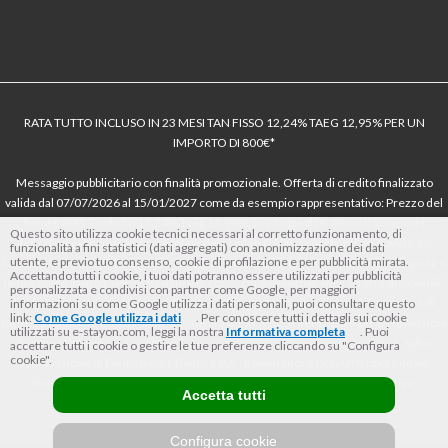
RATA TUTTO INCLUSO IN 23 MESI TAN FISSO 12,24% TAEG 12,95% PER UN
IMPORTO DI 800€*
Messaggio pubblicitario con finalità promozionale. Offerta di credito finalizzato
valida dal 07/07/2026 al 15/01/2027 come da esempio rappresentativo: Prezzo del
bene € 800, Tan fisso 12,24% Taeg 12,95%, in 23 rate da € 40 costi accessori
Questo sito utilizza cookie tecnici necessari al corretto funzionamento, di
dell’offerta azzerati. Importo totale del credito € 800. Importo totale dovuto dal
funzionalità a fini statistici (dati aggregati) con anonimizzazione dei dati
utente, e previo tuo consenso, cookie di profilazione e per pubblicità mirata.
Consumatore € 920. Decorrenza media della prima rata a 90 giorni. Al fine di gestire
Accettando tutti i cookie, i tuoi dati potranno essere utilizzati per pubblicità
le tue spese in modo responsabile e di conoscere eventuali altre offerte disponibili,
personalizzata e condivisi con partner come Google, per maggiori
Findomestic ti ricorda, prima di sottoscrivere il contratto, di prendere visione di
informazioni su come Google utilizza i dati personali, puoi consultare questo
link:
Come Google utilizza i dati
. Per conoscere tutti i dettagli sui cookie
tutte le condizioni economiche e contrattuali, facendo riferimento alle Informazioni
utilizzati su e-stayon.com, leggi la nostra
Informativa completa
. Puoi
Europee di Base sul Credito ai Consumatori (IEBCC) nel percorso online. Salvo
accettare tutti i cookie o gestire le tue preferenze cliccando su "Configura
cookie".
approvazione di Findomestic Banca S.p.A.. Il rivenditore (StayON) opera quale
intermediario del credito per Findomestic Banca S.p.A., non in esclusiva.
Accetta tutti
Configura cookie