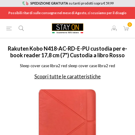
SPEDIZIONE GRATUITA
su tanti prodotti sopra € 59,99
Possibili ritardi sulle consegne nel mese di Agosto, ci scusiamo per il disagio
0
HOME
/
INFORMATICA
/
TABLET E E-BOOK READER
/
ACCESSORI TABLET E EBOOK
/
COVERLIBRA2RED
Rakuten Kobo
N418-AC-RD-E-PU custodia per e-
book reader 17,8 cm (7") Custodia a libro Rosso
Sleep cover case libra2 red sleep cover case libra2 red
Scopri tutte le caratteristiche