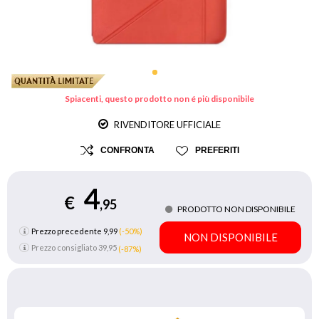
Spiacenti, questo prodotto non é più disponibile
RIVENDITORE UFFICIALE
CONFRONTA
PREFERITI
4
€
,95
PRODOTTO NON DISPONIBILE
Prezzo precedente 9,99
(-50%)
NON DISPONIBILE
Prezzo consigliato
39,95
(-87%)