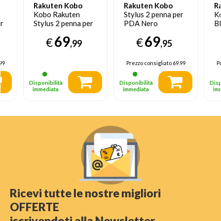
Rakuten Kobo
Rakuten Kobo
R
Kobo Rakuten
Stylus 2 penna per
K
er
Stylus 2 penna per
PDA Nero
B
e
PDA Bianca
69
69
€
€
,99
,95
99
Prezzo consigliato
69.99
P
Disponibilità
Disponibilità
Disp
immediata
immediata
im
Ricevi tutte le nostre migliori
OFFERTE
iscrivendoti alla Newsletter