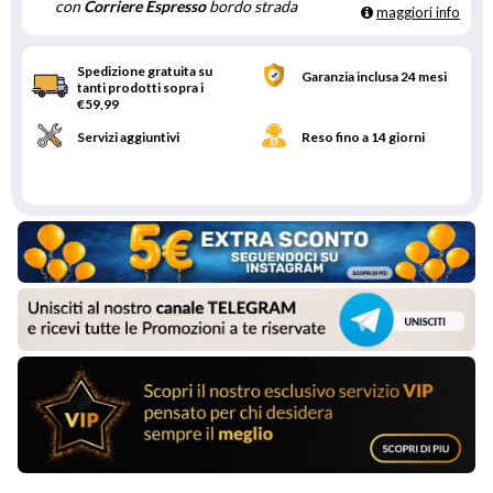
con
Corriere Espresso
bordo strada
maggiori info
Spedizione gratuita su
Garanzia inclusa 24 mesi
tanti prodotti sopra i
€59,99
Servizi aggiuntivi
Reso fino a 14 giorni