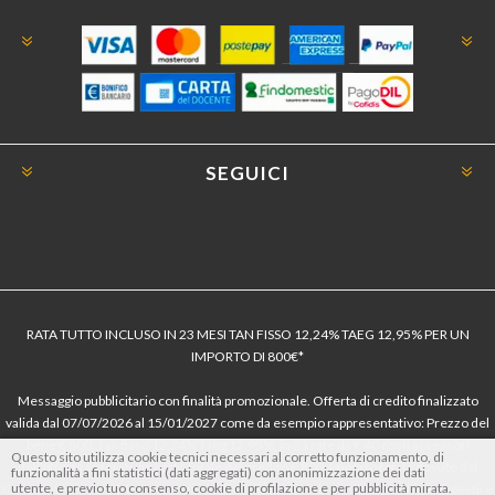
SEGUICI
RATA TUTTO INCLUSO IN 23 MESI TAN FISSO 12,24% TAEG 12,95% PER UN
IMPORTO DI 800€*
Messaggio pubblicitario con finalità promozionale. Offerta di credito finalizzato
valida dal 07/07/2026 al 15/01/2027 come da esempio rappresentativo: Prezzo del
bene € 800, Tan fisso 12,24% Taeg 12,95%, in 23 rate da € 40 costi accessori
Questo sito utilizza cookie tecnici necessari al corretto funzionamento, di
dell’offerta azzerati. Importo totale del credito € 800. Importo totale dovuto dal
funzionalità a fini statistici (dati aggregati) con anonimizzazione dei dati
utente, e previo tuo consenso, cookie di profilazione e per pubblicità mirata.
Consumatore € 920. Decorrenza media della prima rata a 90 giorni. Al fine di gestire