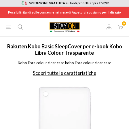
SPEDIZIONE GRATUITA
su tanti prodotti sopra € 59,99
Possibili ritardi sulle consegne nel mese di Agosto, ci scusiamo per il disagio
0
HOME
/
INFORMATICA
/
TABLET E E-BOOK READER
/
ACCESSORI TABLET E EBOOK
/
KOBOLIBRACOLCLEA
Rakuten Kobo
Basic SleepCover per e-book Kobo
Libra Colour Trasparente
Kobo libra colour clear case kobo libra colour clear case
Scopri tutte le caratteristiche