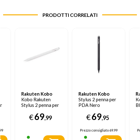
PRODOTTI CORRELATI
Rakuten Kobo
Rakuten Kobo
R
Kobo Rakuten
Stylus 2 penna per
K
er
Stylus 2 penna per
PDA Nero
B
e
PDA Bianca
69
69
€
€
,99
,95
99
Prezzo consigliato
69.99
P