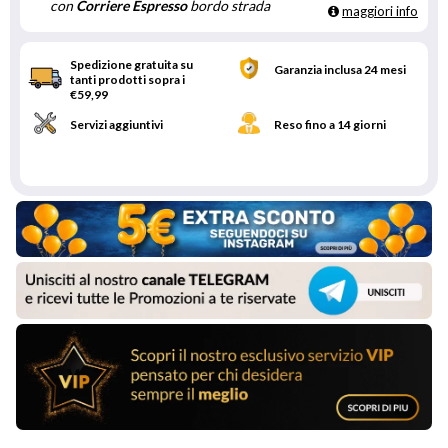
con
Corriere Espresso
bordo strada
maggiori info
Spedizione gratuita su
Garanzia inclusa 24 mesi
tanti prodotti sopra i
€59,99
Servizi aggiuntivi
Reso fino a 14 giorni