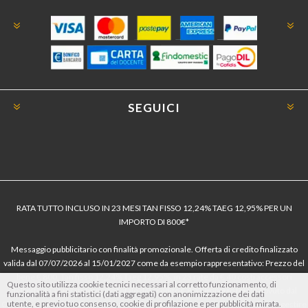
SEGUICI
RATA TUTTO INCLUSO IN 23 MESI TAN FISSO 12,24% TAEG 12,95% PER UN
IMPORTO DI 800€*
Messaggio pubblicitario con finalità promozionale. Offerta di credito finalizzato
valida dal 07/07/2026 al 15/01/2027 come da esempio rappresentativo: Prezzo del
bene € 800, Tan fisso 12,24% Taeg 12,95%, in 23 rate da € 40 costi accessori
Questo sito utilizza cookie tecnici necessari al corretto funzionamento, di
dell’offerta azzerati. Importo totale del credito € 800. Importo totale dovuto dal
funzionalità a fini statistici (dati aggregati) con anonimizzazione dei dati
utente, e previo tuo consenso, cookie di profilazione e per pubblicità mirata.
Consumatore € 920. Decorrenza media della prima rata a 90 giorni. Al fine di gestire