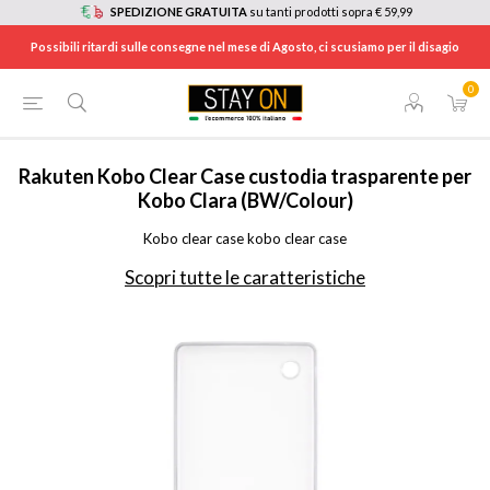
SPEDIZIONE GRATUITA
su tanti prodotti sopra € 59,99
Possibili ritardi sulle consegne nel mese di Agosto, ci scusiamo per il disagio
0
HOME
/
INFORMATICA
/
TABLET E E-BOOK READER
/
ACCESSORI TABLET E EBOOK
/
KOBOCLARACLEAR
Rakuten Kobo
Clear Case custodia trasparente per
Kobo Clara (BW/Colour)
Kobo clear case kobo clear case
Scopri tutte le caratteristiche