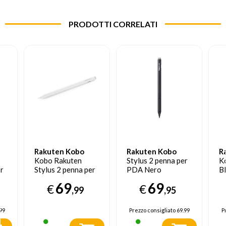
PRODOTTI CORRELATI
Rakuten Kobo
Rakuten Kobo
R
Kobo Rakuten
Stylus 2 penna per
K
er
Stylus 2 penna per
PDA Nero
B
e
PDA Bianca
69
69
€
€
,99
,95
99
Prezzo consigliato
69.99
P