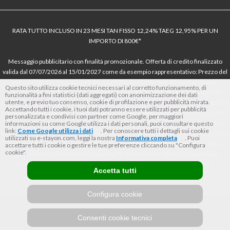
RATA TUTTO INCLUSO IN 23 MESI TAN FISSO 12,24% TAEG 12,95% PER UN
IMPORTO DI 800€*
Messaggio pubblicitario con finalità promozionale. Offerta di credito finalizzato
valida dal 07/07/2026 al 15/01/2027 come da esempio rappresentativo: Prezzo del
bene € 800, Tan fisso 12,24% Taeg 12,95%, in 23 rate da € 40 costi accessori
Questo sito utilizza cookie tecnici necessari al corretto funzionamento, di
dell’offerta azzerati. Importo totale del credito € 800. Importo totale dovuto dal
funzionalità a fini statistici (dati aggregati) con anonimizzazione dei dati
utente, e previo tuo consenso, cookie di profilazione e per pubblicità mirata.
Consumatore € 920. Decorrenza media della prima rata a 90 giorni. Al fine di gestire
Accettando tutti i cookie, i tuoi dati potranno essere utilizzati per pubblicità
le tue spese in modo responsabile e di conoscere eventuali altre offerte disponibili,
personalizzata e condivisi con partner come Google, per maggiori
Findomestic ti ricorda, prima di sottoscrivere il contratto, di prendere visione di
informazioni su come Google utilizza i dati personali, puoi consultare questo
link:
Come Google utilizza i dati
. Per conoscere tutti i dettagli sui cookie
tutte le condizioni economiche e contrattuali, facendo riferimento alle Informazioni
utilizzati su e-stayon.com, leggi la nostra
Informativa completa
. Puoi
Europee di Base sul Credito ai Consumatori (IEBCC) nel percorso online. Salvo
accettare tutti i cookie o gestire le tue preferenze cliccando su "Configura
cookie".
approvazione di Findomestic Banca S.p.A.. Il rivenditore (StayON) opera quale
intermediario del credito per Findomestic Banca S.p.A., non in esclusiva.
Accetta tutti
Configura cookie
Consenti cookie tecnici