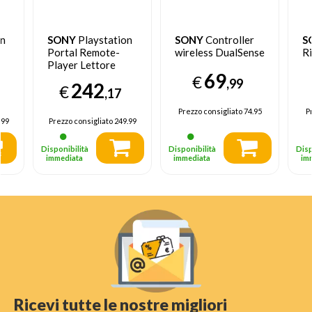
on
SONY
Playstation
SONY
Controller
S
Portal Remote-
wireless DualSense
R
Player Lettore
69
remoto
€
,99
242
€
,17
Prezzo consigliato
74.95
P
.99
Prezzo consigliato
249.99
Disponibilità
Disponibilità
Disp
immediata
immediata
im
Ricevi tutte le nostre migliori