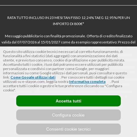
RATA TUTTO INCLUSO IN 23 MESI TAN FISSO 12,24% TAEG 12,95% PER UN
IMPORTO DI 800€*
Messaggio pubblicitario con finalità promozionale. Offerta di credito finalizzato
valida dal 07/07/2026 al 15/01/2027 come da esempio rappresentativo: Prezzo del
bene € 800, Tan fisso 12,24% Taeg 12,95%, in 23 rate da € 40 costi accessori
Questo sito utilizza cookie tecnici necessari al corretto funzionamento, di
dell’offerta azzerati. Importo totale del credito € 800. Importo totale dovuto dal
funzionalità a fini statistici (dati aggregati) con anonimizzazione dei dati
utente, e previo tuo consenso, cookie di profilazione e per pubblicità mirata.
Consumatore € 920. Decorrenza media della prima rata a 90 giorni. Al fine di gestire
Accettando tutti i cookie, i tuoi dati potranno essere utilizzati per pubblicità
le tue spese in modo responsabile e di conoscere eventuali altre offerte disponibili,
personalizzata e condivisi con partner come Google, per maggiori
Findomestic ti ricorda, prima di sottoscrivere il contratto, di prendere visione di
informazioni su come Google utilizza i dati personali, puoi consultare questo
link:
Come Google utilizza i dati
. Per conoscere tutti i dettagli sui cookie
tutte le condizioni economiche e contrattuali, facendo riferimento alle Informazioni
utilizzati su e-stayon.com, leggi la nostra
Informativa completa
. Puoi
Europee di Base sul Credito ai Consumatori (IEBCC) nel percorso online. Salvo
accettare tutti i cookie o gestire le tue preferenze cliccando su "Configura
cookie".
approvazione di Findomestic Banca S.p.A.. Il rivenditore (StayON) opera quale
intermediario del credito per Findomestic Banca S.p.A., non in esclusiva.
Accetta tutti
Configura cookie
Consenti cookie tecnici