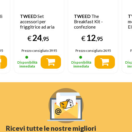
li
TWEED
Set
TWEED
The
T
accessori per
Breakfast Kit -
m
friggitrice ad aria
confezione
El
,
Vintage
Bl
24
12
€
€
,95
,95
95
Prezzo consigliato
39.95
Prezzo consigliato
24.95
P
Disponibilità
Disponibilità
Disp
immediata
immediata
im
Ricevi tutte le nostre migliori