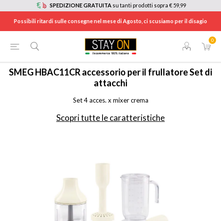
SPEDIZIONE GRATUITA
su tanti prodotti sopra € 59,99
Possibili ritardi sulle consegne nel mese di Agosto, ci scusiamo per il disagio
0
HOME
/
ELETTRODOMESTICI
/
CASALINGHI
/
HBAC11CR
SMEG
HBAC11CR accessorio per il frullatore Set di
attacchi
Set 4 acces. x mixer crema
Scopri tutte le caratteristiche