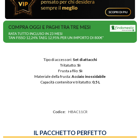
Tipo di accessori: 
Set di attacchi
Tritatutto: 
Sì
Frusta a filo: 
Sì
Materiale della frusta: 
Acciaio inossidabile
Capacità contenitore tritatutto: 
0,5 L
Codice:
HBAC11CR
IL PACCHETTO PERFETTO