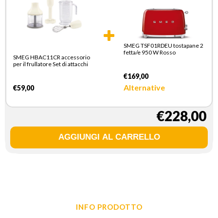
SMEG TSF01RDEU tostapane 2
fetta/e 950 W Rosso
SMEG HBAC11CR accessorio
per il frullatore Set di attacchi
€169,00
Alternative
€59,00
€228,00
INFO PRODOTTO