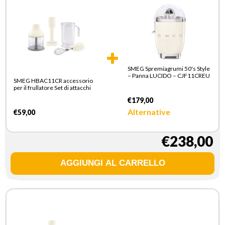
SMEG Spremiagrumi 50's Style
– Panna LUCIDO – CJF11CREU
SMEG HBAC11CR accessorio
per il frullatore Set di attacchi
€179,00
Alternative
€59,00
€238,00