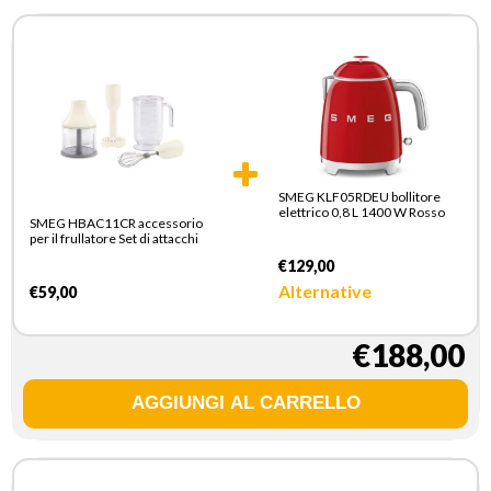
SMEG KLF05RDEU bollitore
elettrico 0,8 L 1400 W Rosso
SMEG HBAC11CR accessorio
per il frullatore Set di attacchi
€129,00
Alternative
€59,00
€188,00