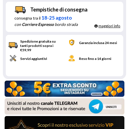
Tempistiche di consegna
18-25 agosto
consegna tra il
con
Corriere Espresso
bordo strada
maggiori info
Spedizione gratuita su
Garanzia inclusa 24 mesi
tanti prodotti sopra i
€59,99
Servizi aggiuntivi
Reso fino a 14 giorni