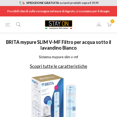
SPEDIZIONE GRATUITA
su tanti prodotti sopra € 59,99
Possibili ritardi sulle consegne nel mese di Agosto, ci scusiamo per il disagio
0
HOME
/
ELETTRODOMESTICI
/
ELETTRODOMESTICI DA CUCINA
/
CARAFFE FILTRANTI
/
1053535
BRITA
mypure SLIM V-MF Filtro per acqua sotto il
lavandino Bianco
Sistema mypure slim v-mf
Scopri tutte le caratteristiche