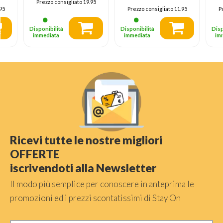
Prezzo consigliato
19.95
95
Prezzo consigliato
11.95
P
Disponibilità
Disponibilità
Disp
immediata
immediata
im
Ricevi tutte le nostre migliori
OFFERTE
iscrivendoti alla Newsletter
Il modo più semplice per conoscere in anteprima le
promozioni ed i prezzi scontatissimi di Stay On