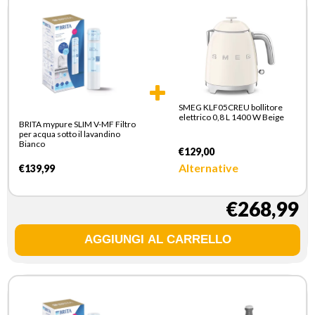
SMEG KLF05CREU bollitore
elettrico 0,8 L 1400 W Beige
BRITA mypure SLIM V-MF Filtro
per acqua sotto il lavandino
Bianco
€129,00
Alternative
€139,99
€268,99