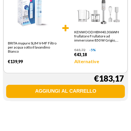
KENWOOD HBM40.306WH
frullatore Frullatore ad
immersione 850 W Grigio,
BRITA mypure SLIM V-MF Filtro
Trasparente, Bianco
per acqua sotto il lavandino
€
45,72
-5%
Bianco
€43,18
Alternative
€139,99
€183,17