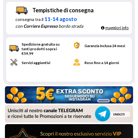
Tempistiche di consegna
11-14 agosto
consegna tra il
con
Corriere Espresso
bordo strada
maggiori info
Spedizione gratuita su
Garanzia inclusa 24 mesi
tanti prodotti sopra i
€59,99
Servizi aggiuntivi
Reso fino a 14 giorni