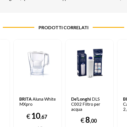
PRODOTTI CORRELATI
BRITA
Aluna White
De’Longhi
DLS
B
MXpro
C002 Filtro per
Ca
acqua
2,
10
B
€
,67
8
€
,00