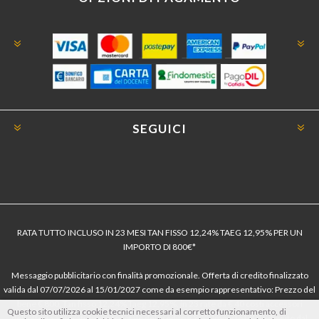
SEGUICI
RATA TUTTO INCLUSO IN 23 MESI TAN FISSO 12,24% TAEG 12,95% PER UN
IMPORTO DI 800€*
Messaggio pubblicitario con finalità promozionale. Offerta di credito finalizzato
valida dal 07/07/2026 al 15/01/2027 come da esempio rappresentativo: Prezzo del
bene € 800, Tan fisso 12,24% Taeg 12,95%, in 23 rate da € 40 costi accessori
Questo sito utilizza cookie tecnici necessari al corretto funzionamento, di
dell’offerta azzerati. Importo totale del credito € 800. Importo totale dovuto dal