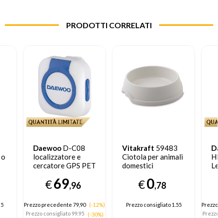
PRODOTTI CORRELATI
Daewoo
D-C08
Vitakraft
59483
D
so
localizzatore e
Ciotola per animali
H
cercatore GPS PET
domestici
Le
Rilevatore GPS
a
69
0
€
€
Blu, Bianco
G
,96
,78
95
Prezzo precedente 79,90
(-12%)
Prezzo consigliato
1.55
Prezzo
Prezzo consigliato
99.95
Prezzo
(-30%)