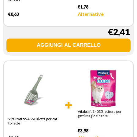
€1,78
Alternative
€0,63
€2,41
Vitakraft 14035 lettiera per
gatti Magic clean 5L
Vitakraft 59486 Paletta per cat
toilette
€3,98