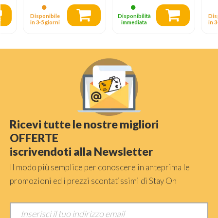
Disponibile
Disponibilità
Dis
in 3‑5 giorni
immediata
in 3
Ricevi tutte le nostre migliori
OFFERTE
iscrivendoti alla Newsletter
Il modo più semplice per conoscere in anteprima le
promozioni ed i prezzi scontatissimi di Stay On