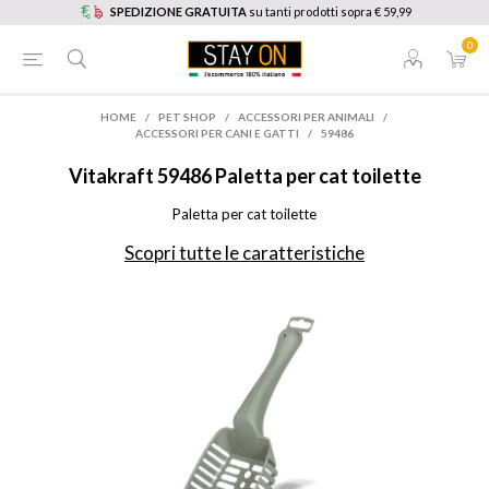
SPEDIZIONE GRATUITA
su tanti prodotti sopra € 59,99
0
HOME
/
PET SHOP
/
ACCESSORI PER ANIMALI
/
ACCESSORI PER CANI E GATTI
/
59486
Vitakraft
59486 Paletta per cat toilette
Paletta per cat toilette
Scopri tutte le caratteristiche