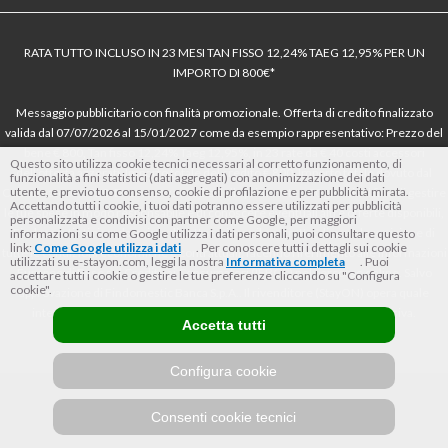
RATA TUTTO INCLUSO IN 23 MESI TAN FISSO 12,24% TAEG 12,95% PER UN
IMPORTO DI 800€*
Messaggio pubblicitario con finalità promozionale. Offerta di credito finalizzato
valida dal 07/07/2026 al 15/01/2027 come da esempio rappresentativo: Prezzo del
bene € 800, Tan fisso 12,24% Taeg 12,95%, in 23 rate da € 40 costi accessori
Questo sito utilizza cookie tecnici necessari al corretto funzionamento, di
dell’offerta azzerati. Importo totale del credito € 800. Importo totale dovuto dal
funzionalità a fini statistici (dati aggregati) con anonimizzazione dei dati
utente, e previo tuo consenso, cookie di profilazione e per pubblicità mirata.
Consumatore € 920. Decorrenza media della prima rata a 90 giorni. Al fine di gestire
Accettando tutti i cookie, i tuoi dati potranno essere utilizzati per pubblicità
le tue spese in modo responsabile e di conoscere eventuali altre offerte disponibili,
personalizzata e condivisi con partner come Google, per maggiori
Findomestic ti ricorda, prima di sottoscrivere il contratto, di prendere visione di
informazioni su come Google utilizza i dati personali, puoi consultare questo
link:
Come Google utilizza i dati
. Per conoscere tutti i dettagli sui cookie
tutte le condizioni economiche e contrattuali, facendo riferimento alle Informazioni
utilizzati su e-stayon.com, leggi la nostra
Informativa completa
. Puoi
Europee di Base sul Credito ai Consumatori (IEBCC) nel percorso online. Salvo
accettare tutti i cookie o gestire le tue preferenze cliccando su "Configura
cookie".
approvazione di Findomestic Banca S.p.A.. Il rivenditore (StayON) opera quale
intermediario del credito per Findomestic Banca S.p.A., non in esclusiva.
Accetta tutti
Configura cookie
Consenti cookie tecnici