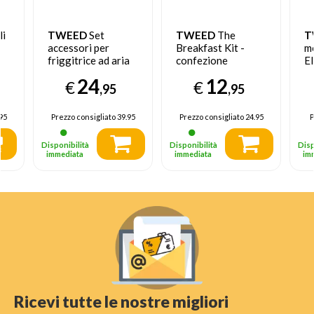
li
TWEED
Set
TWEED
The
T
accessori per
Breakfast Kit -
m
friggitrice ad aria
confezione
El
,
Vintage
Bl
24
12
€
€
,95
,95
95
Prezzo consigliato
39.95
Prezzo consigliato
24.95
P
Disponibilità
Disponibilità
Disp
immediata
immediata
im
Ricevi tutte le nostre migliori