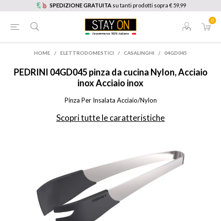
SPEDIZIONE GRATUITA
su tanti prodotti sopra € 59,99
0
HOME
/
ELETTRODOMESTICI
/
CASALINGHI
/
04GD045
PEDRINI
04GD045 pinza da cucina Nylon, Acciaio
inox Acciaio inox
Pinza Per Insalata Acciaio/Nylon
Scopri tutte le caratteristiche