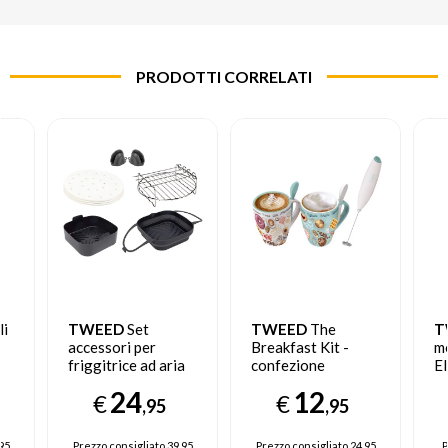
PRODOTTI CORRELATI
li
TWEED
Set
TWEED
The
T
accessori per
Breakfast Kit -
m
friggitrice ad aria
confezione
El
,
Vintage
Bl
24
12
€
€
,95
,95
95
Prezzo consigliato
39.95
Prezzo consigliato
24.95
P