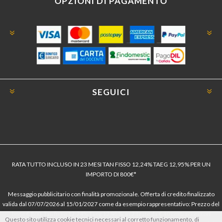
OPZIONI DI PAGAMENTO
SEGUICI
RATA TUTTO INCLUSO IN 23 MESI TAN FISSO 12,24% TAEG 12,95% PER UN
IMPORTO DI 800€*
Messaggio pubblicitario con finalità promozionale. Offerta di credito finalizzato
valida dal 07/07/2026 al 15/01/2027 come da esempio rappresentativo: Prezzo del
bene € 800, Tan fisso 12,24% Taeg 12,95%, in 23 rate da € 40 costi accessori
Questo sito utilizza cookie tecnici necessari al corretto funzionamento, di