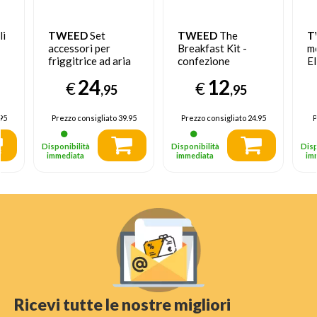
li
TWEED
Set
TWEED
The
T
accessori per
Breakfast Kit -
m
friggitrice ad aria
confezione
El
,
Vintage
Bl
24
12
€
€
,95
,95
95
Prezzo consigliato
39.95
Prezzo consigliato
24.95
P
Disponibilità
Disponibilità
Disp
immediata
immediata
im
Ricevi tutte le nostre migliori