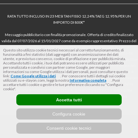
RATA TUTTO INCLUSO IN 23 MESI TAN FISSO 12,24% TAEG 12,95% PER UN
IMPORTO DI 800€*
Messaggio pubblicitario con finalità promozionale. Offerta di credito finalizzato
valida dal 07/07/2026 al 15/01/2027 come da esempio rappresentativo: Prezzo del
bene € 800, Tan fisso 12,24% Taeg 12,95%, in 23 rate da € 40 costi accessori
Questo sito utilizza cookie tecnici necessari al corretto funzionamento, di
dell’offerta azzerati. Importo totale del credito € 800. Importo totale dovuto dal
funzionalità a fini statistici (dati aggregati) con anonimizzazione dei dati
utente, e previo tuo consenso, cookie di profilazione e per pubblicità mirata.
Consumatore € 920. Decorrenza media della prima rata a 90 giorni. Al fine di gestire
Accettando tutti i cookie, i tuoi dati potranno essere utilizzati per pubblicità
le tue spese in modo responsabile e di conoscere eventuali altre offerte disponibili,
personalizzata e condivisi con partner come Google, per maggiori
Findomestic ti ricorda, prima di sottoscrivere il contratto, di prendere visione di
informazioni su come Google utilizza i dati personali, puoi consultare questo
link:
Come Google utilizza i dati
. Per conoscere tutti i dettagli sui cookie
tutte le condizioni economiche e contrattuali, facendo riferimento alle Informazioni
utilizzati su e-stayon.com, leggi la nostra
Informativa completa
. Puoi
Europee di Base sul Credito ai Consumatori (IEBCC) nel percorso online. Salvo
accettare tutti i cookie o gestire le tue preferenze cliccando su "Configura
cookie".
approvazione di Findomestic Banca S.p.A.. Il rivenditore (StayON) opera quale
intermediario del credito per Findomestic Banca S.p.A., non in esclusiva.
Accetta tutti
Configura cookie
Consenti cookie tecnici