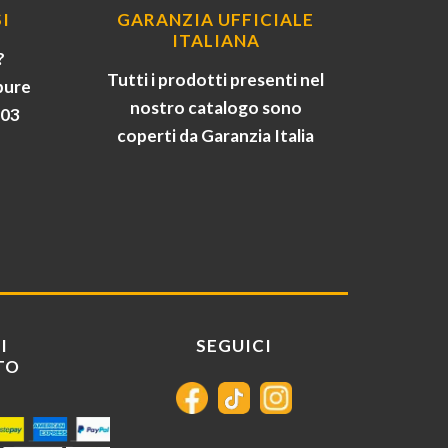
I
GARANZIA UFFICIALE
ITALIANA
?
Tutti i prodotti presenti nel
pure
nostro catalogo sono
903
coperti da Garanzia Italia
I
SEGUICI
TO