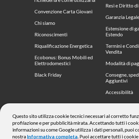
Resi e Diritto d
Convenzione Carta Giovani
Garanzia Legal
Chi siamo
Estensione di g
Riconoscimenti
Estendo
Riqualificazione Energetica
Termini e Condi
Vendita
Ecobonus: Bonus Mobili ed
Elettrodomestici
Modalità di pa
Black Friday
Consegne, spedi
Aggiuntivi
Accessibilità
RATA
Questo sito utilizza cookie tecnici necessari al corretto funz
profilazione e per pubblicità mirata. Accettando tutti i cook
Messaggio pubblicitario con finalità promozionale. Offerta di 
rate da € 40 costi accessori dell’offerta azzerati. Importo total
informazioni su come Google utilizza i dati personali, puoi c
responsabile e di conoscere eventuali altre offerte disponibili
nostra
Informativa completa
. Puoi accettare tutti i cooki