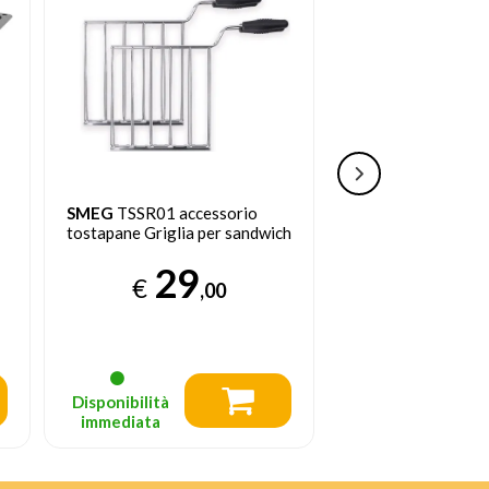
SMEG
TSSR01 accessorio
TWEED
200 Fogli 
tostapane Griglia per sandwich
e perforati per frig
aria, forno, vapor
29
€
9
,00
€
,
Prezzo consigliato
Disponibilità
Disponibilità
immediata
immediata