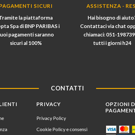
PAGAMENTI SICURI
ASSISTENZA - RES
Tramite la piattaforma
Hai bisogno di aiuto
pta Spa di BNP PARIBAS i
Contattaci via chat op
tuoi pagamenti saranno
chiamaci: 051-19873
sicuri al 100%
tutti i giorni h24
CONTATTI
LIENTI
PRIVACY
OPZIONI D
PAGAMEN
ine
Privacy Policy
enza
Cookie Policy e consensi