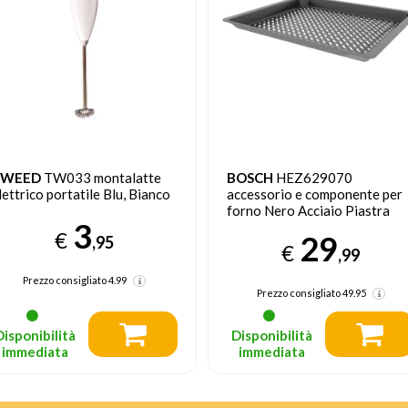
TWEED
TW033 montalatte
BOSCH
HEZ629070
lettrico portatile Blu, Bianco
accessorio e componente per
forno Nero Acciaio Piastra
3
€
29
,95
€
,99
Prezzo consigliato
4.99
Prezzo consigliato
49.95
Disponibilità
Disponibilità
immediata
immediata