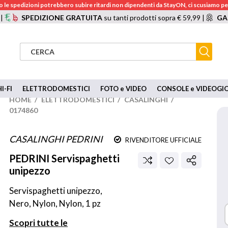
 le spedizioni potrebbero subire ritardi non dipendenti da StayON, ci scusiamo per
 |
SPEDIZIONE GRATUITA
su tanti prodotti sopra € 59,99 |
GA
I-FI
ELETTRODOMESTICI
FOTO e VIDEO
CONSOLE e VIDEOGI
HOME
/
ELETTRODOMESTICI
/
CASALINGHI
/
0174860
CASALINGHI PEDRINI
RIVENDITORE UFFICIALE
PEDRINI
Servispaghetti
unipezzo
Servispaghetti unipezzo, 
Nero, Nylon, Nylon, 1 pz
Scopri tutte le