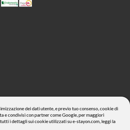
800€*
onimizzazione dei dati utente, e previo tuo consenso, cookie di
zzata e condivisi con partner come Google, per maggiori
ivo: Prezzo del bene € 800, Tan fisso 12,24% Taeg 12,95%, in 23
la prima rata a 90 giorni. Al fine di gestire le tue spese in modo
tutti i dettagli sui cookie utilizzati su e-stayon.com, leggi la
tte le condizioni economiche e contrattuali, facendo riferimento