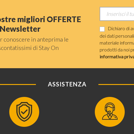
nostre migliori OFFERTE
a Newsletter
Dichiaro di a
dei dati personal
r conoscere in anteprima le
materiale informat
scontatissimi di Stay On
prodotti da noi p
informativa priv
ASSISTENZA