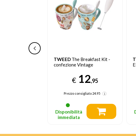
 accessori per
TWEED
The Breakfast Kit -
d aria
confezione Vintage
E
24
12
€
,95
,95
nsigliato
39.95
Prezzo consigliato
24.95
tà
Disponibilità
a
immediata