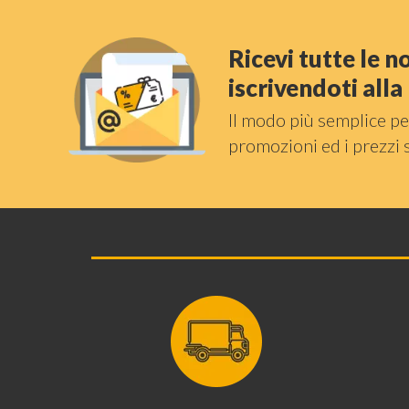
Ricevi tutte le 
iscrivendoti all
Il modo più semplice pe
promozioni ed i prezzi 