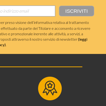
ver preso visione dell’informativa relativa al trattamento
i effettuato da parte del Titolare e acconsento a ricevere
ivo e promozionale inerente alle attività, a servizi, a
roposti attraverso il nostro servizio di newsletter
(leggi
acy)
.