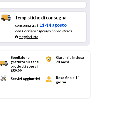
Tempistiche di consegna
11-14 agosto
consegna tra il
con
Corriere Espresso
bordo strada
maggiori info
Spedizione
Garanzia inclusa
gratuita su tanti
24 mesi
prodotti sopra i
€59,99
Reso fino a 14
Servizi aggiuntivi
giorni