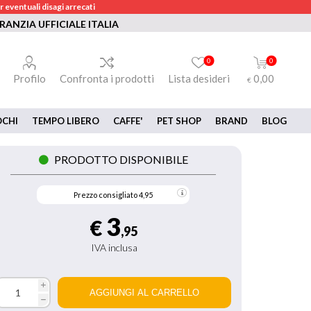
 eventuali disagi arrecati
RANZIA UFFICIALE ITALIA
0
0
Profilo
Confronta i prodotti
Lista desideri
0,00
€
OCHI
TEMPO LIBERO
CAFFE'
PET SHOP
BRAND
BLOG
PRODOTTO DISPONIBILE
Prezzo consigliato
4,95
3
€
,95
IVA inclusa
i
h