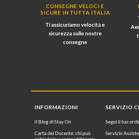
CONSEGNE VELOCI E
SICURE IN TUTTA ITALIA
Ti assicuriamo velocità e
Axe
sicurezza sulle nostre
consegne
INFORMAZIONI
SERVIZIO C
Il Blog di Stay On
Segui il tuo ord
Carta del Docente: chi può
Servizio Assist
richiederla e come utilizzarla