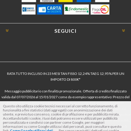
SEGUICI
RATA TUTTO INCLUSO IN 23 MESI TAN FISSO 12,24% TAEG 12,95% PER UN
IMPORTO DI 800€*
Messaggio pubblicitario con finalità promozionale. Offerta di credito finalizzato
valida dal 07/07/2026 al 15/01/2027 come da esempio rappresentativo: Prezzo del
bene € 800, Tan fisso 12,24% Taeg 12,95%, in 23 rate da € 40 costi accessori
Questo sito utilizza cookie tecnici necessari al corretto funzionamento, di
dell’offerta azzerati. Importo totale del credito € 800. Importo totale dovuto dal
funzionalità a fini statistici (dati aggregati) con anonimizzazione dei dati
utente, e previo tuo consenso, cookie di profilazione e per pubblicità mirata.
Consumatore € 920. Decorrenza media della prima rata a 90 giorni. Al fine di gestire
Accettando tutti i cookie, i tuoi dati potranno essere utilizzati per pubblicità
le tue spese in modo responsabile e di conoscere eventuali altre offerte disponibili,
personalizzata e condivisi con partner come Google, per maggiori
Findomestic ti ricorda, prima di sottoscrivere il contratto, di prendere visione di
informazioni su come Google utilizza i dati personali, puoi consultare questo
link:
Come Google utilizza i dati
. Per conoscere tutti i dettagli sui cookie