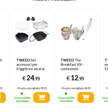
li
TWEED
Set
TWEED
The
T
accessori per
Breakfast Kit -
m
friggitrice ad aria
confezione
El
,
Vintage
Bl
24
12
€
€
,95
,95
95
Prezzo consigliato
39.95
Prezzo consigliato
24.95
P
Disponibilità
Disponibilità
Disp
immediata
immediata
im