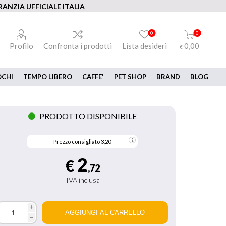
ANZIA UFFICIALE ITALIA
0
0
Profilo
Confronta i prodotti
Lista desideri
0,00
€
OCHI
TEMPO LIBERO
CAFFE'
PET SHOP
BRAND
BLOG
PRODOTTO DISPONIBILE
Prezzo consigliato
3,20
2
€
,72
IVA inclusa
i
h