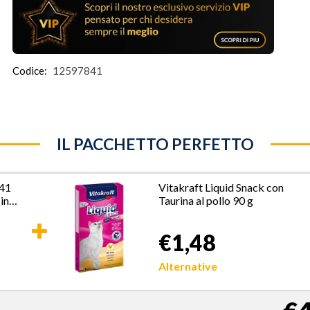
Codice:
12597841
IL PACCHETTO PERFETTO
41
Vitakraft Liquid Snack con
in
Taurina al pollo 90 g
Adulto
€1,48
Alternative