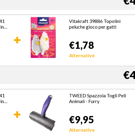
€4
41
Vitakraft 39886 Topolini
in
peluche gioco per gatti
Adulto
€1,78
Alternative
€4
41
TWEED Spazzola Togli Peli
in
Animali - Furry
Adulto
€9,95
Alternative