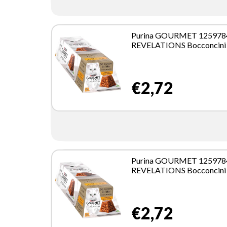
Purina GOURMET 125978
REVELATIONS Bocconcini 
Gelee con Pollo per gatto 
4x57 g
€2,72
Purina GOURMET 125978
REVELATIONS Bocconcini 
Gelee con Pollo per gatto 
4x57 g
€2,72