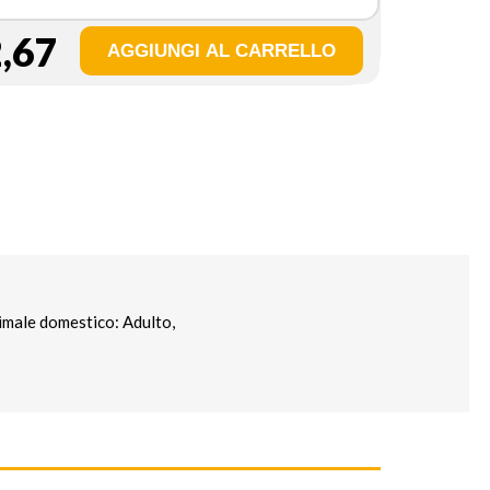
,67
imale domestico: Adulto,