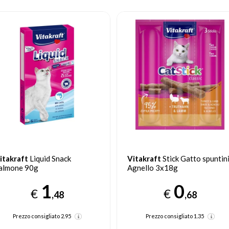
itakraft
Stick Gatto spuntini
Vitakraft
Cat-Stick Salmone
gnello 3x18g
MSC 3x18g
0
0
€
€
,68
,68
Prezzo consigliato
1.35
Prezzo consigliato
1.35