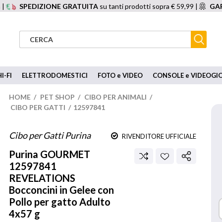
 |
SPEDIZIONE GRATUITA
su tanti prodotti sopra € 59,99 |
GAR
I-FI
ELETTRODOMESTICI
FOTO e VIDEO
CONSOLE e VIDEOGI
HOME
/
PET SHOP
/
CIBO PER ANIMALI
/
CIBO PER GATTI
/
12597841
Cibo per Gatti Purina
RIVENDITORE UFFICIALE
Purina
GOURMET
12597841
REVELATIONS
Bocconcini in Gelee con
Pollo per gatto Adulto
4x57 g