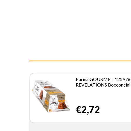
Purina GOURMET 125978
REVELATIONS Bocconcini 
Gelee con Pollo per gatto 
4x57 g
€2,72