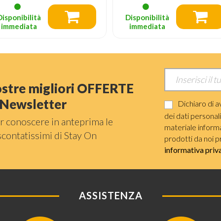
Disponibilità
Disponibilità
immediata
immediata
nostre migliori OFFERTE
a Newsletter
Dichiaro di a
dei dati personal
r conoscere in anteprima le
materiale informat
scontatissimi di Stay On
prodotti da noi p
informativa priv
ASSISTENZA