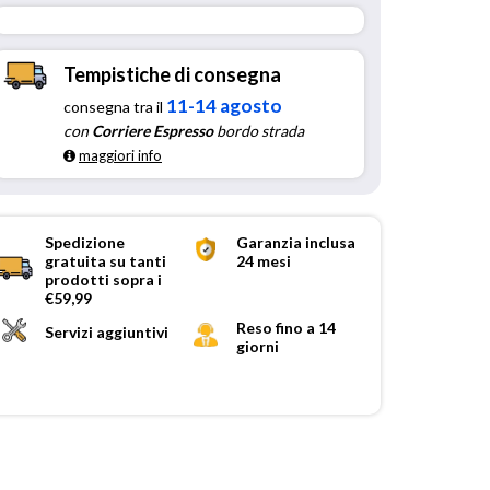
Tempistiche di consegna
11-14 agosto
consegna tra il
con
Corriere Espresso
bordo strada
maggiori info
Spedizione
Garanzia inclusa
gratuita su tanti
24 mesi
prodotti sopra i
€59,99
Reso fino a 14
Servizi aggiuntivi
giorni