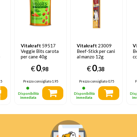
Vitakraft
59517
Vitakraft
23009
V
Veggie Bits carota
Beef-Stick per cani
Be
e
per cane 40g
al manzo 12g
c
1
0
0
€
€
,98
,38
55
Prezzo consigliato
1.95
Prezzo consigliato
0.75
P
Disponibilità
Disponibilità
Disp
immediata
immediata
im