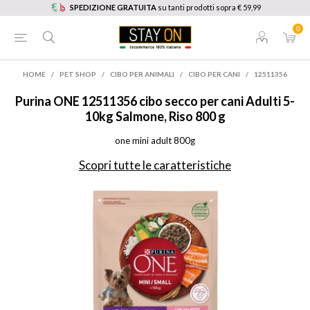
SPEDIZIONE GRATUITA
su tanti prodotti sopra € 59,99
0
HOME
/
PET SHOP
/
CIBO PER ANIMALI
/
CIBO PER CANI
/
12511356
Purina
ONE 12511356 cibo secco per cani Adulti 5-
10kg Salmone, Riso 800 g
one mini adult 800g
Scopri tutte le caratteristiche