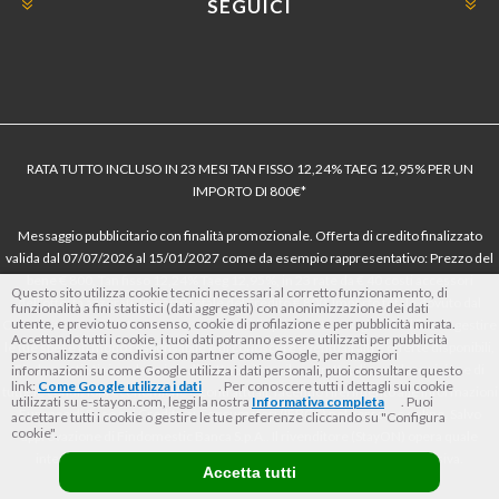
SEGUICI
RATA TUTTO INCLUSO IN 23 MESI TAN FISSO 12,24% TAEG 12,95% PER UN
IMPORTO DI 800€*
Messaggio pubblicitario con finalità promozionale. Offerta di credito finalizzato
valida dal 07/07/2026 al 15/01/2027 come da esempio rappresentativo: Prezzo del
bene € 800, Tan fisso 12,24% Taeg 12,95%, in 23 rate da € 40 costi accessori
Questo sito utilizza cookie tecnici necessari al corretto funzionamento, di
dell’offerta azzerati. Importo totale del credito € 800. Importo totale dovuto dal
funzionalità a fini statistici (dati aggregati) con anonimizzazione dei dati
utente, e previo tuo consenso, cookie di profilazione e per pubblicità mirata.
Consumatore € 920. Decorrenza media della prima rata a 90 giorni. Al fine di gestire
Accettando tutti i cookie, i tuoi dati potranno essere utilizzati per pubblicità
le tue spese in modo responsabile e di conoscere eventuali altre offerte disponibili,
personalizzata e condivisi con partner come Google, per maggiori
Findomestic ti ricorda, prima di sottoscrivere il contratto, di prendere visione di
informazioni su come Google utilizza i dati personali, puoi consultare questo
link:
Come Google utilizza i dati
. Per conoscere tutti i dettagli sui cookie
tutte le condizioni economiche e contrattuali, facendo riferimento alle Informazioni
utilizzati su e-stayon.com, leggi la nostra
Informativa completa
. Puoi
Europee di Base sul Credito ai Consumatori (IEBCC) nel percorso online. Salvo
accettare tutti i cookie o gestire le tue preferenze cliccando su "Configura
cookie".
approvazione di Findomestic Banca S.p.A.. Il rivenditore (StayON) opera quale
intermediario del credito per Findomestic Banca S.p.A., non in esclusiva.
Accetta tutti