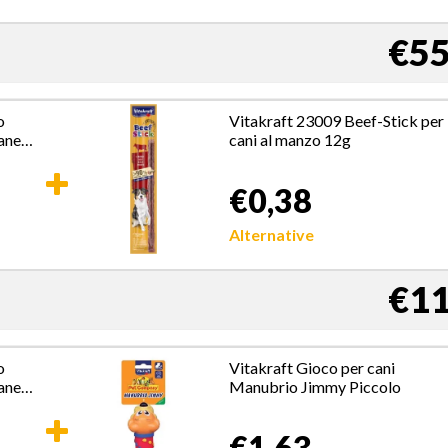
€55
o
Vitakraft 23009 Beef-Stick per
cane
cani al manzo 12g
€0,38
Alternative
€11
o
Vitakraft Gioco per cani
cane
Manubrio Jimmy Piccolo
€1,63