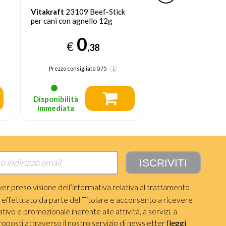
Vitakraft
23109 Beef-Stick
Vitakraft
Pure Ch
per cani con agnello 12g
bastoncini pollo e
80g
0
€
1
,38
€
,
Prezzo consigliato
0.75
Prezzo consigliat
Disponibilità
Disponibilità
immediata
immediata
ver preso visione dell’informativa relativa al trattamento
i effettuato da parte del Titolare e acconsento a ricevere
ivo e promozionale inerente alle attività, a servizi, a
roposti attraverso il nostro servizio di newsletter
(leggi