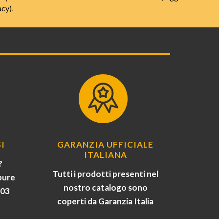
acy)
.
I
GARANZIA UFFICIALE
ITALIANA
?
Tutti i prodotti presenti nel
pure
nostro catalogo sono
903
coperti da Garanzia Italia