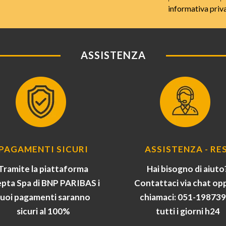
informativa priv
ASSISTENZA
PAGAMENTI SICURI
ASSISTENZA - RES
Tramite la piattaforma
Hai bisogno di aiuto
pta Spa di BNP PARIBAS i
Contattaci via chat op
tuoi pagamenti saranno
chiamaci: 051-19873
sicuri al 100%
tutti i giorni h24