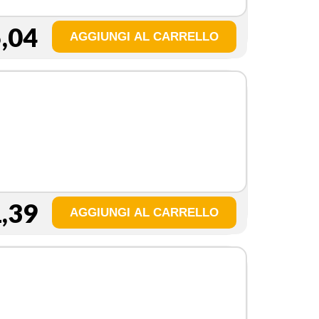
,04
,39