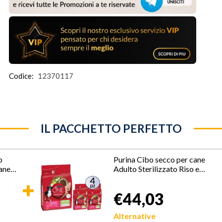
Codice:
12370117
IL PACCHETTO PERFETTO
o
Purina Cibo secco per cane
cane
Adulto Sterilizzato Riso e
Tacchino PACK 10Kg
€44,03
Alternative