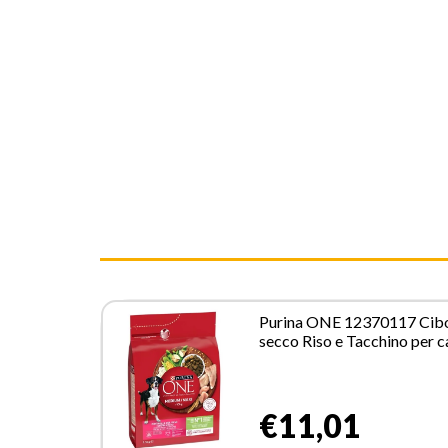
Purina ONE 12370117 Cib
secco Riso e Tacchino per 
Adulto Sterilizzato 2,5 kg
€11,01