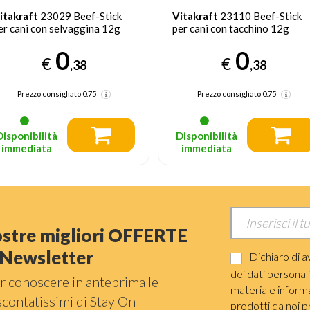
itakraft
23029 Beef-Stick
Vitakraft
23110 Beef-Stick
er cani con selvaggina 12g
per cani con tacchino 12g
0
0
€
€
,38
,38
Prezzo consigliato
0.75
Prezzo consigliato
0.75
Disponibilità
Disponibilità
immediata
immediata
nostre migliori OFFERTE
a Newsletter
Dichiaro di a
dei dati personal
r conoscere in anteprima le
materiale informat
scontatissimi di Stay On
prodotti da noi p