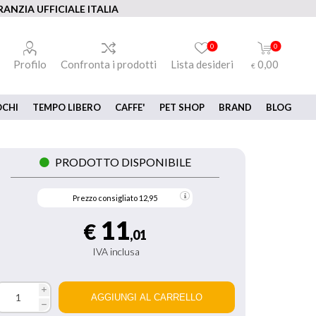
ANZIA UFFICIALE ITALIA
0
0
Profilo
Confronta i prodotti
Lista desideri
0,00
€
OCHI
TEMPO LIBERO
CAFFE'
PET SHOP
BRAND
BLOG
PRODOTTO DISPONIBILE
Prezzo consigliato
12,95
11
€
,01
IVA inclusa
i
h