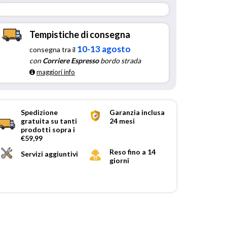
Tempistiche di consegna
10-13 agosto
consegna tra il
con
Corriere Espresso
bordo strada
maggiori info
Spedizione
Garanzia inclusa
gratuita su tanti
24 mesi
prodotti sopra i
€59,99
Reso fino a 14
Servizi aggiuntivi
giorni