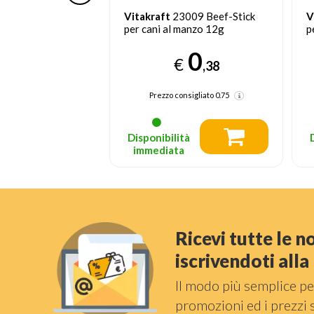
9517 Veggie Bits
Vitakraft
23009 Beef-Stick
V
cane 40g
per cani al manzo 12g
p
0
0
€
€
,98
,38
nsigliato
1.95
Prezzo consigliato
0.75
tà
Disponibilità
a
immediata
Ricevi tutte le 
iscrivendoti all
Il modo più semplice pe
promozioni ed i prezzi 