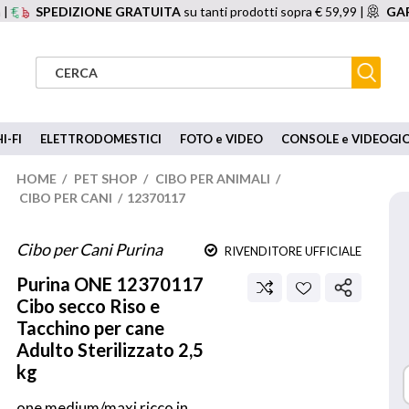
 |
SPEDIZIONE GRATUITA
su tanti prodotti sopra € 59,99 |
GAR
I-FI
ELETTRODOMESTICI
FOTO e VIDEO
CONSOLE e VIDEOGI
HOME
/
PET SHOP
/
CIBO PER ANIMALI
/
CIBO PER CANI
/
12370117
Cibo per Cani Purina
RIVENDITORE UFFICIALE
Purina
ONE 12370117
Cibo secco Riso e
Tacchino per cane
Adulto Sterilizzato 2,5
kg
one medium/maxi ricco in 