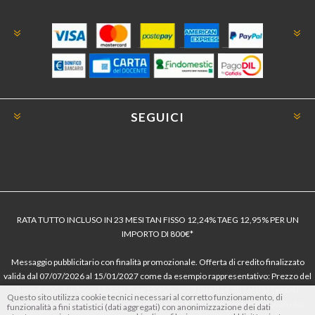
SEGUICI
RATA TUTTO INCLUSO IN 23 MESI TAN FISSO 12,24% TAEG 12,95% PER UN
IMPORTO DI 800€*
Messaggio pubblicitario con finalità promozionale. Offerta di credito finalizzato
valida dal 07/07/2026 al 15/01/2027 come da esempio rappresentativo: Prezzo del
bene € 800, Tan fisso 12,24% Taeg 12,95%, in 23 rate da € 40 costi accessori
Questo sito utilizza cookie tecnici necessari al corretto funzionamento, di
dell’offerta azzerati. Importo totale del credito € 800. Importo totale dovuto dal
funzionalità a fini statistici (dati aggregati) con anonimizzazione dei dati