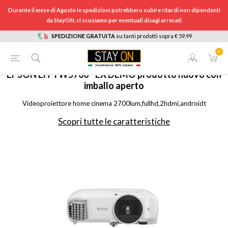
Durante il mese di Agosto le spedizioni potrebbero subire ritardi non dipendenti
da StayON, ci scusiamo per eventuali disagi arrecati
SPEDIZIONE GRATUITA
su tanti prodotti sopra € 59,99
0
HOME
/
TV E HOME CINEMA
/
TV
/
VIDEOPROIETTORI
/
EHTW5700
EPSON
EH-TW5700 - EX DEMO prodotto nuovo con
imballo aperto
Videoproiettore home cinema 2700lum,fullhd,2hdmi,androidt
Scopri tutte le caratteristiche