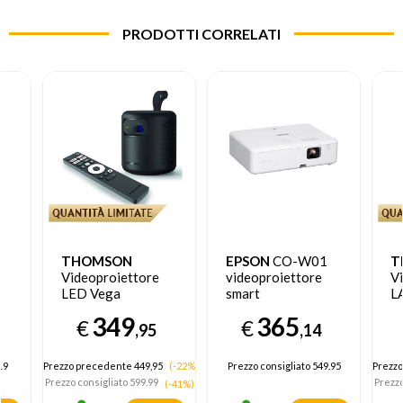
PRODOTTI CORRELATI
THOMSON
EPSON
CO-W01
T
Videoproiettore
videoproiettore
V
LED Vega
smart
L
600ANSI lumen
6
349
365
€
€
Full HD
F
,95
,14
19
Prezzo precedente 449,95
(-22%)
Prezzo consigliato
549.95
Prezzo
Prezzo consigliato
599.99
Prezzo
(-41%)