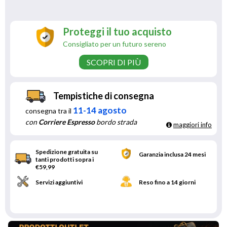
Proteggi il tuo acquisto
Consigliato per un futuro sereno
SCOPRI DI PIÙ
Tempistiche di consegna
11-14 agosto
consegna tra il
con
Corriere Espresso
bordo strada
maggiori info
Spedizione gratuita su
Garanzia inclusa 24 mesi
tanti prodotti sopra i
€59,99
Servizi aggiuntivi
Reso fino a 14 giorni