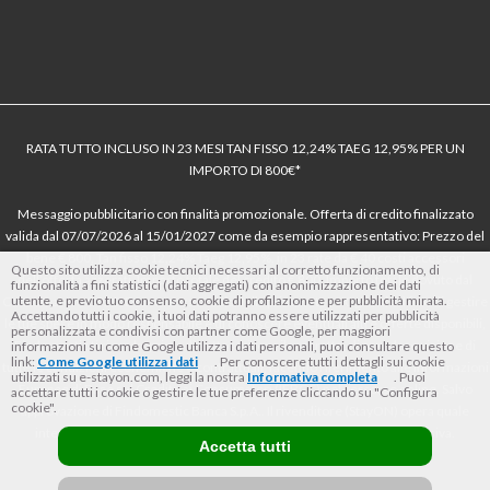
RATA TUTTO INCLUSO IN 23 MESI TAN FISSO 12,24% TAEG 12,95% PER UN
IMPORTO DI 800€*
Messaggio pubblicitario con finalità promozionale. Offerta di credito finalizzato
valida dal 07/07/2026 al 15/01/2027 come da esempio rappresentativo: Prezzo del
bene € 800, Tan fisso 12,24% Taeg 12,95%, in 23 rate da € 40 costi accessori
Questo sito utilizza cookie tecnici necessari al corretto funzionamento, di
dell’offerta azzerati. Importo totale del credito € 800. Importo totale dovuto dal
funzionalità a fini statistici (dati aggregati) con anonimizzazione dei dati
utente, e previo tuo consenso, cookie di profilazione e per pubblicità mirata.
Consumatore € 920. Decorrenza media della prima rata a 90 giorni. Al fine di gestire
Accettando tutti i cookie, i tuoi dati potranno essere utilizzati per pubblicità
le tue spese in modo responsabile e di conoscere eventuali altre offerte disponibili,
personalizzata e condivisi con partner come Google, per maggiori
Findomestic ti ricorda, prima di sottoscrivere il contratto, di prendere visione di
informazioni su come Google utilizza i dati personali, puoi consultare questo
link:
Come Google utilizza i dati
. Per conoscere tutti i dettagli sui cookie
tutte le condizioni economiche e contrattuali, facendo riferimento alle Informazioni
utilizzati su e-stayon.com, leggi la nostra
Informativa completa
. Puoi
Europee di Base sul Credito ai Consumatori (IEBCC) nel percorso online. Salvo
accettare tutti i cookie o gestire le tue preferenze cliccando su "Configura
cookie".
approvazione di Findomestic Banca S.p.A.. Il rivenditore (StayON) opera quale
intermediario del credito per Findomestic Banca S.p.A., non in esclusiva.
Accetta tutti