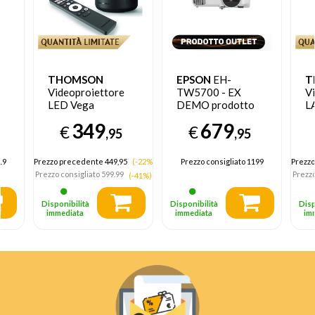
THOMSON
EPSON
EH-
T
Videoproiettore
TW5700 - EX
V
LED Vega
DEMO prodotto
L
600ANSI lumen
nuovo con imballo
6
349
679
€
€
Full HD
aperto
F
,95
,95
19
Prezzo precedente 449,95
(-22%)
Prezzo consigliato
1199
Prezzo
Prezzo consigliato
599.99
Prezzo
(-41%)
Disponibilità
Disponibilità
Disp
immediata
immediata
im