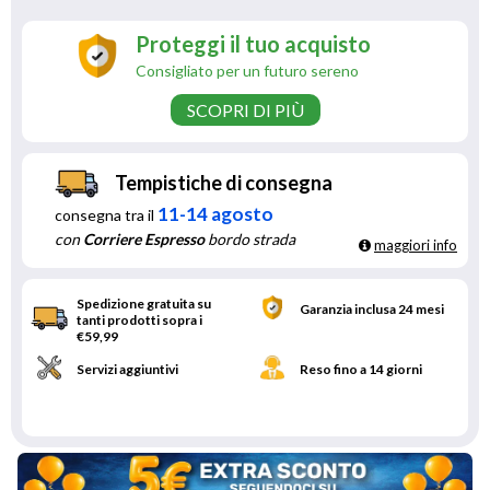
Proteggi il tuo acquisto
Consigliato per un futuro sereno
SCOPRI DI PIÙ
Tempistiche di consegna
11-14 agosto
consegna tra il
con
Corriere Espresso
bordo strada
maggiori info
Spedizione gratuita su
Garanzia inclusa 24 mesi
tanti prodotti sopra i
€59,99
Servizi aggiuntivi
Reso fino a 14 giorni