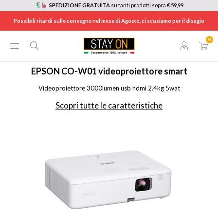
SPEDIZIONE GRATUITA
su tanti prodotti sopra € 59,99
Possibili ritardi sulle consegne nel mese di Agosto, ci scusiamo per il disagio
0
HOME
/
TV E HOME CINEMA
/
TV
/
VIDEOPROIETTORI
/
COW01
EPSON
CO-W01 videoproiettore smart
Videoproiettore 3000lumen usb hdmi 2.4kg 5wat
Scopri tutte le caratteristiche