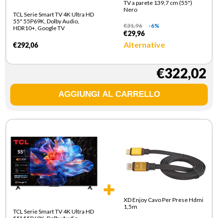
TV a parete 139,7 cm (55")
Nero
TCL Serie Smart TV 4K Ultra HD
55" 55P69K, Dolby Audio,
€
31,96
-6%
HDR10+, Google TV
€29,96
Alternative
€292,06
€322,02
XD Enjoy Cavo Per Prese Hdmi
1,5m
TCL Serie Smart TV 4K Ultra HD