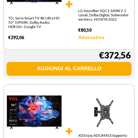
LG Soundbar SQC1 160W 2.1
canali, Dolby Digital, Subwoofer
TCL Serie Smart TV 4K Ultra HD
wireless, NOVITA 2022
55" 55P69K, Dolby Audio,
HDR10+, Google TV
€80,50
Alternative
€292,06
€372,56
XD Enjoy XDCIM41S Supporto