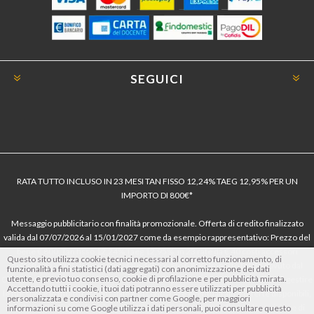
SEGUICI
RATA TUTTO INCLUSO IN 23 MESI TAN FISSO 12,24% TAEG 12,95% PER UN
IMPORTO DI 800€*
Messaggio pubblicitario con finalità promozionale. Offerta di credito finalizzato
valida dal 07/07/2026 al 15/01/2027 come da esempio rappresentativo: Prezzo del
bene € 800, Tan fisso 12,24% Taeg 12,95%, in 23 rate da € 40 costi accessori
Questo sito utilizza cookie tecnici necessari al corretto funzionamento, di
dell’offerta azzerati. Importo totale del credito € 800. Importo totale dovuto dal
funzionalità a fini statistici (dati aggregati) con anonimizzazione dei dati
utente, e previo tuo consenso, cookie di profilazione e per pubblicità mirata.
Consumatore € 920. Decorrenza media della prima rata a 90 giorni. Al fine di gestire
Accettando tutti i cookie, i tuoi dati potranno essere utilizzati per pubblicità
le tue spese in modo responsabile e di conoscere eventuali altre offerte disponibili,
personalizzata e condivisi con partner come Google, per maggiori
Findomestic ti ricorda, prima di sottoscrivere il contratto, di prendere visione di
informazioni su come Google utilizza i dati personali, puoi consultare questo