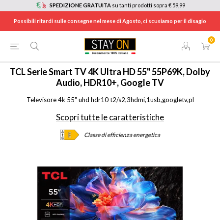
SPEDIZIONE GRATUITA
su tanti prodotti sopra € 59,99
Possibili ritardi sulle consegne nel mese di Agosto, ci scusiamo per il disagio
0
HOME
/
TV E HOME CINEMA
/
TV
/
TV 4K ULTRA HD
/
55P69K
TCL
Serie Smart TV 4K Ultra HD 55" 55P69K, Dolby
Audio, HDR10+, Google TV
Televisore 4k 55" uhd hdr10 t2/s2,3hdmi,1usb,googletv,pl
Scopri tutte le caratteristiche
Classe di efficienza energetica