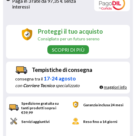
Paga in 3 rate da 97,35 € senza 
interessi 
Proteggi il tuo acquisto
Consigliato per un futuro sereno
SCOPRI DI PIÙ
Tempistiche di consegna
17-24 agosto
consegna tra il
con
Corriere Tecnico
specializzato
maggiori info
Spedizione gratuita su
Garanzia inclusa 24 mesi
tanti prodotti sopra i
€59,99
Servizi aggiuntivi
Reso fino a 14 giorni