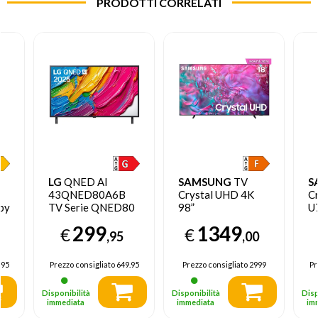
PRODOTTI CORRELATI
LG
QNED AI
SAMSUNG
TV
S
43QNED80A6B
Crystal UHD 4K
C
by
TV Serie QNED80
98”
U
43'' 4K, α7 Gen8,
UE98DU9070UXZT
T
299
1349
€
€
HDR10, 20W, 3
Smart TV Wi-Fi
,95
,00
HDMI con Game
Graphite Black
Optimizer, Smart
2024, Processore
.95
Prezzo consigliato
649.95
Prezzo consigliato
2999
Pr
TV WebOS 25
Crystal 4K, 4K
Upscaling, Slim
Disponibilità
Disponibilità
Disp
Look, OTS Lite
immediata
immediata
im