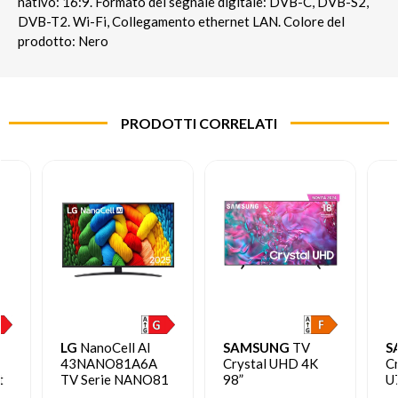
nativo: 16:9. Formato del segnale digitale: DVB-C, DVB-S2,
DVB-T2. Wi-Fi, Collegamento ethernet LAN. Colore del
prodotto: Nero
PRODOTTI CORRELATI
LG
NanoCell AI
SAMSUNG
TV
S
43NANO81A6A
Crystal UHD 4K
C
t
TV Serie NANO81
98”
U
43'' 4K, α7 Gen8,
UE98DU9070UXZT
T