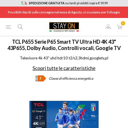
SPEDIZIONE GRATUITA
su tanti prodotti sopra € 59,99
Possibili ritardi sulle consegne nel mese di Agosto, ci scusiamo per il disagio
0
HOME
/
TV E HOME CINEMA
/
TV
/
TV 4K ULTRA HD
/
43P655
TCL
P655 Serie P65 Smart TV Ultra HD 4K 43"
43P655, Dolby Audio, Controlli vocali, Google TV
Televisore 4k 43" uhd hdr10 t2/s2,3hdmi,googletv,pl
Scopri tutte le caratteristiche
Classe di efficienza energetica