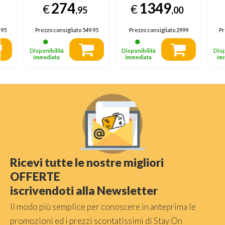
274
1349
€
€
HDR10, 20W, 3
Smart TV Wi-Fi
,95
,00
HDMI con Game
Graphite Black
Optimizer, Smart
2024, Processore
.95
Prezzo consigliato
549.95
Prezzo consigliato
2999
Pr
TV WebOS 25
Crystal 4K, 4K
Upscaling, Slim
Disponibilità
Disponibilità
Disp
Look, OTS Lite
immediata
immediata
im
Ricevi tutte le nostre migliori
OFFERTE
iscrivendoti alla Newsletter
Il modo più semplice per conoscere in anteprima le
promozioni ed i prezzi scontatissimi di Stay On