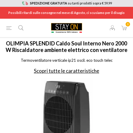
SPEDIZIONE GRATUITA
su tanti prodotti sopra € 59,99
Possibili ritardi sulle consegne nel mese di Agosto, ci scusiamo per il disagio
0
HOME
/
ELETTRODOMESTICI
/
RISCALDAMENTO
/
CALDOSOUL
OLIMPIA SPLENDID
Caldo Soul Interno Nero 2000
W Riscaldatore ambiente elettrico con ventilatore
Termoventilatore verticale ip21 oscil. eco touch telec
Scopri tutte le caratteristiche