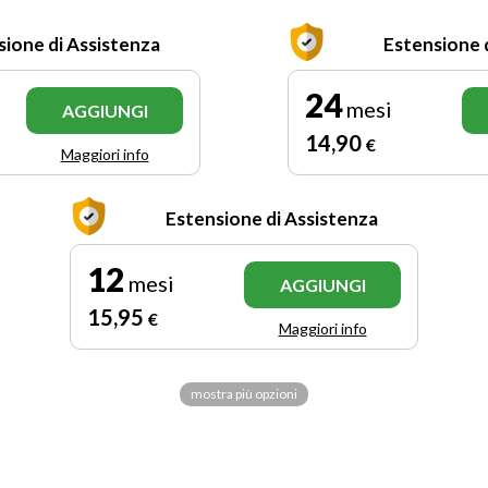
sione di Assistenza
Estensione 
24
mesi
AGGIUNGI
14
,90
€
Maggiori info
Estensione di Assistenza
12
mesi
AGGIUNGI
15
,95
€
Maggiori info
mostra più opzioni