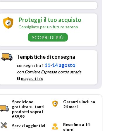
Proteggi il tuo acquisto
Consigliato per un futuro sereno
SCOPRI DI PIÙ
Tempistiche di consegna
11-14 agosto
consegna tra il
con
Corriere Espresso
bordo strada
maggiori info
Spedizione
Garanzia inclusa
gratuita su tanti
24 mesi
prodotti sopra i
€59,99
Reso fino a 14
Servizi aggiuntivi
giorni