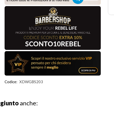
Codice:
XDWGBS203
ggiunto
anche: