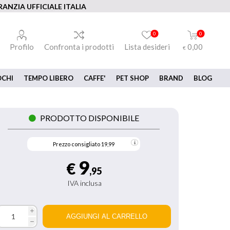
ANZIA UFFICIALE ITALIA
0
0
Profilo
Confronta i prodotti
Lista desideri
0,00
€
OCHI
TEMPO LIBERO
CAFFE'
PET SHOP
BRAND
BLOG
PRODOTTO DISPONIBILE
Prezzo consigliato
19,99
9
€
,95
IVA inclusa
i
h